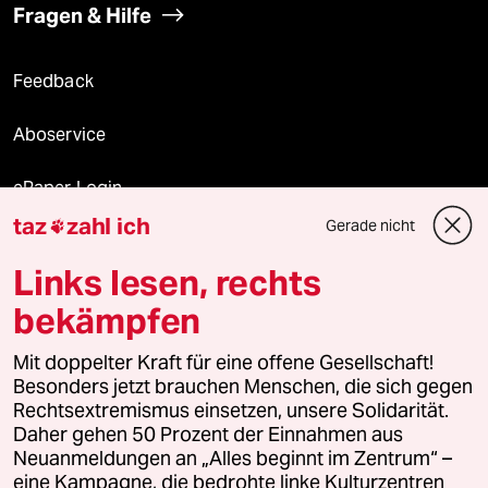
Fragen & Hilfe
Feedback
Aboservice
ePaper Login
taz
zahl ich
Gerade nicht

Downloads für Abonnierende
Links lesen, rechts
bekämpfen
© 2026 taz Verlags und Vertriebs GmbH
Mit doppelter Kraft für eine offene Gesellschaft!
Alle Rechte vorbehalten. Bei rechtlichen Fragen oder für Genehmigungen
wenden Sie sich bitte an
lizenzen@taz.de
Besonders jetzt brauchen Menschen, die sich gegen
Rechtsextremismus einsetzen, unsere Solidarität.
Daher gehen 50 Prozent der Einnahmen aus
Feedback
Redaktionsstatut
Kommune-Richtlinien
KI-
Neuanmeldungen an „Alles beginnt im Zentrum“ –
eine Kampagne, die bedrohte linke Kulturzentren