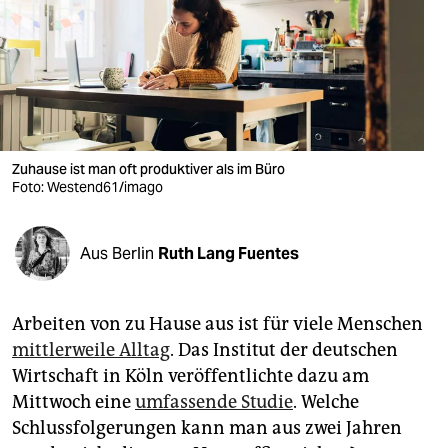
berlin
nord
wahrheit
verlag
Zuhause ist man oft produktiver als im Büro
verlag
Foto: Westend61/imago
veranstaltungen
Aus Berlin
Ruth Lang Fuentes
shop
fragen & hilfe
Arbeiten von zu Hause aus ist für viele Menschen
unterstützen
mittlerweile Alltag
. Das Institut der deutschen
abo
Wirtschaft in Köln veröffentlichte dazu am
Mittwoch eine
umfassende Studie
. Welche
genossenschaft
Schlussfolgerungen kann man aus zwei Jahren