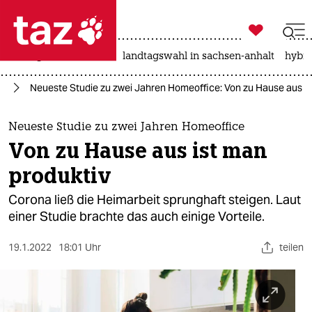

taz zahl ich
niedrigwasser
rente
landtagswahl in sachsen-anhalt
hybri

taz zahl ich
nd
Neueste Studie zu zwei Jahren Homeoffice: Von zu Hause aus is
taz zahl ich
themen
Neueste Studie zu zwei Jahren Homeoffice
Von zu Hause aus ist man
politik
produktiv
öko
Corona ließ die Heimarbeit sprunghaft steigen. Laut
einer Studie brachte das auch einige Vorteile.
gesellschaft
19.1.2022
18:01 Uhr
teilen
kultur
sport