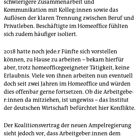
schwierigere Zusammenarbeit und
Kommunikation mit Kol­le­g:in­nen sowie das
Auflösen der klaren Trennung zwischen Beruf und
Privatleben. Beschäftigte im Homeoffice fühlten
sich zudem häufiger isoliert.
2018 hatte noch je­de:r Fünfte sich vorstellen
können, zu Hause zu arbeiten – bekam hierfür
aber, trotz homeofficegeeigneter Tätigkeit, keine
Erlaubnis. Viele von ihnen arbeiten nun eventuell
doch seit zwei Jahren im Homeoffice und würden
dies offenbar gerne fortsetzen. Ob die Ar­beit­ge­be­
r:in­nen da mitziehen, ist ungewiss – das Institut
der deutschen Wirtschaft befürchtet hier Konflikte.
Der Koalitionsvertrag der neuen Ampelregierung
sieht jedoch vor, dass Ar­beit­ge­be­r:in­nen dem