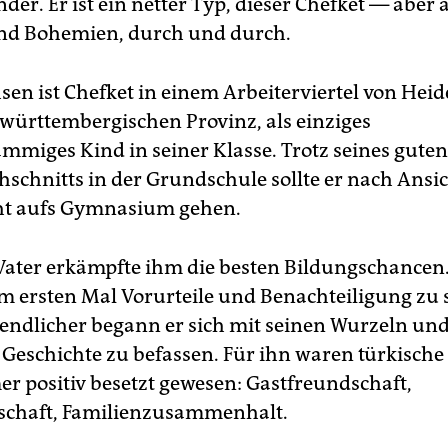
er. Er ist ein netter Typ, dieser Chefket — aber
nd Bohemien, durch und durch.
en ist Chefket in einem Arbeiterviertel von Hei
württembergischen Provinz, als einziges
ämmiges Kind in seiner Klasse. Trotz seines guten
schnitts in der Grundschule sollte er nach Ansic
ht aufs Gymnasium gehen.
Vater erkämpfte ihm die besten Bildungschancen
m ersten Mal Vorurteile und Benachteiligung zu 
ugendlicher begann er sich mit seinen Wurzeln und
 Geschichte zu befassen. Für ihn waren türkische
r positiv besetzt gewesen: Gastfreundschaft,
tschaft, Familienzusammenhalt.