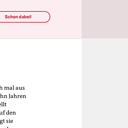
Schon dabei!
ch mal aus
zehn Jahren
llt
uf den
gt sie