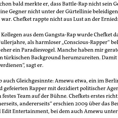
schon bald merkte er, dass Battle-Rap nicht sein 
eine Gegner nicht unter der Gürtellinie beleidigen
 war. Chefket rappte nicht aus Lust an der Ernie
 Kollegen aus dem Gangsta-Rap wurde Chefket d
Nullerjahre, als harmloser „Conscious-Rapper“ bel
a eher ein Paradiesvogel. Manche haben mir gera
m türkischen Background herumzureiten. Damit
rdienen“, sagt er.
b auch Gleichgesinnte: Amewu etwa, ein im Berli
 gefeierten Rapper mit dezidiert politischer Agen
 festes Team auf der Bühne. Chefkets erstes richt
erseits, andererseits“ erschien 2009 über das Be
l Edit Entertainment, bei dem auch Amewu unter