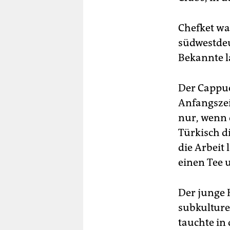
Chefket war
südwestdeu
Bekannte l
Der Cappuc
Anfangszei
nur, wenn d
Türkisch di
die Arbeit
einen Tee 
Der junge 
subkulturel
tauchte in