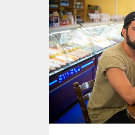
berlin
nord
wahrheit
verlag
verlag
veranstaltungen
shop
fragen & hilfe
unterstützen
abo
genossenschaft