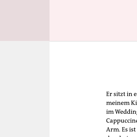
Er sitzt i
meinem Kiez
im Wedding,
Cappuccino
Arm. Es ist