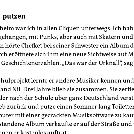
n putzen
heim war ich in allen Cliquen unterwegs: Ich habe
gehangen, mit Punks, aber auch mit Skatern und
 hörte Chefket bei seiner Schwester ein Album 
ch eröffnete sich ihm eine neue Sichtweise auf M
 Geschichtenerzählen. „Das war der Urknall“, sagt
chulprojekt lernte er andere Musiker kennen und
nd Nil. Drei Jahre blieb sie zusammen. Sie zerfiel
eder nach der Schule über ganz Deutschland verst
ieb zurück und putze einen Sommer lang Toilette
uter mit einer gecrackten Musiksoftware zu kau
standene Album verkaufte er auf der Straße und 
enen er kostenlos auftrat.