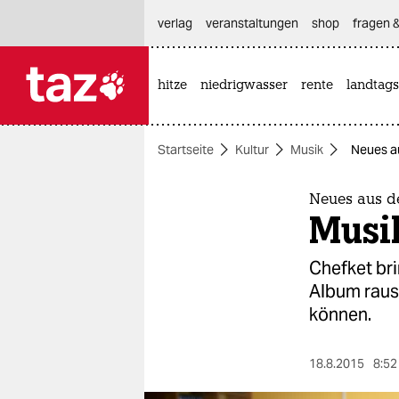
hautnavigation anspringen
hauptinhalt anspringen
footer anspringen
verlag
veranstaltungen
shop
fragen &
hitze
niedrigwasser
rente
landtags

taz zahl ich
taz zahl ich
Startseite
Kultur
Musik
Neues a
themen
politik
Neues aus 
Musi
öko
Chefket br
gesellschaft
Album raus.
können.
kultur
sport
18.8.2015
8:52