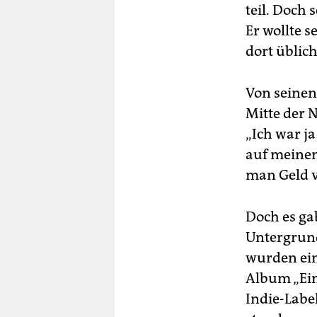
teil. Doch 
Er wollte s
dort üblich
Von seinen
Mitte der 
„Ich war j
auf meine
man Geld ve
Doch es ga
Untergrund
wurden ein
Album „Ein
Indie-Labe