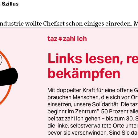
 Szillus
ndustrie wollte Chefket schon einiges einreden.
r solle seinen Fokus auf den Gesang legen und ein
taz
zahl ich

 Xavier Naidoo werden. Andere sagten, er solle n
bei aber eine härtere Sprache verwenden.
Links lesen, r
bekämpfen
hirtysomething, der bürgerlich Şevket Dirican he
einen Weg zwischen Rap und Soul und präsentier
Jahren im HipHop-Untergrund sein Majordebüt:
Mit doppelter Kraft für eine offene G
ch“, ein subtil politisches, sehr musikalisches 
brauchen Menschen, die sich vor O
e Ghetto-Attitüde, ohne moralischen Zeigefinger
einsetzen, unsere Solidarität. Die ta
beginnt im Zentrum“. 50 Prozent a
bei taz zahl ich gehen – bis zum 30
die linke, selbstverwaltete Orte unte
bevor sie verschwinden. Sind Sie da