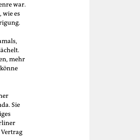
Genre war.
, wie es
drigung.
amals,
ächelt.
ten, mehr
 könne
ner
da. Sie
iges
rliner
 Vertrag