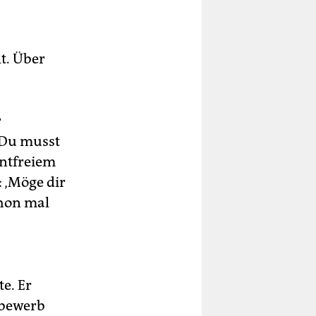
t. Über
r
„Du musst
entfreiem
: ‚Möge dir
chon mal
te. Er
tbewerb