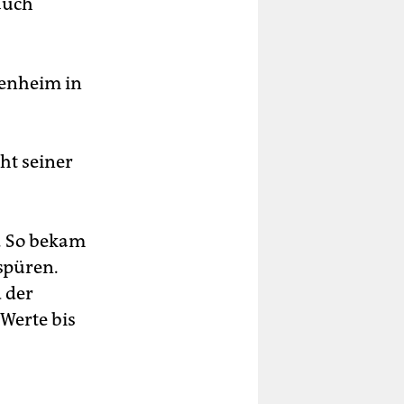
 auch
denheim in
ht seiner
. So bekam
spüren.
 der
 Werte bis