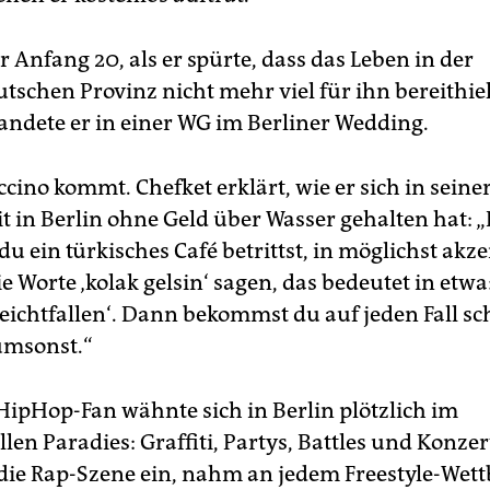
 Anfang 20, als er spürte, dass das Leben in der
tschen Provinz nicht mehr viel für ihn bereithiel
andete er in einer WG im Berliner Wedding.
cino kommt. Chefket erklärt, wie er sich in seine
t in Berlin ohne Geld über Wasser gehalten hat: 
u ein türkisches Café betrittst, in möglichst akz
e Worte ‚kolak gelsin‘ sagen, das bedeutet in etwa
 leichtfallen‘. Dann bekommst du auf jeden Fall s
umsonst.“
HipHop-Fan wähnte sich in Berlin plötzlich im
len Paradies: Graffiti, Partys, Battles und Konzer
 die Rap-Szene ein, nahm an jedem Freestyle-Wet