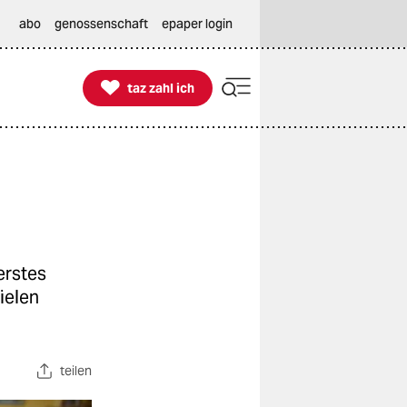
abo
genossenschaft
epaper login

taz zahl ich
taz zahl ich
erstes
ielen
teilen