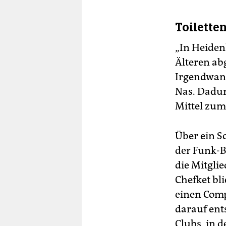
Toilette
„In Heiden
Älteren ab
Irgendwann
Nas. Dadur
Mittel zum
Über ein S
der Funk-Ba
die Mitgli
Chefket bl
einen Comp
darauf ent
Clubs, in d