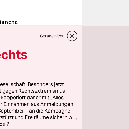
 Manche
e Art
Gerade nicht
ur noch
echts
ißt, ging
t nun nach
esellschaft! Besonders jetzt
HipHop-
rt gegen Rechtsextremismus
.
z kooperiert daher mit „Alles
ller Einnahmen aus Anmeldungen
. September – an die Kampagne,
rstützt und Freiräume sichern will,
bei?