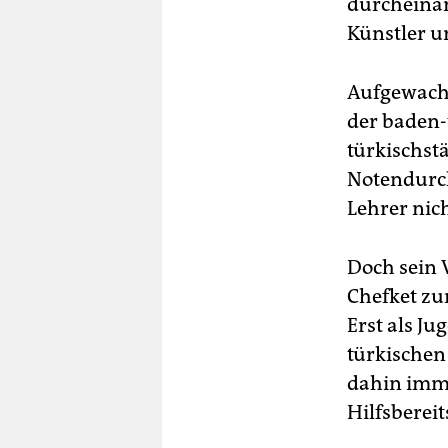
durcheinand
Künstler u
Aufgewachs
der baden-
türkischst
Notendurch
Lehrer nic
Doch sein 
Chefket zu
Erst als J
türkischen
dahin imme
Hilfsberei