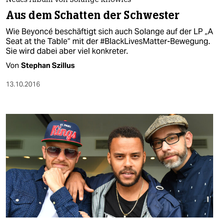
berlin
Neues Album von Solange Knowles
Aus dem Schatten der Schwester
nord
Wie Beyoncé beschäftigt sich auch Solange auf der LP „A
Seat at the Table“ mit der #BlackLivesMatter-Bewegung.
wahrheit
Sie wird dabei aber viel konkreter.
verlag
Von
Stephan Szillus
13.10.2016
verlag
veranstaltungen
shop
fragen & hilfe
unterstützen
abo
genossenschaft