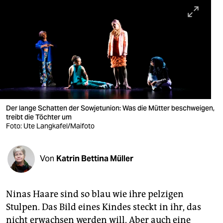
berlin
nord
wahrheit
verlag
verlag
veranstaltungen
Der lange Schatten der Sowjetunion: Was die Mütter beschweigen,
treibt die Töchter um
Foto: Ute Langkafel/Maifoto
shop
fragen & hilfe
Von
Katrin Bettina Müller
unterstützen
abo
Ninas Haare sind so blau wie ihre pelzigen
genossenschaft
Stulpen. Das Bild eines Kindes steckt in ihr, das
nicht erwachsen werden will. Aber auch eine