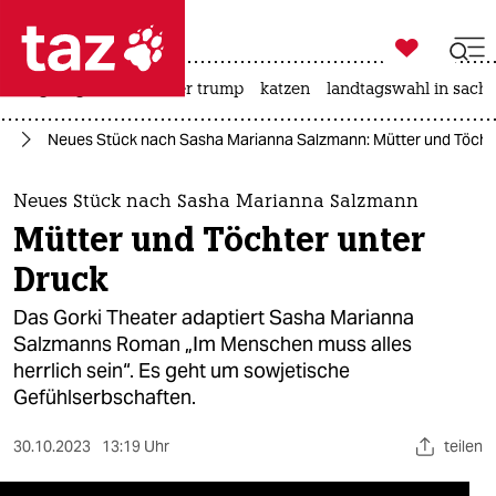

taz zahl ich
bergsteigen
usa unter trump
katzen
landtagswahl in sachs

taz zahl ich
te
Neues Stück nach Sasha Marianna Salzmann: Mütter und Töchte
taz zahl ich
themen
Neues Stück nach Sasha Marianna Salzmann
Mütter und Töchter unter
politik
Druck
öko
Das Gorki Theater adaptiert Sasha Marianna
Salzmanns Roman „Im Menschen muss alles
gesellschaft
herrlich sein“. Es geht um sowjetische
Gefühlserbschaften.
kultur
sport
30.10.2023
13:19 Uhr
teilen