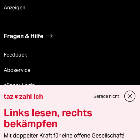
Anzeigen
Fragen & Hilfe
Feedback
Aboservice
ePaper Login
taz
zahl ich
Gerade nicht

Downloads für Abonnierende
Links lesen, rechts
bekämpfen
© 2026 taz Verlags und Vertriebs GmbH
Mit doppelter Kraft für eine offene Gesellschaft!
Alle Rechte vorbehalten. Bei rechtlichen Fragen oder für Genehmigungen
wenden Sie sich bitte an
lizenzen@taz.de