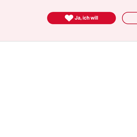
amit konnten die Freien Demokraten vier für si
 Ministerien besetzen.

Ja, ich will