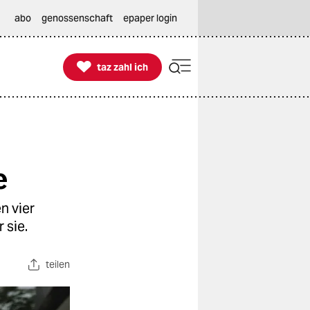
abo
genossenschaft
epaper login

taz zahl ich
taz zahl ich
e
n vier
 sie.
teilen