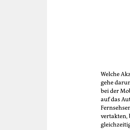
Welche Akz
gehe darum
bei der Mo
auf das Au
Fernsehsen
vertakten,
gleichzeit