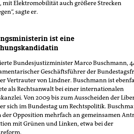
, mit Elektromobilität auch größere Strecken
en“, sagte er.
ungsministerin ist eine
chungskandidatin
ierte Bundesjustizminister Marco Buschmann, 44,
lamentarischer Geschäftsführer der Bundestagsf
ger Vertrauter von Lindner. Buschmann ist ebenfal
ete als Rechtsanwalt bei einer internationalen
skanzlei. Von 2009 bis zum Ausscheiden der Libe
r sich im Bundestag um Rechtspolitik. Buschm
in der Opposition mehrfach an gemeinsamen Ant
ktion mit Grünen und Linken, etwa bei der
sreform.