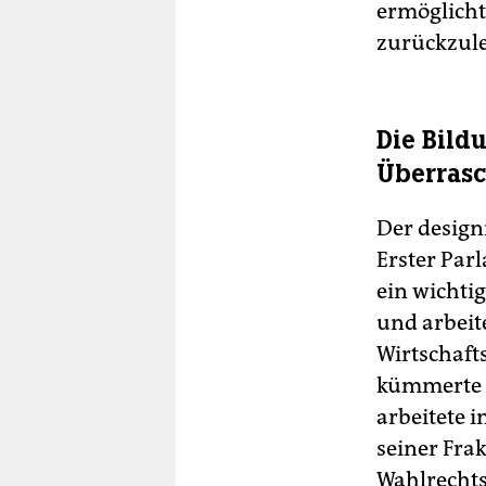
ermöglicht
zurückzuleg
Die Bild
Überras
Der design
Erster Par
ein wichti
und arbeit
Wirtschaft
kümmerte e
arbeitete 
seiner Fra
Wahlrecht