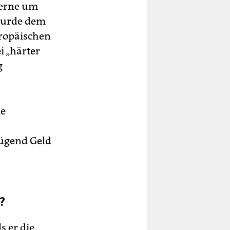
gerne um
wurde dem
ropäi­schen
i „härter
g
ie
ügend Geld
?
s er die