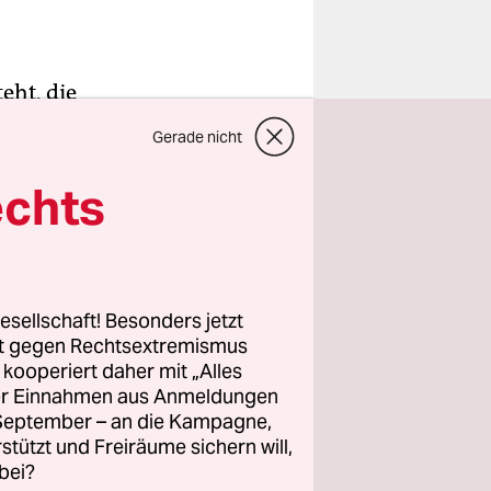
eht, die
lich klar:
Gerade nicht
sregierung
ler Olaf
echts
agen des
erium, das
esellschaft! Besonders jetzt
rt gegen Rechtsextremismus
DP-
z kooperiert daher mit „Alles
arische
ller Einnahmen aus Anmeldungen
uschmann,
. September – an die Kampagne,
ie
rstützt und Freiräume sichern will,
bei?
er