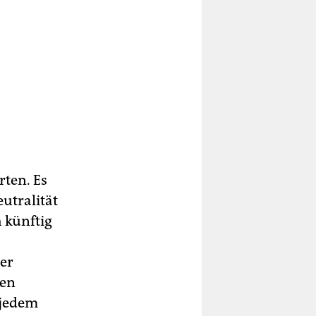
rten. Es
utralität
 künftig
er
sen
 jedem