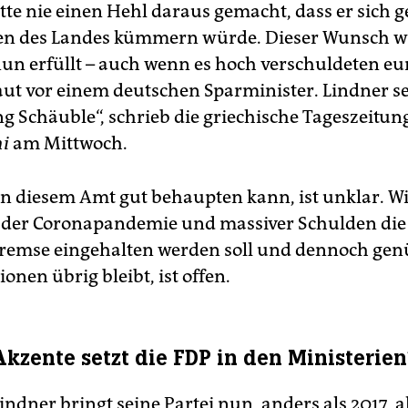
tte nie einen Hehl daraus gemacht, dass er sich 
zen des Landes kümmern würde. Dieser Wunsch 
un erfüllt – auch wenn es hoch verschuldeten eu
aut vor einem deutschen Sparminister. Lindner se
ng Schäuble“, schrieb die griechische Tageszeitun
i
am Mittwoch.
 in diesem Amt gut behaupten kann, ist unklar. W
 der Coronapandemie und massiver Schulden die
remse eingehalten werden soll und dennoch gen
tionen übrig bleibt, ist offen.
kzente setzt die FDP in den Ministerien
indner bringt seine Partei nun, anders als 2017, al