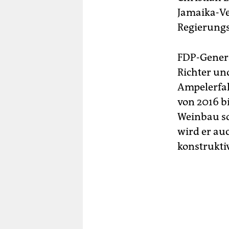
Jamaika-Ve
Regierung
FDP-Genera
Richter un
Ampelerfah
von 2016 b
Weinbau so
wird er au
konstruktiv