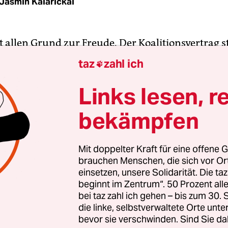
Jasmin Kalarickal
 allen Grund zur Freude. Der Koalitionsvertrag st
eilung auch – und nach langer Spekulation ist end
taz
zahl ich

Lindner wird Finanzminister der nächsten Bunde
der mächtigste Mann neben dem künftigen Kanz
Links lesen, r
bert Habeck hat offenbar den Kürzeren gezogen.
bekämpfen
der drei Ampelparteien hat die FDP die Personalfr
bereits am Mittwoch geklärt. Das Verkehrsminist
Mit doppelter Kraft für eine offene G
brauchen Menschen, die sich vor O
 bei den Grünen gesehen haben, soll der jetzige F
einsetzen, unsere Solidarität. Die ta
retär Volker Wissing leiten. Der Erste Parlament
beginnt im Zentrum“. 50 Prozent a
ührer der FDP-Fraktion im Bundestag, Marco B
bei taz zahl ich gehen – bis zum 30
zminister. Um Bildung und Forschung wird sich d
die linke, selbstverwaltete Orte unte
bevor sie verschwinden. Sind Sie da
rische Geschäftsführerin Bettina Stark-Watzing