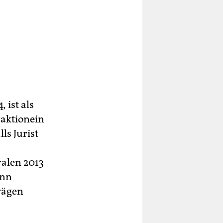
 ist als
raktionein
ls Jurist
ralen 2013
ann
rägen