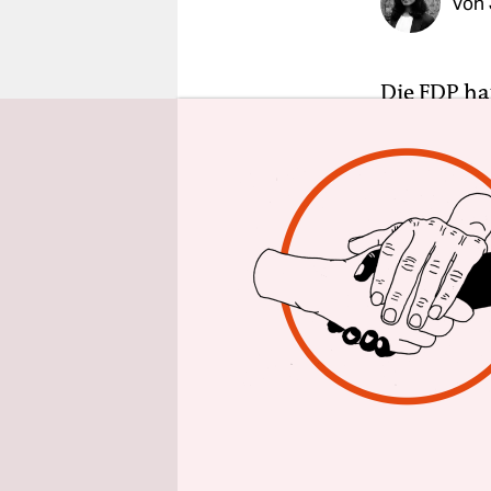
Von
epaper login
Die FDP hat
Ressortvert
Christian 
und damit 
Scholz. Ro
Als erste 
Kabinetts 
auch viele
Generalsek
Geschäftsf
wird Justi
Parlamenta