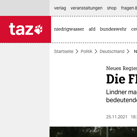
hautnavigation anspringen
hauptinhalt anspringen
footer anspringen
verlag
veranstaltungen
shop
fragen &
niedrigwasser
afd
bundeswehr
ce

taz zahl ich
taz zahl ich
Startseite
Politik
Deutschland
N
themen
politik
Neues Regie
Die F
öko
Lindner mac
gesellschaft
bedeutende 
kultur
25.11.2021
18:
sport