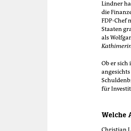
Lindner ha
die Finan
FDP-Chef n
Staaten gr
als Wolfga
Kathimerin
Ob er sich
angesichts
Schuldenb
für Investi
Welche A
Christian L