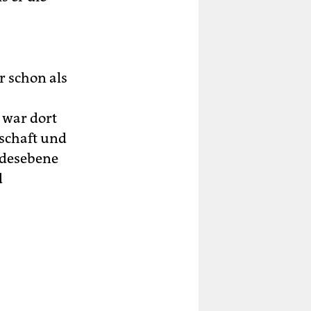
r schon als
 war dort
tschaft und
ndesebene
d