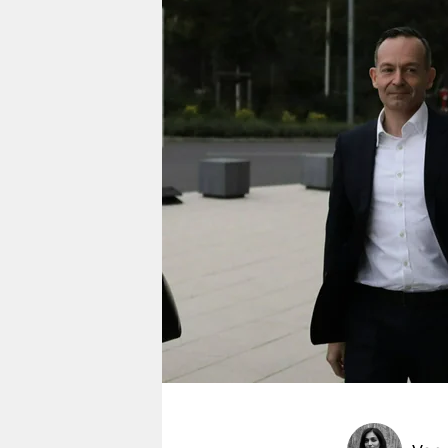
berlin
nord
wahrheit
verlag
verlag
veranstaltungen
shop
fragen & hilfe
unterstützen
abo
genossenschaft