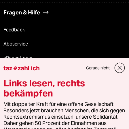
Fragen & Hilfe
Feedback
Aboservice
ePaper Login
taz
zahl ich
Gerade nicht

Downloads für Abonnierende
Links lesen, rechts
bekämpfen
© 2026 taz Verlags und Vertriebs GmbH
Mit doppelter Kraft für eine offene Gesellschaft!
Alle Rechte vorbehalten. Bei rechtlichen Fragen oder für Genehmigungen
wenden Sie sich bitte an
lizenzen@taz.de
Besonders jetzt brauchen Menschen, die sich gegen
Rechtsextremismus einsetzen, unsere Solidarität.
Daher gehen 50 Prozent der Einnahmen aus
Feedback
Redaktionsstatut
Kommune-Richtlinien
KI-