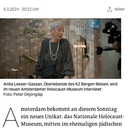
berlin
9.3.2024
20:22 Uhr
teilen
nord
wahrheit
verlag
verlag
veranstaltungen
shop
fragen & hilfe
Anita Leeser-Gassan, Überlebende des KZ Bergen-Belsen, wird
im neuen Amsterdamer Holocaust-Museum interviewt
unterstützen
Foto: Peter Dejong/ap
A
abo
msterdam bekommt an diesem Sonntag
ein neues Unikat: das Nationale Holocaust-
genossenschaft
Museum, mitten im ehemaligen jüdischen