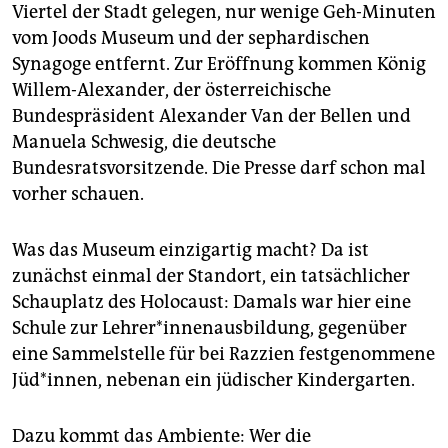
epaper login
Viertel der Stadt gelegen, nur wenige Geh-Minuten
vom Joods Museum und der sephardischen
Synagoge entfernt. Zur Eröffnung kommen König
Willem-Alexander, der österreichische
Bundespräsident Alexander Van der Bellen und
Manuela Schwesig, die deutsche
Bundesratsvorsitzende. Die Presse darf schon mal
vorher schauen.
Was das Museum einzigartig macht? Da ist
zunächst einmal der Standort, ein tatsächlicher
Schauplatz des Holocaust: Damals war hier eine
Schule zur Leh­re­r*in­nen­aus­bildung, gegenüber
eine Sammelstelle für bei Razzien festgenommene
Jüd*innen, nebenan ein jüdischer Kindergarten.
Dazu kommt das Ambiente: Wer die