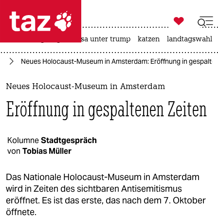

taz zahl ich
hitze
bergsteigen
usa unter trump
katzen
landtagswahl i

taz zahl ich
us
Neues Holocaust-Museum in Amsterdam: Eröffnung in gespalte
taz zahl ich
themen
Neues Holocaust-Museum in Amsterdam
Eröffnung in gespaltenen Zeiten
politik
öko
Kolumne
Stadtgespräch
von
Tobias Müller
gesellschaft
kultur
Das Nationale Holocaust-Museum in Amsterdam
wird in Zeiten des sichtbaren Antisemitismus
sport
eröffnet. Es ist das erste, das nach dem 7. Oktober
öffnete.