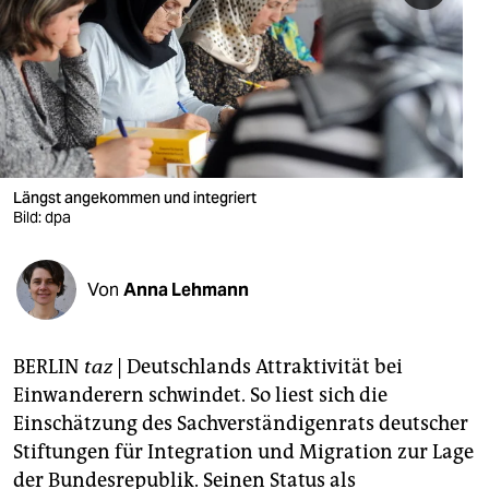
berlin
nord
wahrheit
verlag
verlag
Längst angekommen und integriert
Bild: dpa
veranstaltungen
shop
Von
Anna Lehmann
fragen & hilfe
unterstützen
BERLIN
taz
| Deutschlands Attraktivität bei
Einwanderern schwindet. So liest sich die
abo
Einschätzung des Sachverständigenrats deutscher
genossenschaft
Stiftungen für Integration und Migration zur Lage
der Bundesrepublik. Seinen Status als