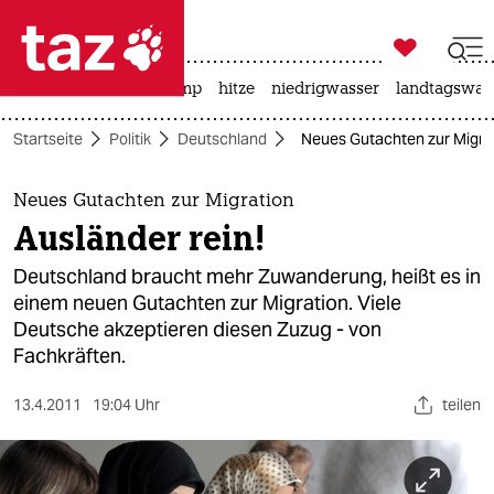

taz zahl ich
katzen
usa unter trump
hitze
niedrigwasser
landtagswahl

taz zahl ich
Startseite
Politik
Deutschland
Neues Gutachten zur Migrati
taz zahl ich
themen
Neues Gutachten zur Migration
Ausländer rein!
politik
Deutschland braucht mehr Zuwanderung, heißt es in
öko
einem neuen Gutachten zur Migration. Viele
Deutsche akzeptieren diesen Zuzug - von
gesellschaft
Fachkräften.
kultur
13.4.2011
19:04 Uhr
teilen
sport