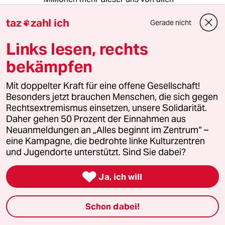
Zukunftsängsten befreienenden
taz
zahl ich
Hoffnungsträger aus Ostanatolien!
Gerade nicht

MfG
Links lesen, rechts
bekämpfen
DICKEFAXEN
D
Mit doppelter Kraft für eine offene Gesellschaft!
14.04.2011
,
00:35 Uhr
Besonders jetzt brauchen Menschen, die sich gegen
Rechtsextremismus einsetzen, unsere Solidarität.
>Wieso schreit gerade die Wirtschaft nach
Daher gehen 50 Prozent der Einnahmen aus
neuer Zuwanderung?
Neuanmeldungen an „Alles beginnt im Zentrum“ –
eine Kampagne, die bedrohte linke Kulturzentren
Ganz einfach: die einheimischen Akademiker
und Jugendorte unterstützt. Sind Sie dabei?
und ausgebildeten Leute und selbst die
ungebildeten Arbeitslosen sind

überallimentiert. Da ist kein Wille zur Arbeit.
Ja, ich will
Für einen Job umziehen? Ausgeschlossen! Für
einen Job jeden Tag eine Stunde hin und eine
Schon dabei!
zurück pendeln? Verstoß gegen die
Menschenwürde! Inklusive Mittagspause mehr