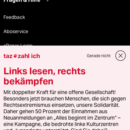
Feedback
Aboservice
ePaper Login
taz
zahl ich
Gerade nicht

Downloads für Abonnierende
Links lesen, rechts
bekämpfen
© 2026 taz Verlags und Vertriebs GmbH
Mit doppelter Kraft für eine offene Gesellschaft!
Alle Rechte vorbehalten. Bei rechtlichen Fragen oder für Genehmigungen
wenden Sie sich bitte an
lizenzen@taz.de
Besonders jetzt brauchen Menschen, die sich gegen
Rechtsextremismus einsetzen, unsere Solidarität.
Daher gehen 50 Prozent der Einnahmen aus
Feedback
Redaktionsstatut
Kommune-Richtlinien
KI-
Neuanmeldungen an „Alles beginnt im Zentrum“ –
eine Kampagne, die bedrohte linke Kulturzentren
Leitlinie
Informant
Datenschutz
Impressum
AGB