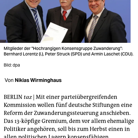
berlin
nord
wahrheit
verlag
Mitglieder der "Hochrangigen Konsensgruppe Zuwanderung":
verlag
Bernhard Lorentz (l.), Peter Struck (SPD) und Armin Laschet (CDU).
Bild: dpa
veranstaltungen
shop
Von
Niklas Wirminghaus
fragen & hilfe
BERLIN
taz
| Mit einer parteiübergreifenden
unterstützen
Kommission wollen fünf deutsche Stiftungen eine
Reform der Zuwanderungssteuerung anschieben.
abo
Das 13-köpfige Gremium, dem vor allem ehemalige
genossenschaft
Politiker angehören, soll bis zum Herbst einen in
allen politischen Lagern konsensfähigen