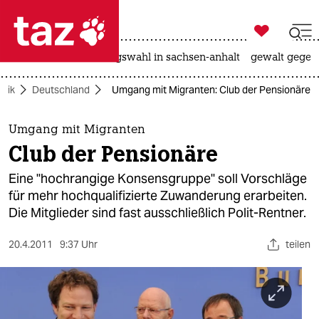

taz zahl ich
hitze
surfen
landtagswahl in sachsen-anhalt
gewalt gegen

taz zahl ich
itik
Deutschland
Umgang mit Migranten: Club der Pensionäre
taz zahl ich
themen
Umgang mit Migranten
Club der Pensionäre
politik
Eine "hochrangige Konsensgruppe" soll Vorschläge
öko
für mehr hochqualifizierte Zuwanderung erarbeiten.
Die Mitglieder sind fast ausschließlich Polit-Rentner.
gesellschaft
20.4.2011
9:37 Uhr
teilen
kultur
sport