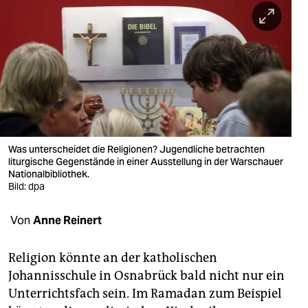
berlin
nord
wahrheit
verlag
verlag
veranstaltungen
Was unterscheidet die Religionen? Jugendliche betrachten
liturgische Gegenstände in einer Ausstellung in der Warschauer
shop
Nationalbibliothek.
Bild: dpa
fragen & hilfe
Von
Anne Reinert
unterstützen
abo
Religion könnte an der katholischen
Johannisschule in Osnabrück bald nicht nur ein
genossenschaft
Unterrichtsfach sein. Im Ramadan zum Beispiel