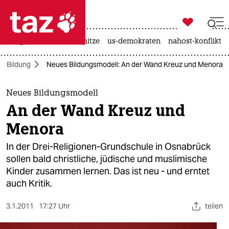

taz zahl ich
krieg in der ukraine
hitze
us-demokraten
nahost-konflikt

taz zahl ich
Bildung
Neues Bildungsmodell: An der Wand Kreuz und Menora
taz zahl ich
themen
Neues Bildungsmodell
An der Wand Kreuz und
politik
Menora
öko
In der Drei-Religionen-Grundschule in Osnabrück
sollen bald christliche, jüdische und muslimische
gesellschaft
Kinder zusammen lernen. Das ist neu - und erntet
auch Kritik.
kultur
sport
3.1.2011
17:27 Uhr
teilen