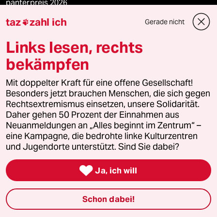
panterpreis 2026
taz
zahl ich
Gerade nicht

Links lesen, rechts
Podcast
bekämpfen
bundestalk
Mit doppelter Kraft für eine offene Gesellschaft!
Besonders jetzt brauchen Menschen, die sich gegen
fernverbindung
Rechtsextremismus einsetzen, unsere Solidarität.
Daher gehen 50 Prozent der Einnahmen aus
klima update°
Neuanmeldungen an „Alles beginnt im Zentrum“ –
eine Kampagne, die bedrohte linke Kulturzentren
und Jugendorte unterstützt. Sind Sie dabei?
Mauerecho

Ja, ich will
Freie Rede
reingehen
Schon dabei!