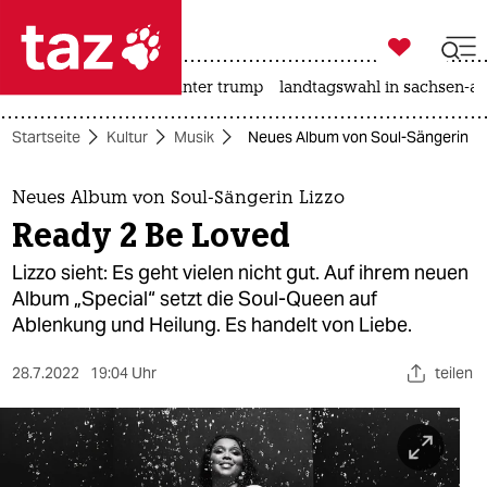

taz zahl ich
nahost-konflikt
usa unter trump
landtagswahl in sachsen-an

taz zahl ich
Startseite
Kultur
Musik
Neues Album von Soul-Sängerin Li
taz zahl ich
themen
Neues Album von Soul-Sängerin Lizzo
Ready 2 Be Loved
politik
Lizzo sieht: Es geht vielen nicht gut. Auf ihrem neuen
öko
Album „Special“ setzt die Soul-Queen auf
Ablenkung und Heilung. Es handelt von Liebe.
gesellschaft
28.7.2022
19:04 Uhr
teilen
kultur
sport