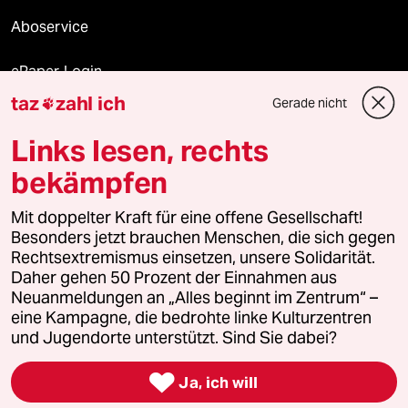
Aboservice
ePaper Login
taz
zahl ich
Gerade nicht

Downloads für Abonnierende
Links lesen, rechts
bekämpfen
© 2026 taz Verlags und Vertriebs GmbH
Mit doppelter Kraft für eine offene Gesellschaft!
Alle Rechte vorbehalten. Bei rechtlichen Fragen oder für Genehmigungen
wenden Sie sich bitte an
lizenzen@taz.de
Besonders jetzt brauchen Menschen, die sich gegen
Rechtsextremismus einsetzen, unsere Solidarität.
Daher gehen 50 Prozent der Einnahmen aus
Feedback
Redaktionsstatut
Kommune-Richtlinien
KI-
Neuanmeldungen an „Alles beginnt im Zentrum“ –
eine Kampagne, die bedrohte linke Kulturzentren
Leitlinie
Informant
Datenschutz
Impressum
AGB
und Jugendorte unterstützt. Sind Sie dabei?
Seitenwende
Einwilligungen widerrufen (Ads)

Ja, ich will