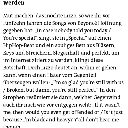
werden
Mut machen, das möchte Lizzo, so wie ihr vor
fünfzehn Jahren die Songs von Beyoncé Hoffnung
gegeben hat: „In case nobody told you today /
You’re special“, singt sie in „Special“ auf einen
HipHop-Beat und ein souliges Bett aus Bläsern,
Keys und Streichern. Sloganhaft und perfekt, um
im Internet zitiert zu werden, klingt diese
Botschaft. Doch Lizzo deutet an, wohin es gehen
kann, wenn einen Hater vom Gegenteil
überzeugen wollen: „I’m so glad you’re still with us
/ Broken, but damn, you’re still perfect.“ In den
Strophen resümiert sie dann, welcher Gegenwind
auch ihr nach wie vor entgegen weht: „If it wasn’t
me, then would you even get offended or / Is it just
because I’m black and heavy? Y’all don’t hear me
though.“