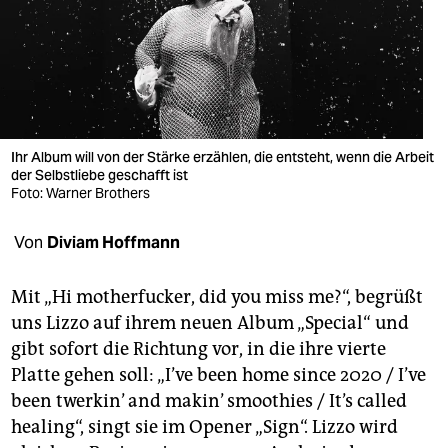
berlin
nord
wahrheit
verlag
Ihr Album will von der Stärke erzählen, die entsteht, wenn die Arbeit
verlag
der Selbstliebe geschafft ist
Foto: Warner Brothers
veranstaltungen
Von
Diviam Hoffmann
shop
fragen & hilfe
Mit „Hi motherfucker, did you miss me?“, begrüßt
uns Lizzo auf ihrem neuen Album „Special“ und
unterstützen
gibt sofort die Richtung vor, in die ihre vierte
abo
Platte gehen soll: „I’ve been home since 2020 / I’ve
been twerkin’ and makin’ smoothies / It’s called
genossenschaft
healing“, singt sie im Opener „Sign“. Lizzo wird