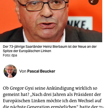
berlin
nord
wahrheit
verlag
verlag
Der 73-jährige Saarländer Heinz Bierbaum ist der Neue an der
Spitze der Europäischen Linken
veranstaltungen
Foto: dpa
shop
fragen & hilfe
Von
Pascal Beucker
unterstützen
Ob Gregor Gysi seine Ankündigung wirklich so
abo
gemeint hat? „Nach drei Jahren als Präsident der
genossenschaft
Europäischen Linken möchte ich den Wechsel auf
die nächste Generation ermöglichen“, hatte der 71-