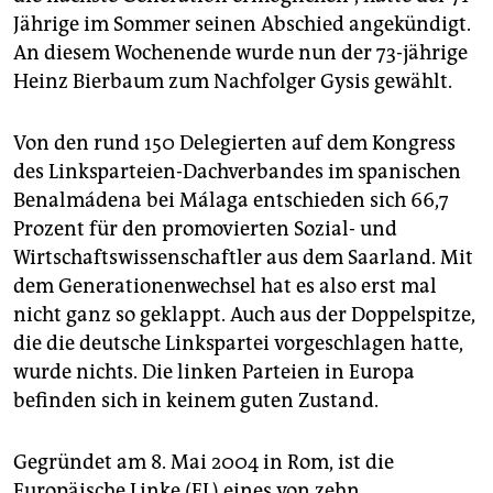
epaper login
Jährige im Sommer seinen Abschied angekündigt.
An diesem Wochenende wurde nun der 73-jährige
Heinz Bierbaum zum Nachfolger Gysis gewählt.
Von den rund 150 Delegierten auf dem Kongress
des Linksparteien-Dachverbandes im spanischen
Benalmádena bei Málaga entschieden sich 66,7
Prozent für den promovierten Sozial- und
Wirtschaftswissenschaftler aus dem Saarland. Mit
dem Generationenwechsel hat es also erst mal
nicht ganz so geklappt. Auch aus der Doppelspitze,
die die deutsche Linkspartei vorgeschlagen hatte,
wurde nichts. Die linken Parteien in Europa
befinden sich in keinem guten Zustand.
Gegründet am 8. Mai 2004 in Rom, ist die
Europäische Linke (EL) eines von zehn