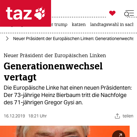

taz zahl ich
bergsteigen
usa unter trump
katzen
landtagswahl in sachs

taz zahl ich
pa
Neuer Präsident der Europäischen Linken: Generationenwechsel
taz zahl ich
themen
Neuer Präsident der Europäischen Linken
Generationenwechsel
politik
vertagt
öko
Die Europäische Linke hat einen neuen Präsidenten:
Der 73-jährige Heinz Bierbaum tritt die Nachfolge
gesellschaft
des 71-jährigen Gregor Gysi an.
kultur
16.12.2019
18:21 Uhr
teilen
sport