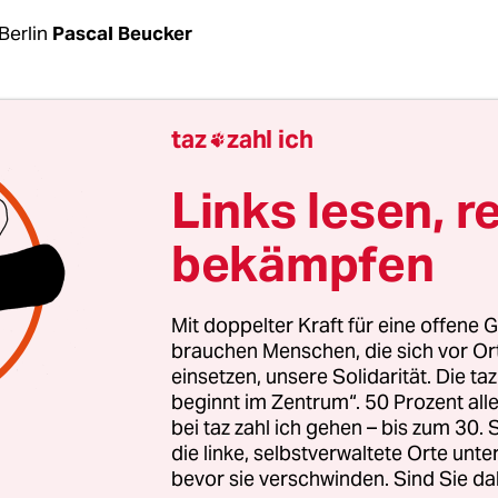
Berlin
Pascal Beucker
er ist derzeit schwer beschäftigt. Zu den Kunden
taz
zahl ich

os gehören der Essener Unternehmensverband,
 und eine große Leiharbeitsfirma. Dem Bistum E
Links lesen, r
ige PR-Berater als Sprecher des bischöflichen Rat
bekämpfen
 und Soziales. Jüngst hat Hüser eine ganz besond
erung angenommen: Als – laut Selbstbeschreib
ßindianer bei den Rothäuten“ berät er nun auc
Mit doppelter Kraft für eine offene G
enen Sigmar Gabriel.
brauchen Menschen, die sich vor O
einsetzen, unsere Solidarität. Die ta
beginnt im Zentrum“. 50 Prozent a
mithelfen, die SPD wieder in die Erfolgsspur zu b
bei taz zahl ich gehen – bis zum 30
lesaufgabe: In den Umfragen dümpelt die Partei 
die linke, selbstverwaltete Orte unte
bevor sie verschwinden. Sind Sie da
3 und 25 Prozent, liegt damit also noch unter ih