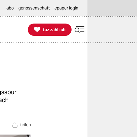
abo
genossenschaft
epaper login

taz zahl ich
taz zahl ich
gsspur
ach
teilen