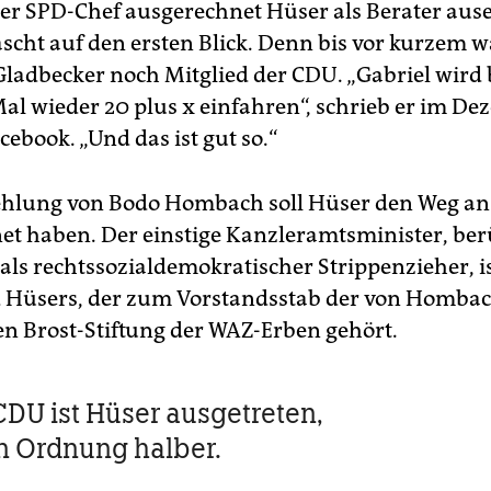
der SPD-Chef ausgerechnet Hüser als Berater aus
ascht auf den ersten Blick. Denn bis vor kurzem w
Gladbecker noch Mitglied der CDU. „Gabriel wird
al wieder 20 plus x einfahren“, schrieb er im D
cebook. „Und das ist gut so.“
hlung von Bodo Hombach soll Hüser den Weg an
net haben. Der einstige Kanzleramtsminister, b
als rechtssozialdemokratischer Strippenzieher, is
 Hüsers, der zum Vorstandsstab der von Homba
n Brost-Stiftung der WAZ-Erben gehört.
CDU ist Hüser ausgetreten,
n Ordnung halber.