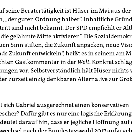
uf seine Beratertätigkeit ist Hüser im Mai aus de
n, „der guten Ordnung halber“. Inhaltliche Gründ
tritt sind nicht bekannt. Der SPD empfiehlt er Al
„die gelähmte Mitte aktivieren“. Die Sozialdemok
uen Sinn stiften, die Zukunft anpacken, neue Vis
ds Zukunft entwickeln“, heißt es in seinem am 
ichten Gastkommentar in der
Welt
. Konkret schläg
ungen vor. Selbstverständlich hält Hüser nichts 
der zurzeit einzig denkbaren Alternative zur Gro
 sich Gabriel ausgerechnet einen konservativen
scher? Dafür gibt es nur eine logische Erklärung
 deutet darauf hin, dass er jegliche Hoffnung auf
wechsel nach der Bundestagswahl 2017 aufgege