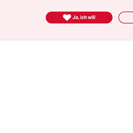
 Ergebnis bei der vergangenen Bundestagswahl. 
n Werte für Gabriel sind ein Desaster.

Ja, ich will