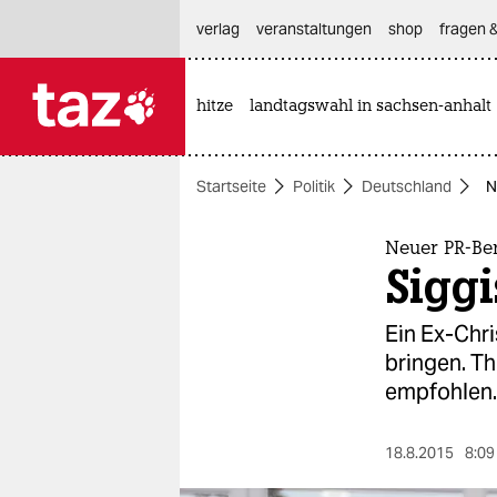
hautnavigation anspringen
hauptinhalt anspringen
footer anspringen
verlag
veranstaltungen
shop
fragen &
hitze
landtagswahl in sachsen-anhalt

taz zahl ich
taz zahl ich
Startseite
Politik
Deutschland
N
themen
politik
Neuer PR-Ber
Sigg
öko
Ein Ex-Chri
gesellschaft
bringen. 
empfohlen.
kultur
sport
18.8.2015
8:09