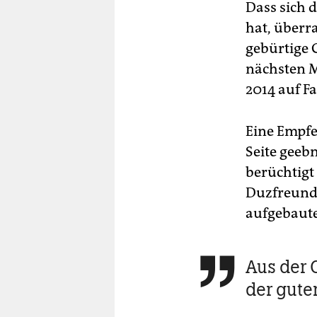
Dass sich 
hat, überr
gebürtige 
nächsten M
2014 auf Fa
Eine Empfe
Seite geeb
berüchtigt 
Duzfreund
aufgebaute
Aus der 

der gute