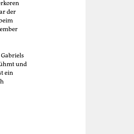
erkoren
ar der
 beim
ezember
 Gabriels
erühmt und
t ein
ch