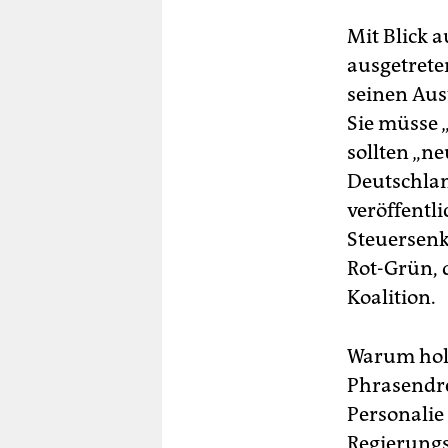
Mit Blick a
ausgetrete
seinen Aus
Sie müsse 
sollten „ne
Deutschlan
veröffentl
Steuersenk
Rot-Grün, 
Koalition.
Warum holt
Phrasendre
Personalie
Regierungs