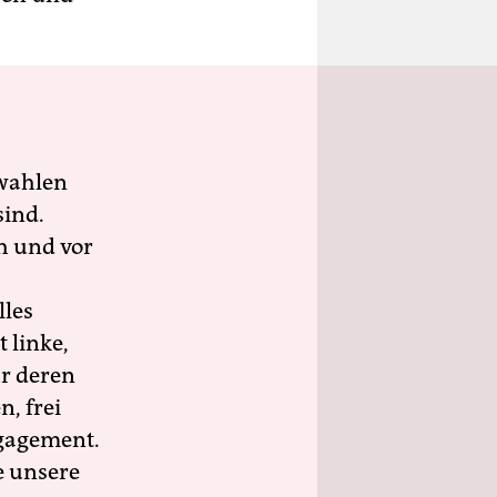
wahlen
sind.
h und vor
lles
 linke,
ür deren
n, frei
ngagement.
e unsere