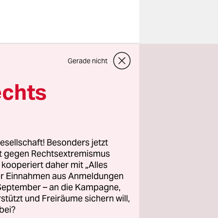
 seines
Gerade nicht
ssen dient
echts
es für
ere
ung –
h den
esellschaft! Besonders jetzt
rt gegen Rechtsextremismus
z kooperiert daher mit „Alles
ller Einnahmen aus Anmeldungen
ringen.
. September – an die Kampagne,
konstant
rstützt und Freiräume sichern will,
bei?
rem