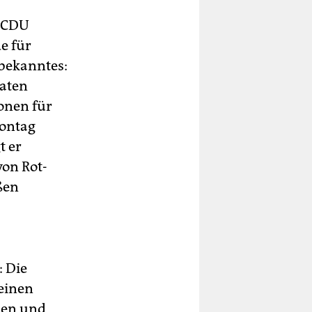
r CDU
e für
tbekanntes:
raten
ionen für
Montag
t er
von Rot-
ßen
: Die
 einen
ben und