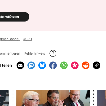
nterstützen
igmar Gabriel
#SPD
ommentieren
Fehlerhinweis
 teilen