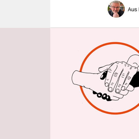
epaper login
Aus 
Thomas Hüs
Medienbür
Thyssengas
der 44-jähr
Wirtschaft
Herausford
„Schwarzfu
angeschlag
Hüser soll 
Eine Herku
zwischen 2