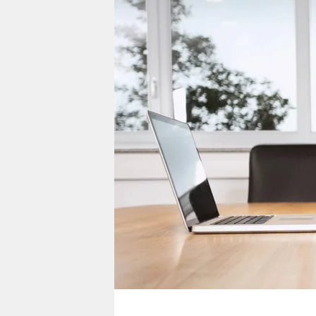
berlin
nord
wahrheit
verlag
verlag
veranstaltungen
shop
fragen & hilfe
unterstützen
abo
genossenschaft