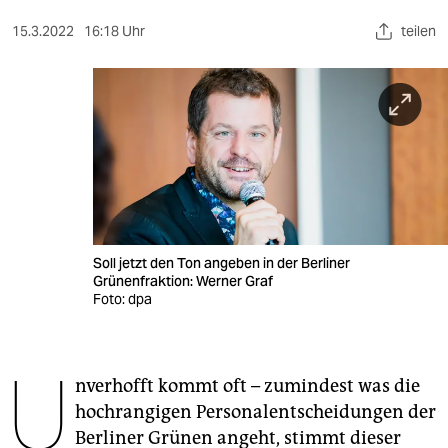
berlin
15.3.2022
16:18 Uhr
teilen
nord
wahrheit
verlag
verlag
veranstaltungen
shop
Soll jetzt den Ton angeben in der Berliner
Grünenfraktion: Werner Graf
fragen & hilfe
Foto: dpa
unterstützen
U
abo
nverhofft kommt oft – zumindest was die
hochrangigen Personalentscheidungen der
genossenschaft
Berliner Grünen angeht, stimmt dieser