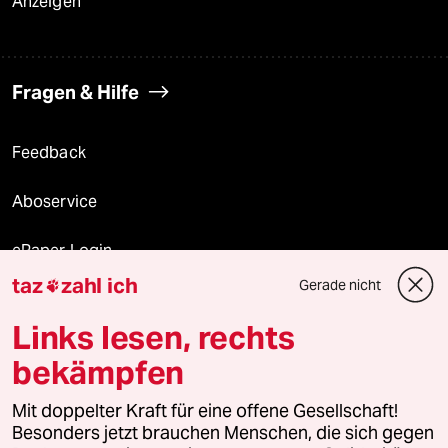
Anzeigen
Fragen & Hilfe
Feedback
Aboservice
ePaper Login
taz
zahl ich
Gerade nicht

Downloads für Abonnierende
Links lesen, rechts
bekämpfen
© 2026 taz Verlags und Vertriebs GmbH
Mit doppelter Kraft für eine offene Gesellschaft!
Alle Rechte vorbehalten. Bei rechtlichen Fragen oder für Genehmigungen
wenden Sie sich bitte an
lizenzen@taz.de
Besonders jetzt brauchen Menschen, die sich gegen