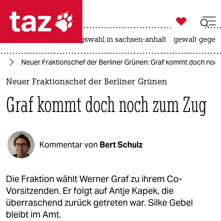

taz zahl ich
hitze
surfen
landtagswahl in sachsen-anhalt
gewalt gegen

taz zahl ich
in
Neuer Fraktionschef der Berliner Grünen: Graf kommt doch noc
taz zahl ich
Neuer Fraktionschef der Berliner Grünen
themen
Graf kommt doch noch zum Zug
politik
öko
Kommentar von
Bert Schulz
gesellschaft
kultur
Die Fraktion wählt Werner Graf zu ihrem Co-
Vorsitzenden. Er folgt auf Antje Kapek, die
sport
überraschend zurück getreten war. Silke Gebel
bleibt im Amt.