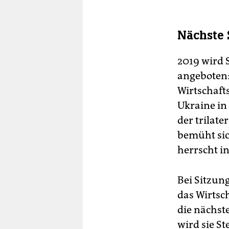
Nächste 
2019 wird 
angeboten: a
Wirtschafts
Ukraine in
der trilat
bemüht sic
herrscht in
Bei Sitzung
das Wirtsc
die nächste
wird sie St