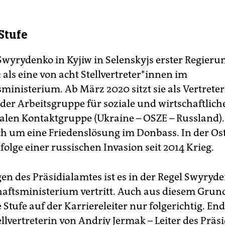
Stufe
Swyrydenko in Kyjiw in Selenskyjs erster Regierun
ls eine von acht Stell­ver­tre­te­r*in­nen im
ministerium. Ab März 2020 sitzt sie als Vertreter
 der Arbeitsgruppe für soziale und wirtschaftlich
eralen Kontaktgruppe (Ukraine – OSZE – Russland).
h um eine Friedenslösung im Donbass. In der Os
folge einer russischen Invasion seit 2014 Krieg.
en des Präsidialamtes ist es in der Regel Swyryde
haftsministerium vertritt. Auch aus diesem Grun
 Stufe auf der Karriereleiter nur folgerichtig. En
ellvertreterin von Andriy Jermak – Leiter des Präs