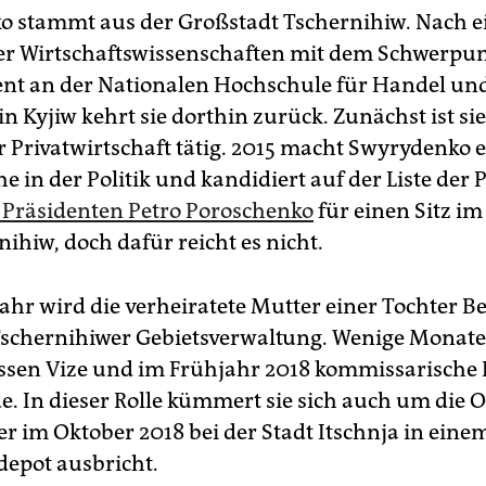
 stammt aus der Großstadt Tschernihiw. Nach 
r Wirtschaftswissenschaften mit dem Schwerpu
t an der Nationalen Hochschule für Handel un
in Kyjiw kehrt sie dorthin zurück. Zunächst ist si
r Privatwirtschaft tätig. 2015 macht Swyrydenko e
 in der Politik und kandidiert auf der Liste der 
Präsidenten Petro Poroschenko
für einen Sitz im
ihiw, doch dafür reicht es nicht.
ahr wird die verheiratete Mutter einer Tochter B
Tschernihiwer Gebietsverwaltung. Wenige Monate
essen Vize und im Frühjahr 2018 kommissarische 
e. In dieser Rolle kümmert sie sich auch um die O
er im Oktober 2018 bei der Stadt Itschnja in eine
epot ausbricht.