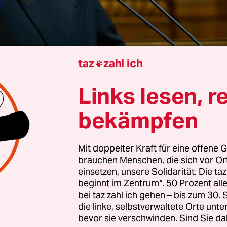
taz
zahl ich

Links lesen, r
rbara Oertel
bekämpfen
sslorbeeren mangelt es ihr nicht. 2023 tauchte Ju
 auf der Liste Time 100 Next auf. Dort finden sic
Mit doppelter Kraft für eine offene G
influssreichsten Personen, die die Zukunft verän
brauchen Menschen, die sich vor O
das wirklich auf die 39-jährige Ukrainerin zutrif
einsetzen, unsere Solidarität. Die ta
.
beginnt im Zentrum“. 50 Prozent a
bei taz zahl ich gehen – bis zum 30
die linke, selbstverwaltete Orte unte
tag bestätigte das Parlament Swyrydenko als n
bevor sie verschwinden. Sind Sie da
äsidentin der Ukraine. Nach ihrer Namensvetterin