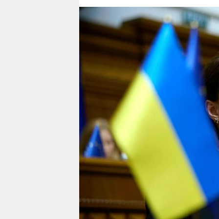
berlin
nord
wahrheit
verlag
verlag
veranstaltungen
shop
fragen & hilfe
unterstützen
abo
genossenschaft