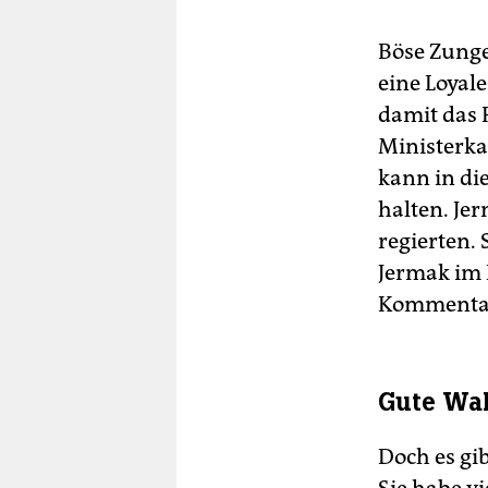
Böse Zunge
eine Loyal
damit das 
Ministerka
kann in di
halten. Jer
regierten.
Jermak im R
Kommenta
Gute Wa
Doch es gi