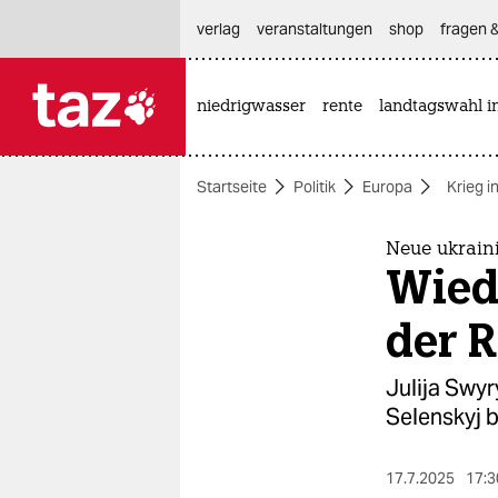
hautnavigation anspringen
hauptinhalt anspringen
footer anspringen
verlag
veranstaltungen
shop
fragen &
niedrigwasser
rente
landtagswahl i

taz zahl ich
taz zahl ich
Startseite
Politik
Europa
Krieg i
themen
politik
Neue ukrain
Wiede
öko
der 
gesellschaft
Julija Swyr
kultur
Selenskyj b
sport
17.7.2025
17:3