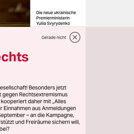
Die neue ukrainische
Premierministerin
Yuliia Svyrydenko
Foto: Vadym
Sarakhan/ap
Gerade nicht
echts
lija
h die
esellschaft! Besonders jetzt
dern
rt gegen Rechtsextremismus
ft, wird
z kooperiert daher mit „Alles
ller Einnahmen aus Anmeldungen
. September – an die Kampagne,
rstützt und Freiräume sichern will,
eue
bei?
 Julija