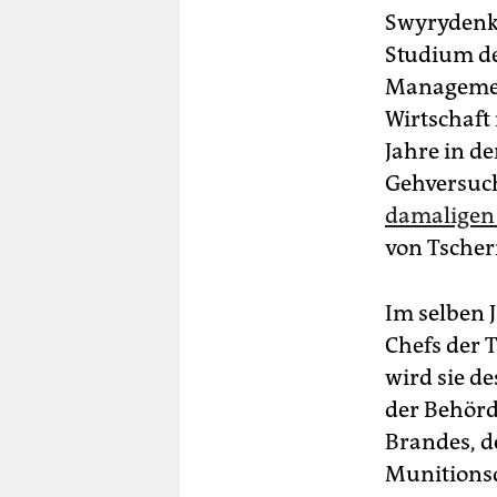
Swyrydenko
Studium de
Managemen
Wirtschaft 
Jahre in de
Gehversuche
damaligen 
von Tschern
Im selben J
Chefs der 
wird sie d
der Behörd
Brandes, d
Munitionsd