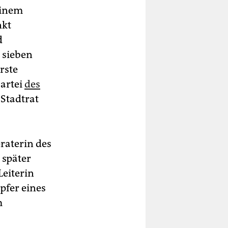
einem
nkt
d
e sieben
rste
Partei
des
 Stadtrat
eraterin des
 später
Leiterin
pfer eines
m