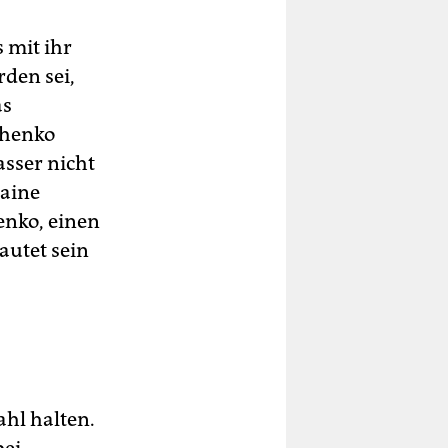
 mit ihr
rden sei,
as
chenko
sser nicht
raine
enko, einen
autet sein
ahl halten.