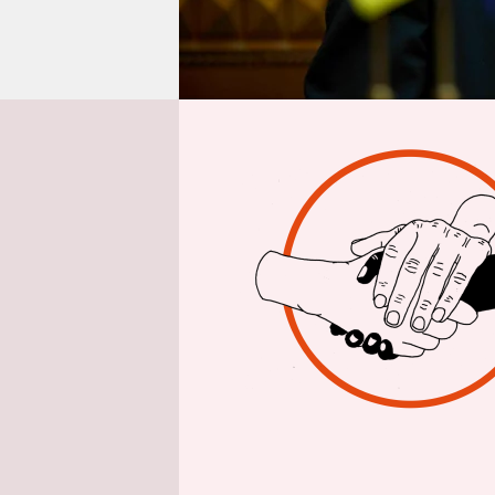
epaper login
Aus Berlin
Ba
An Vorschu
Swyrydenko
weltweit e
können. Ob 
sich zeigen
Am Donners
Ministerpr