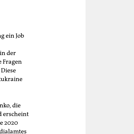
g ein Job
in der
e Fragen
 Diese
tukraine
nko, die
d erscheint
de 2020
idialamtes