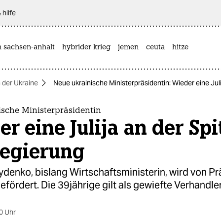
 hilfe
n sachsen-anhalt
hybrider krieg
jemen
ceuta
hitze
n der Ukraine
Neue ukrainische Ministerpräsidentin: Wieder eine Jul
ische Ministerpräsidentin
r eine Julija an der Spi
Regierung
ydenko, bislang Wirtschaftsministerin, wird von Pr
efördert. Die 39jährige gilt als gewiefte Verhandler
0 Uhr