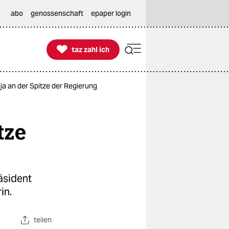
abo
genossenschaft
epaper login

taz zahl ich
taz zahl ich
ija an der Spitze der Regierung
tze
äsident
in.
teilen