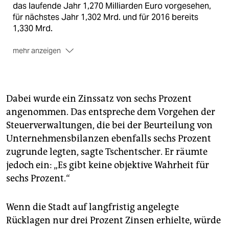
das laufende Jahr 1,270 Milliarden Euro vorgesehen,
für nächstes Jahr 1,302 Mrd. und für 2016 bereits
1,330 Mrd.
mehr anzeigen
Jahresanteile:
Der Hamburger Haushalt 2014 beträgt
11,901 Milliarden Euro. Die größten Einzeletats sind
Soziales (21 Prozent), Schule (20%) sowie
Versorgungsansprüche und Schuldendienst (15%).
Dabei wurde ein Zinssatz von sechs Prozent
angenommen. Das entspreche dem Vorgehen der
Gesamtsummen:
Den Finanzbedarf für
Steuerverwaltungen, die bei der Beurteilung von
Versorgungsansprüche gibt das Gutachten von Aon
Hewitt an wie folgt: Zinssatz 6 Prozent: 25,959
Unternehmensbilanzen ebenfalls sechs Prozent
Milliarden Euro. Zinssatz 5%: 29,618 Mrd. Zinssatz
zugrunde legten, sagte Tschentscher. Er räumte
4%: 34,170 Mrd. Zinssatz 3%: 39,900 Mrd.
jedoch ein: „Es gibt keine objektive Wahrheit für
sechs Prozent.“
Wenn die Stadt auf langfristig angelegte
Rücklagen nur drei Prozent Zinsen erhielte, würde