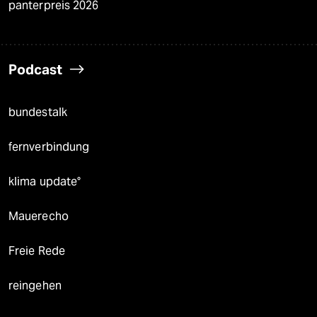
panterpreis 2026
Podcast
bundestalk
fernverbindung
klima update°
Mauerecho
Freie Rede
reingehen