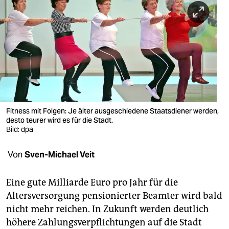
berlin
nord
wahrheit
verlag
verlag
veranstaltungen
Fitness mit Folgen: Je älter ausgeschiedene Staatsdiener werden,
desto teurer wird es für die Stadt.
shop
Bild: dpa
fragen & hilfe
Von
Sven-Michael Veit
unterstützen
Eine gute Milliarde Euro pro Jahr für die
abo
Altersversorgung pensionierter Beamter wird bald
nicht mehr reichen. In Zukunft werden deutlich
genossenschaft
höhere Zahlungsverpflichtungen auf die Stadt