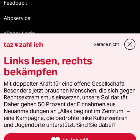
Feedback
Aboservice
ePaper Login
taz
zahl ich
Gerade nicht

Downloads für Abonnierende
Links lesen, rechts
bekämpfen
© 2026 taz Verlags und Vertriebs GmbH
Alle Rechte vorbehalten. Bei rechtlichen Fragen oder für Genehmigungen
Mit doppelter Kraft für eine offene Gesellschaft!
wenden Sie sich bitte an
lizenzen@taz.de
Besonders jetzt brauchen Menschen, die sich gegen
Rechtsextremismus einsetzen, unsere Solidarität.
Daher gehen 50 Prozent der Einnahmen aus
Feedback
Redaktionsstatut
Kommune-Richtlinien
KI-
Neuanmeldungen an „Alles beginnt im Zentrum“ –
eine Kampagne, die bedrohte linke Kulturzentren
Leitlinie
Informant
Datenschutz
Impressum
AGB
und Jugendorte unterstützt. Sind Sie dabei?
Seitenwende
Einwilligungen widerrufen (Ads)