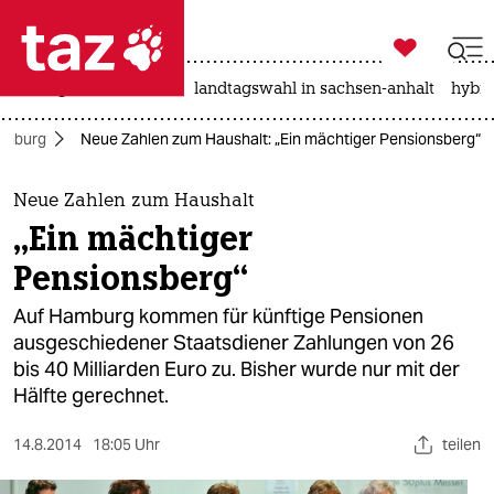

taz zahl ich
niedrigwasser
rente
landtagswahl in sachsen-anhalt
hybri

taz zahl ich
mburg
Neue Zahlen zum Haushalt: „Ein mächtiger Pensionsberg“
taz zahl ich
themen
Neue Zahlen zum Haushalt
„Ein mächtiger
politik
Pensionsberg“
öko
Auf Hamburg kommen für künftige Pensionen
ausgeschiedener Staatsdiener Zahlungen von 26
gesellschaft
bis 40 Milliarden Euro zu. Bisher wurde nur mit der
Hälfte gerechnet.
kultur
sport
14.8.2014
18:05 Uhr
teilen