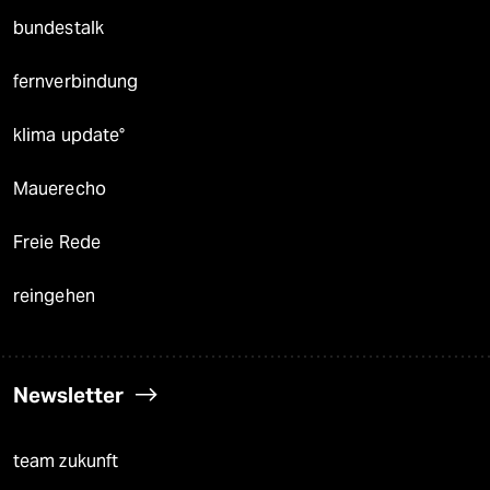
bundestalk
fernverbindung
klima update°
Mauerecho
Freie Rede
reingehen
Newsletter
team zukunft