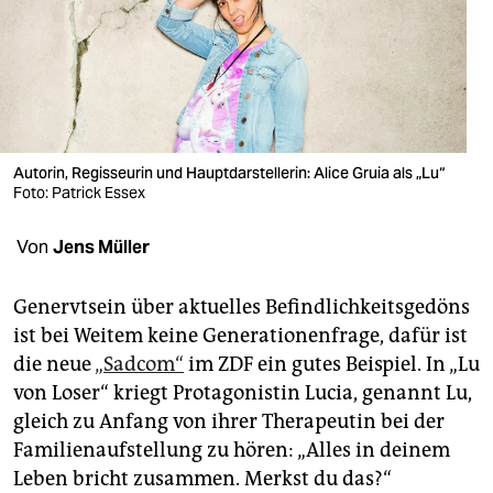
berlin
nord
wahrheit
verlag
Autorin, Regisseurin und Hauptdarstellerin: Alice Gruia als „Lu“
verlag
Foto: Patrick Essex
veranstaltungen
Von
Jens Müller
shop
Genervtsein über aktuelles Befindlichkeitsgedöns
fragen & hilfe
ist bei Weitem keine Generationenfrage, dafür ist
die neue
„Sadcom“
im ZDF ein gutes Beispiel. In „Lu
unterstützen
von Loser“ kriegt Protagonistin Lucia, genannt Lu,
abo
gleich zu Anfang von ihrer Therapeutin bei der
Familienaufstellung zu hören: „Alles in deinem
genossenschaft
Leben bricht zusammen. Merkst du das?“