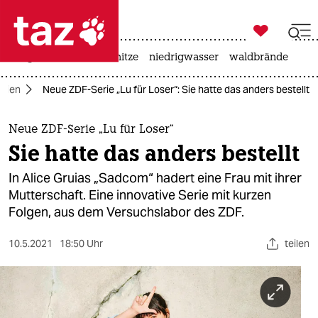

taz zahl ich
krieg in der ukraine
hitze
niedrigwasser
waldbrände

taz zahl ich
dien
Neue ZDF-Serie „Lu für Loser“: Sie hatte das anders bestellt
taz zahl ich
themen
Neue ZDF-Serie „Lu für Loser“
Sie hatte das anders bestellt
politik
In Alice Gruias „Sadcom“ hadert eine Frau mit ihrer
öko
Mutterschaft. Eine innovative Serie mit kurzen
Folgen, aus dem Versuchslabor des ZDF.
gesellschaft
10.5.2021
18:50 Uhr
teilen
kultur
sport