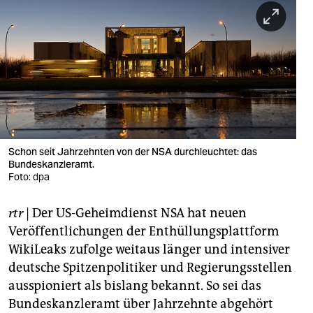
berlin
nord
wahrheit
verlag
verlag
veranstaltungen
Schon seit Jahrzehnten von der NSA durchleuchtet: das
Bundeskanzleramt.
Foto: dpa
shop
fragen & hilfe
rtr
| Der US-Geheimdienst NSA hat neuen
Veröffentlichungen der Enthüllungsplattform
unterstützen
WikiLeaks zufolge weitaus länger und intensiver
abo
deutsche Spitzenpolitiker und Regierungsstellen
ausspioniert als bislang bekannt. So sei das
genossenschaft
Bundeskanzleramt über Jahrzehnte abgehört