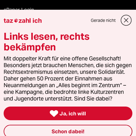
ePaper Login
taz
zahl ich
Gerade nicht

Downloads für Abonnierende
Links lesen, rechts
bekämpfen
© 2026 taz Verlags und Vertriebs GmbH
Mit doppelter Kraft für eine offene Gesellschaft!
Alle Rechte vorbehalten. Bei rechtlichen Fragen oder für Genehmigungen
wenden Sie sich bitte an
lizenzen@taz.de
Besonders jetzt brauchen Menschen, die sich gegen
Rechtsextremismus einsetzen, unsere Solidarität.
Daher gehen 50 Prozent der Einnahmen aus
Feedback
Redaktionsstatut
Kommune-Richtlinien
KI-
Neuanmeldungen an „Alles beginnt im Zentrum“ –
eine Kampagne, die bedrohte linke Kulturzentren
Leitlinie
Informant
Datenschutz
Impressum
AGB
und Jugendorte unterstützt. Sind Sie dabei?
Seitenwende
Einwilligungen widerrufen (Ads)

Ja, ich will
Schon dabei!