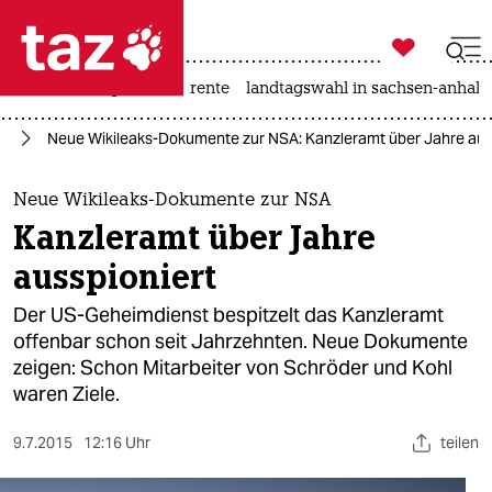

taz zahl ich
hitze
niedrigwasser
rente
landtagswahl in sachsen-anhalt

taz zahl ich
el
Neue Wikileaks-Dokumente zur NSA: Kanzleramt über Jahre aus
taz zahl ich
themen
Neue Wikileaks-Dokumente zur NSA
Kanzleramt über Jahre
politik
ausspioniert
öko
Der US-Geheimdienst bespitzelt das Kanzleramt
offenbar schon seit Jahrzehnten. Neue Dokumente
gesellschaft
zeigen: Schon Mitarbeiter von Schröder und Kohl
waren Ziele.
kultur
sport
9.7.2015
12:16 Uhr
teilen