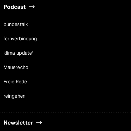
Podcast
bundestalk
fernverbindung
klima update°
Mauerecho
Freie Rede
reingehen
Newsletter