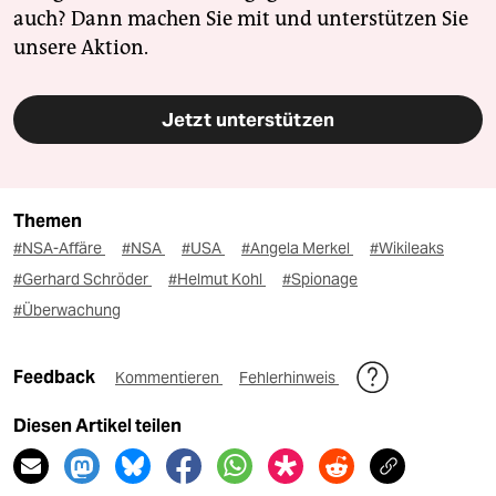
auch? Dann machen Sie mit und unterstützen Sie
unsere Aktion.
Jetzt unterstützen
Themen
#NSA-Affäre
#NSA
#USA
#Angela Merkel
#Wikileaks
#Gerhard Schröder
#Helmut Kohl
#Spionage
#Überwachung
Feedback
Kommentieren
Fehlerhinweis
Diesen Artikel teilen