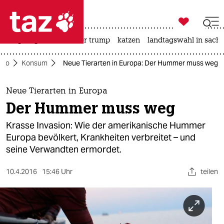

taz zahl ich
bergsteigen
usa unter trump
katzen
landtagswahl in sachs

taz zahl ich
Öko
Konsum
Neue Tierarten in Europa: Der Hummer muss weg
taz zahl ich
themen
Neue Tierarten in Europa
Der Hummer muss weg
politik
Krasse Invasion: Wie der amerikanische Hummer
öko
Europa bevölkert, Krankheiten verbreitet – und
seine Verwandten ermordet.
gesellschaft
10.4.2016
15:46 Uhr
teilen
kultur
sport