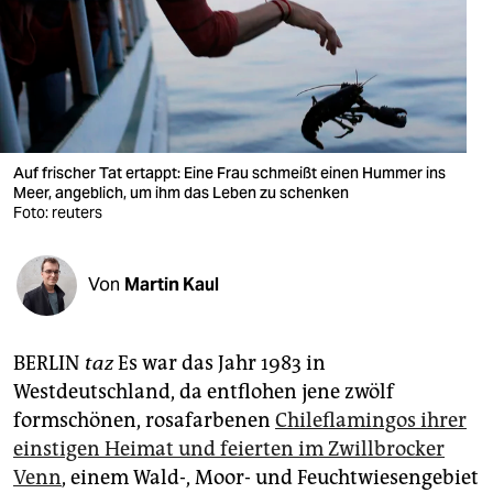
berlin
nord
wahrheit
verlag
Auf frischer Tat ertappt: Eine Frau schmeißt einen Hummer ins
Meer, angeblich, um ihm das Leben zu schenken
verlag
Foto: reuters
veranstaltungen
shop
Von
Martin Kaul
fragen & hilfe
BERLIN
taz
Es war das Jahr 1983 in
unterstützen
Westdeutschland, da entflohen jene zwölf
abo
formschönen, rosafarbenen
Chileflamingos ihrer
einstigen Heimat und feierten im Zwillbrocker
genossenschaft
Venn
, einem Wald-, Moor- und Feuchtwiesengebiet