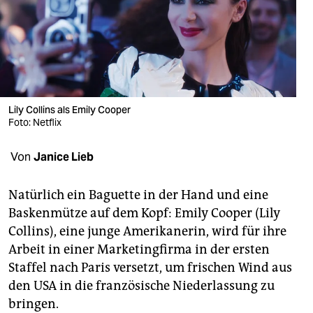
berlin
nord
wahrheit
verlag
Lily Collins als Emily Cooper
verlag
Foto: Netflix
veranstaltungen
Von
Janice Lieb
shop
Natürlich ein Baguette in der Hand und eine
fragen & hilfe
Baskenmütze auf dem Kopf: Emily Cooper (Lily
Collins), eine junge Amerikanerin, wird für ihre
unterstützen
Arbeit in einer Marketingfirma in der ersten
abo
Staffel nach Paris versetzt, um frischen Wind aus
den USA in die französische Niederlassung zu
genossenschaft
bringen.