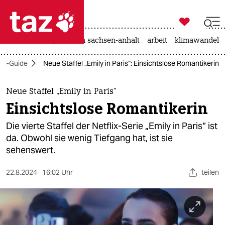

taz zahl ich
hitze
landtagswahl in sachsen-anhalt
arbeit
klimawandel

taz zahl ich
en-Guide
Neue Staffel „Emily in Paris“: Einsichtslose Romantikerin
taz zahl ich
themen
Neue Staffel „Emily in Paris“
Einsichtslose Romantikerin
politik
Die vierte Staffel der Netflix-Serie „Emily in Paris“ ist
öko
da. Obwohl sie wenig Tiefgang hat, ist sie
sehenswert.
gesellschaft
22.8.2024
16:02 Uhr
teilen
kultur
sport