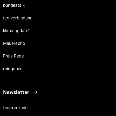
bundestalk
fernverbindung
klima update°
Mauerecho
Freie Rede
reingehen
Newsletter
team zukunft