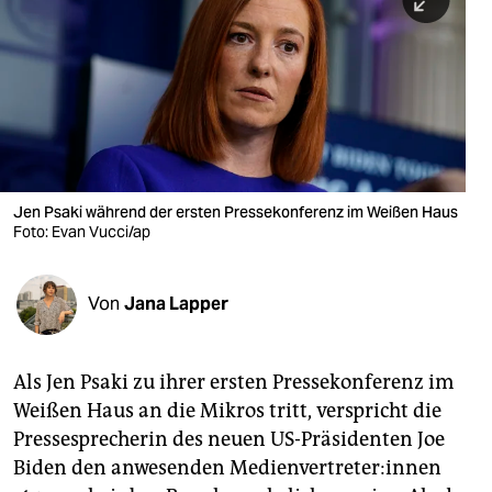
berlin
nord
wahrheit
verlag
verlag
Jen Psaki während der ersten Pressekonferenz im Weißen Haus
Foto: Evan Vucci/ap
veranstaltungen
shop
Von
Jana Lapper
fragen & hilfe
unterstützen
Als Jen Psaki zu ihrer ersten Pressekonferenz im
Weißen Haus an die Mikros tritt, verspricht die
abo
Pressesprecherin des neuen US-Präsidenten Joe
genossenschaft
Biden den anwesenden Me­di­en­­ver­tre­­te­r:in­nen