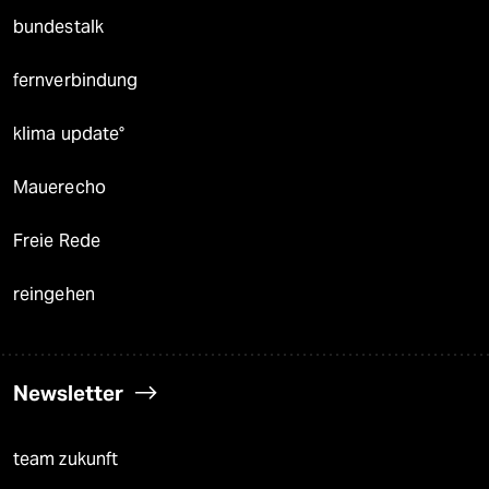
bundestalk
fernverbindung
klima update°
Mauerecho
Freie Rede
reingehen
Newsletter
team zukunft