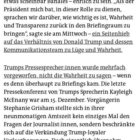
etwas scheinbar Banales – ehrlich zu sein. „Als der
epaper login
Präsident mich bat, in dieser Rolle zu dienen,
sprachen wir darüber, wie wichtig es ist, Wahrheit
und Transparenz zurück in den Briefingraum zu
bringen“, sagte sie am Mittwoch –
ein Seitenhieb
auf das Verhältnis von Donald Trump und dessen
Kommunikationsteam zu Lüge und Wahrheit.
Trumps Pres­se­spre­che­r:in­nen wurde mehrfach
vorgeworfen, nicht die Wahrheit zu sagen
– wenn
es denn überhaupt zu Briefings kam. Die letzte
Pressekonferenz von Trumps Sprecherin Kayleigh
McEnany war am 15. Dezember. Vorgängerin
Stephanie Grisham stellte sich in ihrer
neunmonatigen Amtszeit kein einziges Mal den
Fragen der Journalist:innen, sondern beschränkte
sich auf die Verkündung Trump-loyaler