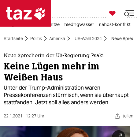

taz zahl ich
krieg in der ukraine
hitze
niedrigwasser
nahost-konflikt

taz zahl ich
Startseite
Politik
Amerika
US-Wahl 2024
Neue Spreche
taz zahl ich
themen
Neue Sprecherin der US-Regierung Psaki
Keine Lügen mehr im
politik
Weißen Haus
öko
Unter der Trump-Administration waren
Pressekonferenzen stürmisch, wenn sie überhaupt
gesellschaft
stattfanden. Jetzt soll alles anders werden.
kultur
22.1.2021
12:27 Uhr
teilen
sport