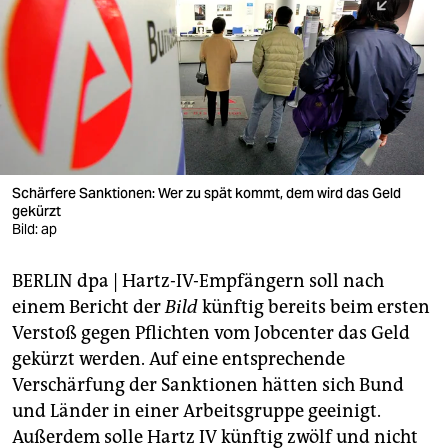
berlin
nord
wahrheit
verlag
verlag
Schärfere Sanktionen: Wer zu spät kommt, dem wird das Geld
gekürzt
veranstaltungen
Bild: ap
shop
BERLIN dpa | Hartz-IV-Empfängern soll nach
fragen & hilfe
einem Bericht der
Bild
künftig bereits beim ersten
unterstützen
Verstoß gegen Pflichten vom Jobcenter das Geld
gekürzt werden. Auf eine entsprechende
abo
Verschärfung der Sanktionen hätten sich Bund
und Länder in einer Arbeitsgruppe geeinigt.
genossenschaft
Außerdem solle Hartz IV künftig zwölf und nicht