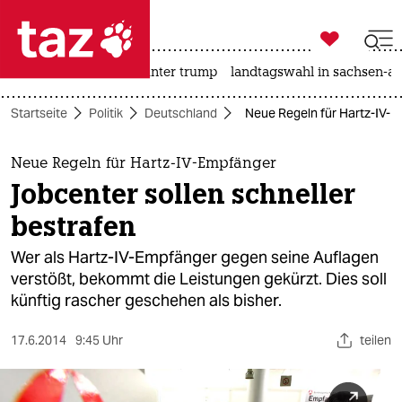

taz zahl ich
nahost-konflikt
usa unter trump
landtagswahl in sachsen-an

taz zahl ich
Startseite
Politik
Deutschland
Neue Regeln für Hartz-IV-E
taz zahl ich
themen
Neue Regeln für Hartz-IV-Empfänger
Jobcenter sollen schneller
politik
bestrafen
öko
Wer als Hartz-IV-Empfänger gegen seine Auflagen
verstößt, bekommt die Leistungen gekürzt. Dies soll
gesellschaft
künftig rascher geschehen als bisher.
kultur
17.6.2014
9:45 Uhr
teilen
sport