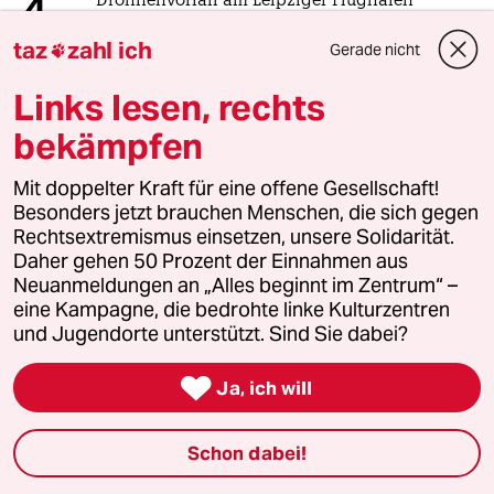
4
Drohnenvorfall am Leipziger Flughafen
Das Zeitalter der elektronischen
taz
zahl ich
Gerade nicht

Kriegsführung
Links lesen, rechts
bekämpfen
5
Unfall von CDU-Abgeordnetem
Thomas Bareiß crasht bei voller
Mit doppelter Kraft für eine offene Gesellschaft!
Dröhnung
Besonders jetzt brauchen Menschen, die sich gegen
Rechtsextremismus einsetzen, unsere Solidarität.
Daher gehen 50 Prozent der Einnahmen aus
6
Über die geschlechtergerechte Stadt
Neuanmeldungen an „Alles beginnt im Zentrum“ –
„Die Stadt ist gemacht für den weißen
eine Kampagne, die bedrohte linke Kulturzentren
Mann in einem Auto“
und Jugendorte unterstützt. Sind Sie dabei?

Ja, ich will
taz

Schon dabei!
Folgen Sie uns