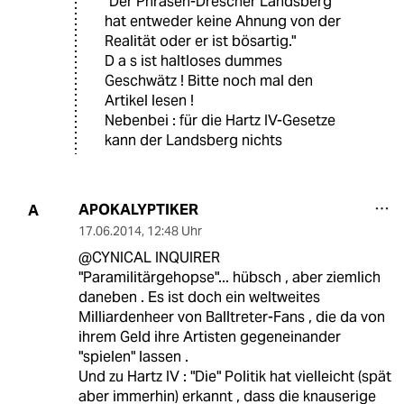
"Der Phrasen-Drescher Landsberg
hat entweder keine Ahnung von der
Realität oder er ist bösartig."
D a s ist haltloses dummes
Geschwätz ! Bitte noch mal den
Artikel lesen !
Nebenbei : für die Hartz IV-Gesetze
kann der Landsberg nichts
APOKALYPTIKER
A
17.06.2014
,
12:48 Uhr
@CYNICAL INQUIRER
"Paramilitärgehopse"... hübsch , aber ziemlich
daneben . Es ist doch ein weltweites
Milliardenheer von Balltreter-Fans , die da von
ihrem Geld ihre Artisten gegeneinander
"spielen" lassen .
Und zu Hartz IV : "Die" Politik hat vielleicht (spät
aber immerhin) erkannt , dass die knauserige