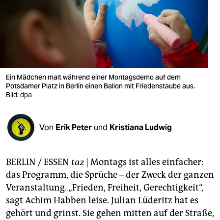
berlin
nord
wahrheit
verlag
Ein Mädchen malt während einer Montagsdemo auf dem
verlag
Potsdamer Platz in Berlin einen Ballon mit Friedenstaube aus.
Bild: dpa
veranstaltungen
shop
Von
Erik Peter
und
Kristiana Ludwig
fragen & hilfe
BERLIN / ESSEN
taz
| Montags ist alles einfacher:
unterstützen
das Programm, die Sprüche – der Zweck der ganzen
abo
Veranstaltung. „Frieden, Freiheit, Gerechtigkeit“,
sagt Achim Habben leise. Julian Lüderitz hat es
genossenschaft
gehört und grinst. Sie gehen mitten auf der Straße,