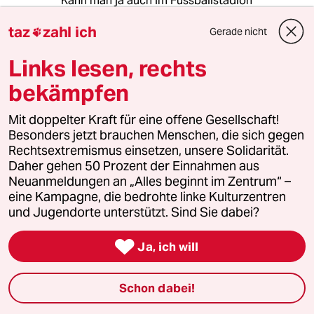
Kann man ja auch im Fussballstadion
bewundern, da markiert sich die eine
taz
zahl ich
Fangruppe gegen die andere. Fahnen sich also
Gerade nicht

parteiisch, das kann aber in einer
Links lesen, rechts
Friedensbewegung kritisch gesehen werden.
Ausser ein "Peace"-Fahne, die einfach nur
bekämpfen
Frieden sagt, der alle einschliesst. Übrigens, es
war nicht Mährholz selbst, der Fahnen
Mit doppelter Kraft für eine offene Gesellschaft!
"verboten" hat, jedenfalls nach seiner Aussage
Besonders jetzt brauchen Menschen, die sich gegen
hat die Gruppe um ihn abgestimmt.
Rechtsextremismus einsetzen, unsere Solidarität.
Daher gehen 50 Prozent der Einnahmen aus
Neuanmeldungen an „Alles beginnt im Zentrum“ –
Rainer Wrahse
RW
eine Kampagne, die bedrohte linke Kulturzentren
23.06.2014
,
22:06 Uhr
und Jugendorte unterstützt. Sind Sie dabei?
An die anderen Kommentatoren:

schaut euch doch einfach mal
Ja, ich will
unvoreingenommen an was da passiert,
anstatt blind der Mainstreamagitation zu
Schon dabei!
folgen.