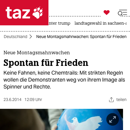

taz zahl ich
nahost-konflikt
usa unter trump
landtagswahl in sachsen-an

taz zahl ich
Deutschland
Neue Montagsmahnwachen: Spontan für Frieden
taz zahl ich
themen
Neue Montagsmahnwachen
Spontan für Frieden
politik
Keine Fahnen, keine Chemtrails: Mit strikten Regeln
öko
wollen die Demonstranten weg von ihrem Image als
Spinner und Rechte.
gesellschaft
23.6.2014
12:09 Uhr
teilen
kultur
sport