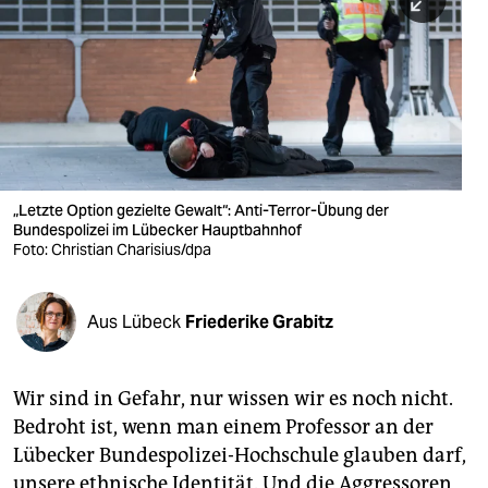
berlin
nord
wahrheit
verlag
verlag
„Letzte Option gezielte Gewalt“: Anti-Terror-Übung der
Bundespolizei im Lübecker Hauptbahnhof
veranstaltungen
Foto: Christian Charisius/dpa
shop
fragen & hilfe
Aus Lübeck
Friederike Grabitz
unterstützen
Wir sind in Gefahr, nur wissen wir es noch nicht.
abo
Bedroht ist, wenn man einem Professor an der
genossenschaft
Lübecker Bundespolizei-Hochschule glauben darf,
unsere ethnische Identität. Und die Aggressoren