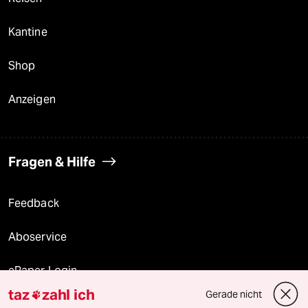
Kantine
Shop
Anzeigen
Fragen & Hilfe
Feedback
Aboservice
ePaper Login
taz
zahl ich
Gerade nicht

Downloads für Abonnierende