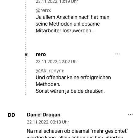
23.11.2022
,
13:19 Uhr
@rero:
Ja allem Anschein nach hat man
seine Methoden unliebsame
Mitarbeiter loszuwerden...
rero
R
23.11.2022
,
22:02 Uhr
@Ak_ronym:
Und offenbar keine erfolgreichen
Methoden.
Sonst wären ja beide draußen.
Daniel Drogan
DD
22.11.2022
,
08:13 Uhr
Na mal schauen ob diesmal "mehr gesichtet"
werden kann. allein schon die hier zitierten