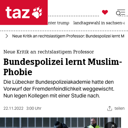

taz zahl ich
nahost-konflikt
usa unter trump
landtagswahl in sachsen-an

taz zahl ich
rd
Neue Kritik an rechtslastigem Professor: Bundespolizei lernt Mu
taz zahl ich
themen
Neue Kritik an rechtslastigem Professor
Bundespolizei lernt Muslim-
politik
Phobie
öko
Die Lübecker Bundespolizeiakademie hatte den
Vorwurf der Fremdenfeindlichkeit weggewischt.
gesellschaft
Nun legen Kollegen mit einer Studie nach.
kultur
22.11.2022
3:00 Uhr
teilen
sport