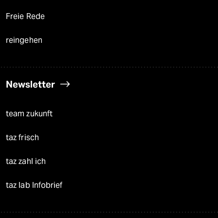
Freie Rede
reingehen
Newsletter
team zukunft
taz frisch
taz zahl ich
taz lab Infobrief