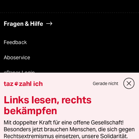
Fragen & Hilfe
Feedback
Aboservice
ePaper Login
taz
zahl ich
Gerade nicht

Downloads für Abonnierende
Links lesen, rechts
bekämpfen
© 2026 taz Verlags und Vertriebs GmbH
Mit doppelter Kraft für eine offene Gesellschaft!
Alle Rechte vorbehalten. Bei rechtlichen Fragen oder für Genehmigungen
wenden Sie sich bitte an
lizenzen@taz.de
Besonders jetzt brauchen Menschen, die sich gegen
Rechtsextremismus einsetzen, unsere Solidarität.