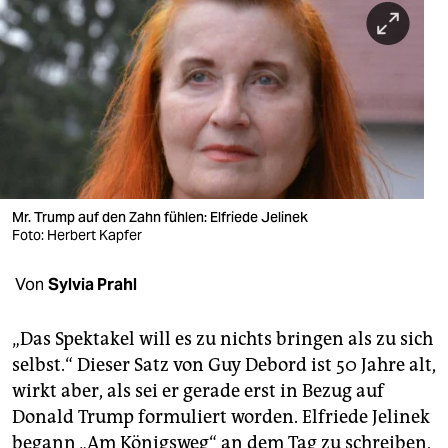
berlin
nord
wahrheit
verlag
verlag
veranstaltungen
Mr. Trump auf den Zahn fühlen: Elfriede Jelinek
Foto: Herbert Kapfer
shop
Von
Sylvia Prahl
fragen & hilfe
unterstützen
„Das Spektakel will es zu nichts bringen als zu sich
selbst.“ Dieser Satz von Guy Debord ist 50 Jahre alt,
abo
wirkt aber, als sei er gerade erst in Bezug auf
genossenschaft
Donald Trump formuliert worden. Elfriede Jelinek
begann „Am Königsweg“ an dem Tag zu schreiben,