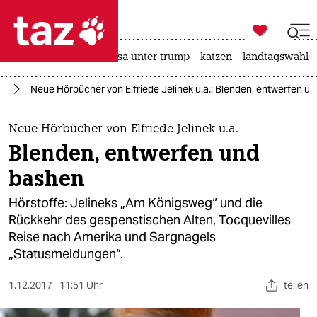

taz zahl ich
hitze
bergsteigen
usa unter trump
katzen
landtagswahl i

taz zahl ich
ch
Neue Hörbücher von Elfriede Jelinek u.a.: Blenden, entwerfen u
taz zahl ich
themen
Neue Hörbücher von Elfriede Jelinek u.a.
Blenden, entwerfen und
politik
bashen
öko
Hörstoffe: Jelineks „Am Königsweg“ und die
Rückkehr des gespenstischen Alten, Tocquevilles
gesellschaft
Reise nach Amerika und Sargnagels
„Statusmeldungen“.
kultur
sport
1.12.2017
11:51 Uhr
teilen