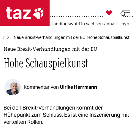

taz zahl ich
niedrigwasser
rente
landtagswahl in sachsen-anhalt
hybri

taz zahl ich
xit
Neue Brexit-Verhandlungen mit der EU: Hohe Schauspielkunst
taz zahl ich
Neue Brexit-Verhandlungen mit der EU
themen
Hohe Schauspielkunst
politik
öko
Kommentar von
Ulrike Herrmann
gesellschaft
kultur
Bei den Brexit-Verhandlungen kommt der
Höhepunkt zum Schluss. Es ist eine Inszenierung mit
sport
verteilten Rollen.