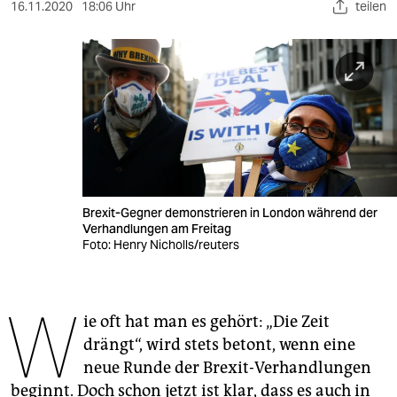
berlin
16.11.2020
18:06 Uhr
teilen
nord
wahrheit
verlag
verlag
veranstaltungen
Brexit-Gegner demonstrieren in London während der
shop
Verhandlungen am Freitag
Foto: Henry Nicholls/reuters
fragen & hilfe
unterstützen
W
ie oft hat man es gehört: „Die Zeit
abo
drängt“, wird stets betont, wenn eine
genossenschaft
neue Runde der Brexit-Verhandlungen
beginnt. Doch schon jetzt ist klar, dass es auch in