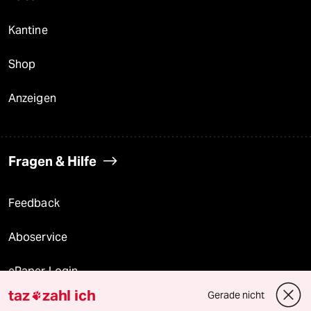
Kantine
Shop
Anzeigen
Fragen & Hilfe
Feedback
Aboservice
ePaper Login
taz
zahl ich
Gerade nicht

Downloads für Abonnierende