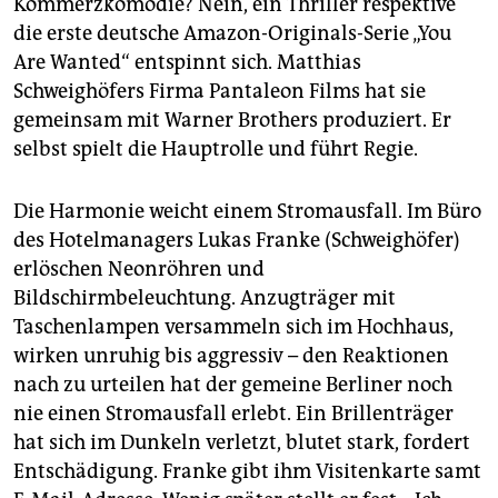
Kommerzkomödie? Nein, ein Thriller respektive
epaper login
die erste deutsche Amazon-Originals-Serie „You
Are Wanted“ entspinnt sich. Matthias
Schweighöfers Firma Pantaleon Films hat sie
gemeinsam mit Warner ­Brothers produziert. Er
selbst spielt die Hauptrolle und führt Regie.
Die Harmonie weicht einem Stromausfall. Im Büro
des Hotelmanagers Lukas Franke (Schweighöfer)
erlöschen Neonröhren und
Bildschirmbeleuchtung. Anzugträger mit
Taschenlampen versammeln sich im Hochhaus,
wirken unruhig bis aggressiv – den Reaktionen
nach zu urteilen hat der gemeine Berliner noch
nie einen Stromausfall erlebt. Ein Brillenträger
hat sich im Dunkeln verletzt, blutet stark, fordert
Entschädigung. Franke gibt ihm Visitenkarte samt