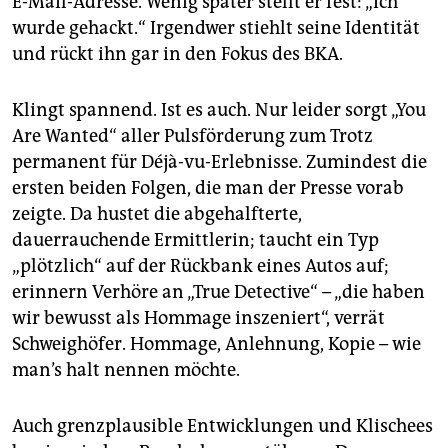
E-Mail-Adresse. Wenig später stellt er fest: „Ich
wurde gehackt.“ Irgendwer stiehlt seine Identität
und rückt ihn gar in den Fokus des BKA.
Klingt spannend. Ist es auch. Nur leider sorgt „You
Are Wanted“ aller Pulsförderung zum Trotz
permanent für Déjà-vu-Erlebnisse. Zumindest die
ersten beiden Folgen, die man der Presse vorab
zeigte. Da hustet die abgehalfterte,
dauerrauchende Ermittlerin; taucht ein Typ
„plötzlich“ auf der Rückbank eines Autos auf;
erinnern Verhöre an „True Detective“ – „die haben
wir bewusst als Hommage inszeniert“, verrät
Schweighöfer. Hommage, Anlehnung, Kopie – wie
man’s halt nennen möchte.
Auch grenzplausible Entwicklungen und Klischees