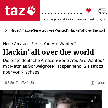

taz zahl ich
niedrigwasser
rente
landtagswahl in sachsen-anhalt
hybri

taz zahl ich
en
Neue Amazon-Serie „You Are Wanted“: Hackin' all over the world
taz zahl ich
themen
Neue Amazon-Serie „You Are Wanted“
Hackin' all over the world
politik
Die erste deutsche Amazon-Serie „You Are Wanted“
öko
mit Matthias Schweighöfer ist spannend. Sie strotzt
aber vor Klischees.
gesellschaft
16.3.2017
17:41 Uhr
teilen
kultur
sport