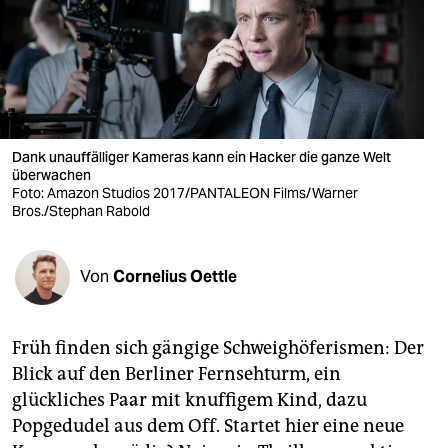
berlin
nord
wahrheit
verlag
Dank unauffälliger Kameras kann ein Hacker die ganze Welt
überwachen
verlag
Foto: Amazon Studios 2017/PANTALEON Films/Warner
Bros./Stephan Rabold
veranstaltungen
shop
Von
Cornelius Oettle
fragen & hilfe
unterstützen
Früh finden sich gängige Schweighöfe­rismen: Der
Blick auf den Berliner Fernsehturm, ein
abo
glückliches Paar mit knuffigem Kind, dazu
genossenschaft
Popgedudel aus dem Off. Startet hier eine neue