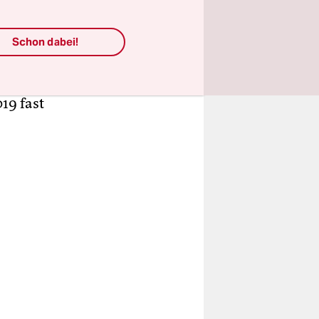
r langen
burg und –
gespräch
Schon dabei!
tschlands“.
 die im Jahr
19 fast