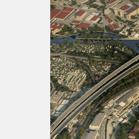
berlin
nord
wahrheit
verlag
verlag
veranstaltungen
shop
fragen & hilfe
unterstützen
abo
genossenschaft