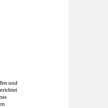
ffen und
erichtet
pas
gen