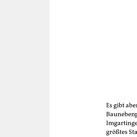
Es gibt ab
Baunebenpr
Imgartinge
größtes St