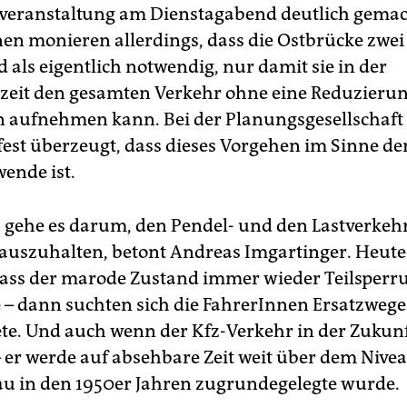
veranstaltung am Dienstagabend deutlich gemac
nen monieren allerdings, dass die Ostbrücke zwei
d als eigentlich notwendig, nur damit sie in der
eit den gesamten Verkehr ohne eine Reduzierun
 aufnehmen kann. Bei der Planungsgesellschaft
 fest überzeugt, dass dieses Vorgehen im Sinne de
wende ist.
h gehe es darum, den Pendel- und den Lastverkeh
auszuhalten, betont Andreas Im­gartinger. Heute 
dass der marode Zustand immer wieder Teilsperr
e – dann suchten sich die FahrerInnen Ersatzweg
e. Und auch wenn der Kfz-Verkehr in der Zukun
er werde auf absehbare Zeit weit über dem Nivea
u in den 1950er Jahren zugrundegelegte wurde.