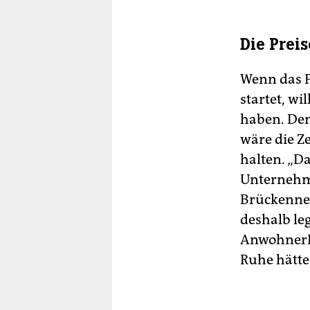
Die Prei
Wenn das P
startet, wi
haben. Den
wäre die Z
halten. „D
Unternehme
Brückenneu
deshalb leg
AnwohnerI
Ruhe hätte