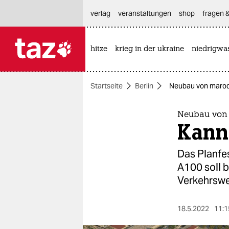
hautnavigation anspringen
hauptinhalt anspringen
footer anspringen
verlag
veranstaltungen
shop
fragen &
hitze
krieg in der ukraine
niedrigwa

taz zahl ich
taz zahl ich
Startseite
Berlin
Neubau von marod
themen
politik
Neubau von 
Kann
öko
Das Planfes
gesellschaft
A100 soll b
Verkehrsw
kultur
sport
18.5.2022
11:1