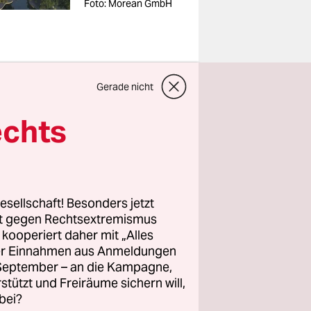
Foto: Morean GmbH
Gerade nicht
heute oft,
esten
echts
eichsleiter
im Auftrag
sell-
rz vor der
esellschaft! Besonders jetzt
ormierte
rt gegen Rechtsextremismus
z kooperiert daher mit „Alles
theit.
ller Einnahmen aus Anmeldungen
. September – an die Kampagne,
rstützt und Freiräume sichern will,
 gar nicht.
bei?