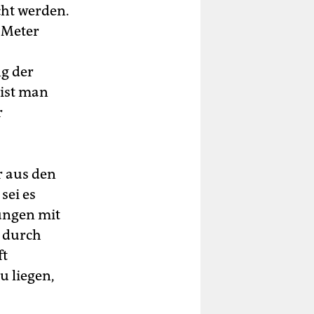
ht werden.
 Meter
g der
 ist man
r
r aus den
sei es
ungen mit
e durch
ft
u liegen,