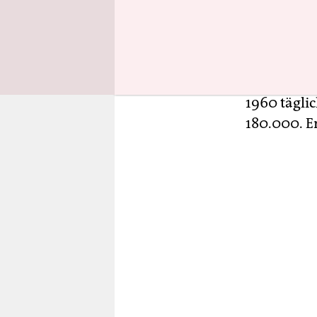
Tatsächlic
Abschnitt 
wie der st
betont – d
Darin liegt
1960 tägli
180.000. E