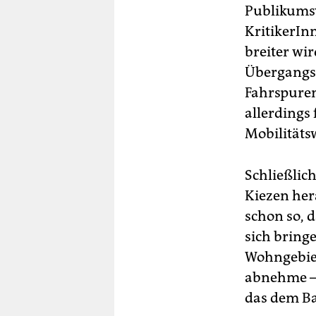
Publikums
KritikerIn
breiter wir
Übergangsz
Fahrspuren
allerdings
Mobilitäts
Schließlic
Kiezen her
schon so, 
sich bring
Wohngebiet
abnehme – 
das dem Ba