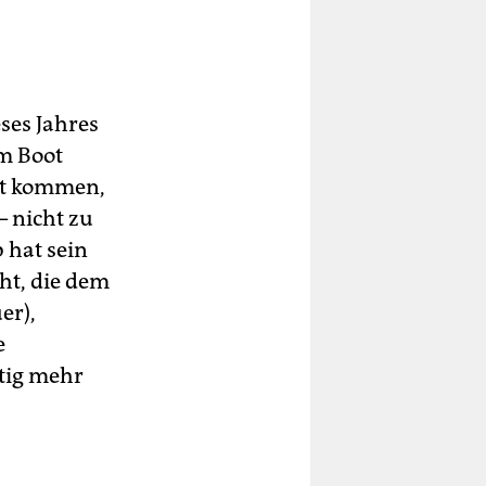
ses Jahres
im Boot
ht kommen,
– nicht zu
 hat sein
ht, die dem
er),
e
tig mehr