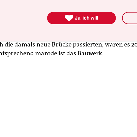
h handelt es sich um einen knapp einen Kilomete
der A 100 am nordöstlichen Rand von Charlotten

ellverretende Projektleiter James Kanyi im Presse
Ja, ich will
en „drittmeistbefahrenen Autobahnabschnitt Deu
 auch das Problem, denn anstelle der 20.000 Kfz,
ch die damals neue Brücke passierten, waren es 20
ntsprechend marode ist das Bauwerk.