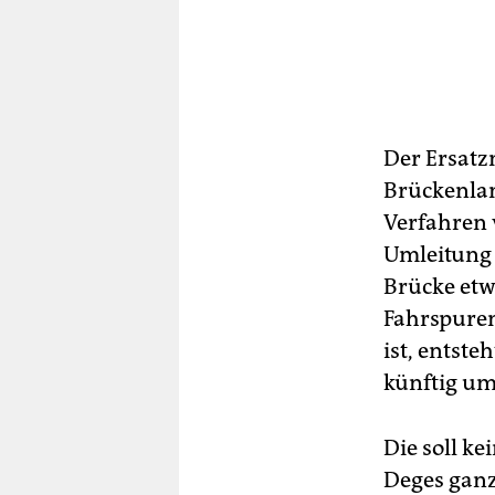
Der Ersatz
Brückenlan
Verfahren v
Umleitung 
Brücke etwa
Fahrspuren
ist, entste
künftig um
Die soll ke
Deges ganz 