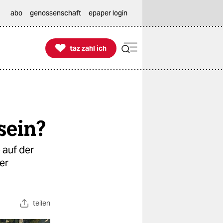
abo
genossenschaft
epaper login

taz zahl ich
taz zahl ich
sein?
 auf der
er
teilen