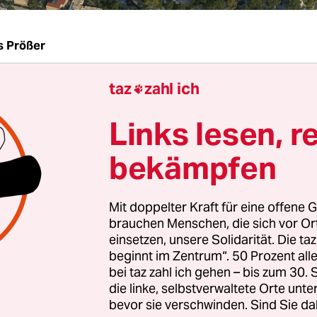
s Prößer
taz
zahl ich
Andreas Imgartinger gleich klarstellen „Wir hören 

e ja gar keine Autobahnen mehr. Wir sind der f
Links lesen, r
: Das Gegenteil ist der Fall.“ Imgartinger ist Ber
 Projektmanagers Deges, das Unternehmen plant 
bekämpfen
ahn GmbH des Bundes den Neubau der Rudolf-Wis
 der Stadtautobahn. Das Mammutprojekt steht ku
Mit doppelter Kraft für eine offene G
 des Planfeststellungverfahrens, am Dienstag inf
brauchen Menschen, die sich vor O
über den Stand der Dinge. Dabei wehren sich die
einsetzen, unsere Solidarität. Die ta
n strikt gegen den Vorwurf der Rückwärtsgewand
beginnt im Zentrum“. 50 Prozent a
bei taz zahl ich gehen – bis zum 30
die linke, selbstverwaltete Orte unte
chen ohne Auto kennen die Rudolf-Wissell-Brücke
bevor sie verschwinden. Sind Sie da