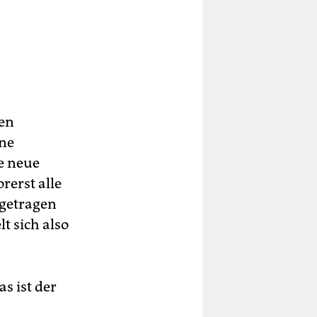
gen
ine
e neue
rerst alle
bgetragen
lt sich also
as ist der