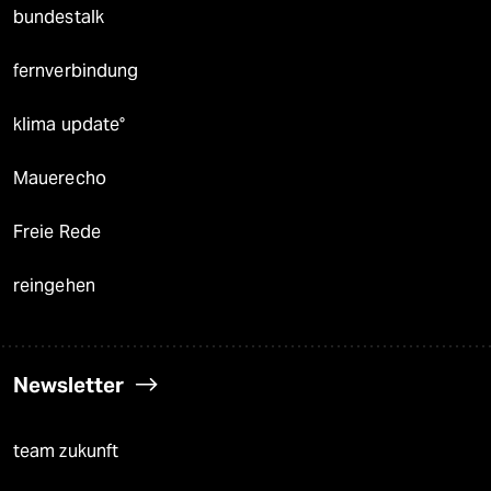
bundestalk
fernverbindung
klima update°
Mauerecho
Freie Rede
reingehen
Newsletter
team zukunft