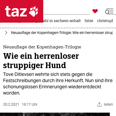

taz zahl ich
iran-krieg
landtagswahl in sachsen-anhalt
hitze
christophe

taz zahl ich
ch
Neuauflage der Kopenhagen-Trilogie: Wie ein herrenloser strup
taz zahl ich
themen
Neuauflage der Kopenhagen-Trilogie
Wie ein herrenloser
politik
struppiger Hund
öko
Tove Ditlevsen wehrte sich stets gegen die
Festschreibungen durch ihre Herkunft. Nun sind ihre
gesellschaft
schonungslosen Erinnerungen wiederentdeckt
worden.
kultur
sport
20.2.2021
16:17 Uhr
teilen