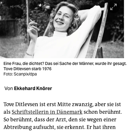
berlin
nord
wahrheit
verlag
verlag
veranstaltungen
Eine Frau, die dichtet? Das sei Sache der Männer, wurde ihr gesagt.
Tove Ditlevsen starb 1976
shop
Foto: Scanpix/dpa
fragen & hilfe
Von
Ekkehard Knörer
unterstützen
Tove Ditlevsen ist erst Mitte zwanzig, aber sie ist
abo
als
Schriftstellerin in Dänemark
schon berühmt.
So berühmt, dass der Arzt, den sie wegen einer
genossenschaft
Abtreibung aufsucht, sie erkennt. Er hat ihren