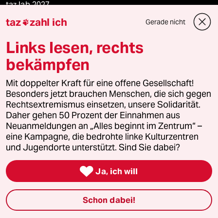
taz lab 2027
taz
zahl ich
Gerade nicht

Links lesen, rechts
Mehr taz Lesestoff
bekämpfen
taz Blogs
Mit doppelter Kraft für eine offene Gesellschaft!
Besonders jetzt brauchen Menschen, die sich gegen
taz FUTURZWEI
Rechtsextremismus einsetzen, unsere Solidarität.
Daher gehen 50 Prozent der Einnahmen aus
Neuanmeldungen an „Alles beginnt im Zentrum“ –
Le Monde diplomatique
eine Kampagne, die bedrohte linke Kulturzentren
und Jugendorte unterstützt. Sind Sie dabei?
taz Archiv

Ja, ich will
Mehr taz Angebote
Schon dabei!