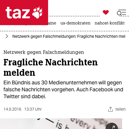

taz zahl ich
hitze
krieg in der ukraine
us-demokraten
nahost-konflikt

taz zahl ich
ta
Netzwerk gegen Falschmeldungen: Fragliche Nachrichten meld
taz zahl ich
themen
Netzwerk gegen Falschmeldungen
Fragliche Nachrichten
politik
melden
öko
Ein Bündnis aus 30 Medienunternehmen will gegen
falsche Nachrichten vorgehen. Auch Facebook und
gesellschaft
Twitter sind dabei.
kultur
14.9.2016
13:37 Uhr
teilen
sport