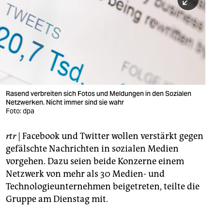
berlin
nord
wahrheit
verlag
verlag
Rasend verbreiten sich Fotos und Meldungen in den Sozialen
Netzwerken. Nicht immer sind sie wahr
veranstaltungen
Foto: dpa
shop
rtr
| Facebook und Twitter wollen verstärkt gegen
fragen & hilfe
gefälschte Nachrichten in sozialen Medien
unterstützen
vorgehen. Dazu seien beide Konzerne einem
Netzwerk von mehr als 30 Medien- und
abo
Technologieunternehmen beigetreten, teilte die
Gruppe am Dienstag mit.
genossenschaft