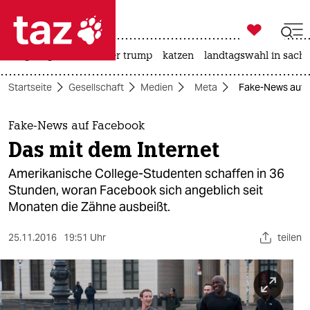

taz zahl ich
bergsteigen
usa unter trump
katzen
landtagswahl in sachs

taz zahl ich
Startseite
Gesellschaft
Medien
Meta
Fake-News auf F
taz zahl ich
themen
Fake-News auf Facebook
Das mit dem Internet
politik
Amerikanische College-Studenten schaffen in 36
öko
Stunden, woran Facebook sich angeblich seit
Monaten die Zähne ausbeißt.
gesellschaft
25.11.2016
19:51 Uhr
teilen
kultur
sport