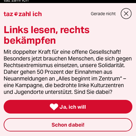
taz
zahl ich
Gerade nicht

recherchefonds ausland
Links lesen, rechts
panterstiftung
bekämpfen
panterpreis 2026
Mit doppelter Kraft für eine offene Gesellschaft!
Besonders jetzt brauchen Menschen, die sich gegen
Rechtsextremismus einsetzen, unsere Solidarität.
Podcast
Daher gehen 50 Prozent der Einnahmen aus
Neuanmeldungen an „Alles beginnt im Zentrum“ –
eine Kampagne, die bedrohte linke Kulturzentren
bundestalk
und Jugendorte unterstützt. Sind Sie dabei?

fernverbindung
Ja, ich will
klima update°
Schon dabei!
Mauerecho