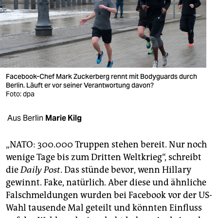
berlin
nord
wahrheit
verlag
Facebook-Chef Mark Zuckerberg rennt mit Bodyguards durch
verlag
Berlin. Läuft er vor seiner Verantwortung davon?
Foto: dpa
veranstaltungen
Aus Berlin
Marie Kilg
shop
fragen & hilfe
„NATO: 300.000 Truppen stehen bereit. Nur noch
wenige Tage bis zum Dritten Weltkrieg“, schreibt
unterstützen
die
Daily Post
. Das stünde bevor, wenn Hillary
abo
gewinnt. Fake, natürlich. Aber diese und ähnliche
Falschmeldungen wurden bei Facebook vor der US-
genossenschaft
Wahl tausende Mal geteilt und könnten Einfluss