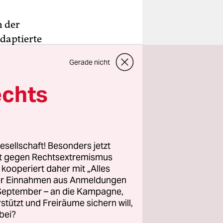
n der
adaptierte
„Rebecca“.
Gerade nicht
ufgriff,
st es bis
echts
orzutreten
.
esellschaft! Besonders jetzt
 scheint aus
rt gegen Rechtsextremismus
z kooperiert daher mit „Alles
 zu sein
.
ller Einnahmen aus Anmeldungen
o die
. September – an die Kampagne,
muss auch
rstützt und Freiräume sichern will,
u Regisseur
bei?