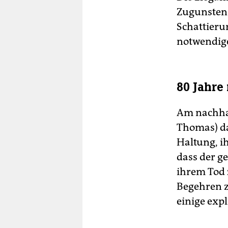
Zugunsten 
Schattieru
notwendige
80 Jahre
Am nachhal
Thomas) da
Haltung, ih
dass der ge
ihrem Tod 
Begehren z
einige expl