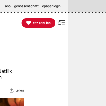
abo
genossenschaft
epaper login

taz zahl ich
taz zahl ich
etflix
n.
teilen