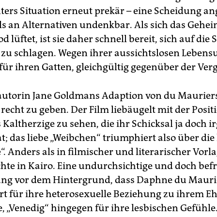
ters Situation erneut prekär – eine Scheidung an
s an Alternativen undenkbar. Als sich das Gehe
d lüftet, ist sie daher schnell bereit, sich auf die 
u schlagen. Wegen ihrer aussichtslosen Leben
 für ihren Gatten, gleichgültig gegenüber der Ver
utorin Jane ­Goldmans Adaption von du Maurie
 recht zu geben. Der Film liebäugelt mit der Posit
 Kaltherzige zu sehen, die ihr Schicksal ja doch 
t; das liebe „Weibchen“ triumphiert also über die
. Anders als in filmischer und literarischer Vorl
chte in Kairo. Eine undurchsichtige und doch bef
ng vor dem Hintergrund, dass Daphne du Maurie
rt für ihre heterosexuelle Beziehung zu ihrem 
, „Venedig“ hingegen für ihre lesbischen Gefühle