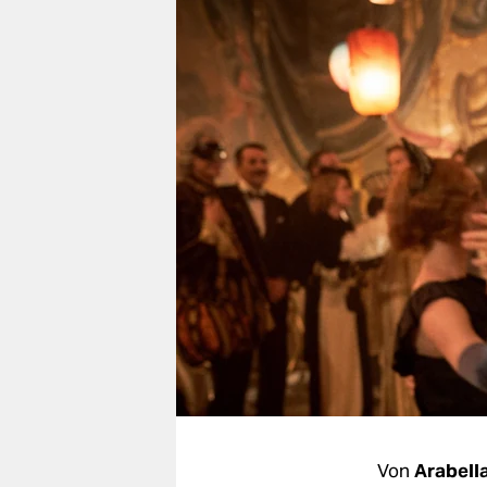
berlin
nord
wahrheit
verlag
verlag
veranstaltungen
shop
fragen & hilfe
unterstützen
abo
genossenschaft
Von
Arabell