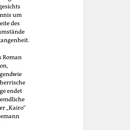
gesichts
imnis um
Seite des
sumstände
gangenheit.
rs Roman
ion,
irgendwie
 herrische
age endet
remdliche
r „Kairo“
Ehemann
.