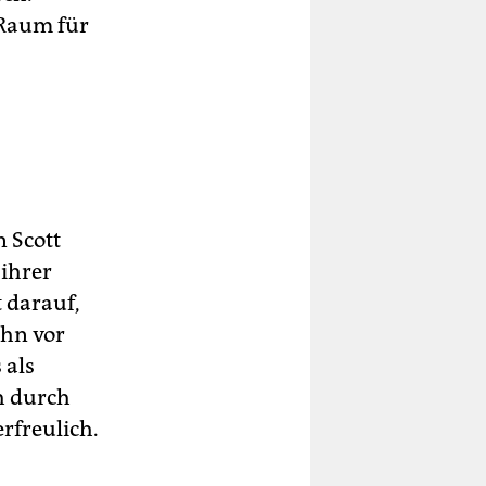
 Raum für
 Scott
ihrer
t darauf,
ihn vor
 als
h durch
rfreulich.