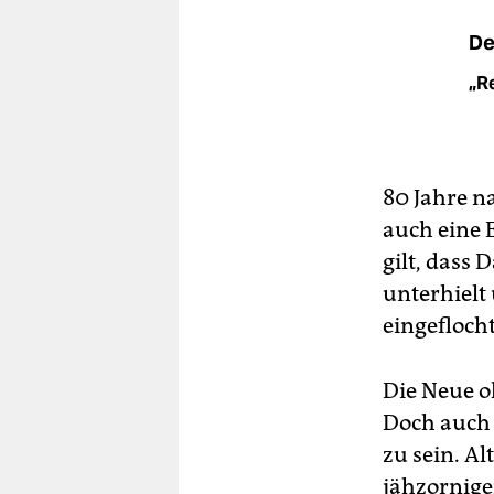
De
„R
80 Jahre n
auch eine 
gilt, dass
unterhielt
eingefloch
Die Neue o
Doch auch 
zu sein. Al
jähzornigen