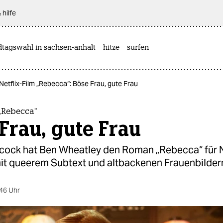
 hilfe
dtagswahl in sachsen-anhalt
hitze
surfen
Netflix-Film „Rebecca“: Böse Frau, gute Frau
 „Rebecca“
Frau, gute Frau
cock hat Ben Wheatley den Roman „Rebecca“ für N
mit queerem Subtext und altbackenen Frauenbilder
46 Uhr