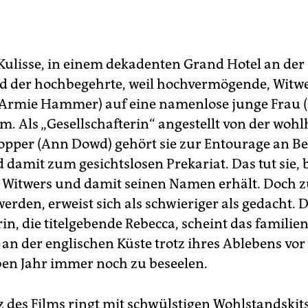
 Kulisse, in einem dekadenten Grand Hotel an der
rd der hochbegehrte, weil hochvermögende, Wit
(Armie Hammer) auf eine namenlose junge Frau (L
. Als „Gesellschafterin“ angestellt von der wo
pper (Ann Dowd) gehört sie zur Entourage an Be
 damit zum gesichtslosen Prekariat. Das tut sie, b
 Witwers und damit seinen Namen erhält. Doch z
erden, erweist sich als schwieriger als gedacht. D
in, die titelgebende Rebecca, scheint das familien
an der englischen Küste trotz ihres Ablebens vor
en Jahr immer noch zu beseelen.
z des Films ringt mit schwülstigen Wohlstandskit