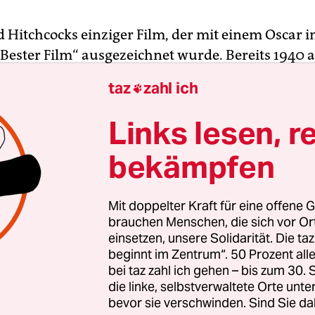
ed Hitchcocks einziger Film, der mit einem Oscar i
„Bester Film“ ausgezeichnet wurde. Bereits 1940 
du Mauriers zwei Jahre zuvor erschienen Roman 
taz
zahl ich

n lesbischen Subtext ihres bekanntesten Romans a
Schwarz-Weiß-Film Teil des queeren Kanons und i
Links lesen, r
bekämpfen
halb des LGBTQ-Kosmos schaffte es keine der
genden Adaptionen,
aus Hitchcocks Schatten herv
Mit doppelter Kraft für eine offene G
 noch eine Verfilmung? Bereits
etablierter Stoff
brauchen Menschen, die sich vor O
einsetzen, unsere Solidarität. Die ta
cht ein Garant für mehr Abon­nen­t*in­nen-Bindung
beginnt im Zentrum“. 50 Prozent a
 könnte zumindest in Großbritannien aufgehen, w
bei taz zahl ich gehen – bis zum 30
 wesentlich bekannter ist als hierzulande. Man 
die linke, selbstverwaltete Orte unte
isterung für „Rebecca“ mitbringen, um Zugang z
bevor sie verschwinden. Sind Sie da