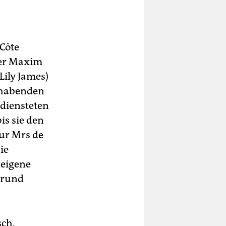
 Côte
wer Maxim
ily James)
hlhabenden
diensteten
is sie den
ur Mrs de
ie
­eigene
 rund
sch.