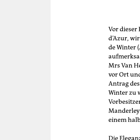
Vor dieser
d’Azur, wi
de Winter 
aufmerksam
Mrs Van Ho
vor Ort und
Antrag des
Winter zu w
Vorbesitzer
Manderley 
einem halb
Die Elegan