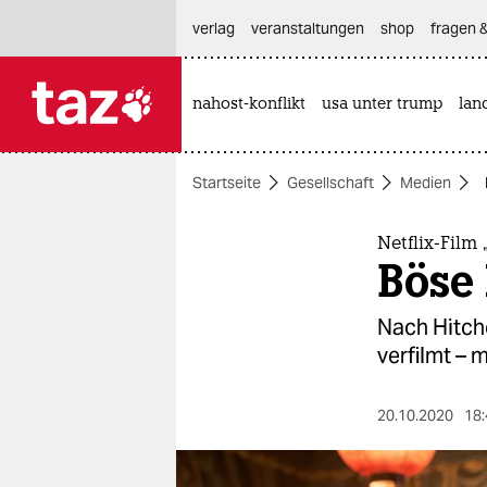
hautnavigation anspringen
hauptinhalt anspringen
footer anspringen
verlag
veranstaltungen
shop
fragen &
nahost-konflikt
usa unter trump
lan

taz zahl ich
taz zahl ich
Startseite
Gesellschaft
Medien
themen
politik
Netflix-Film
Böse 
öko
Nach Hitch
gesellschaft
verfilmt – 
kultur
20.10.2020
18:
sport