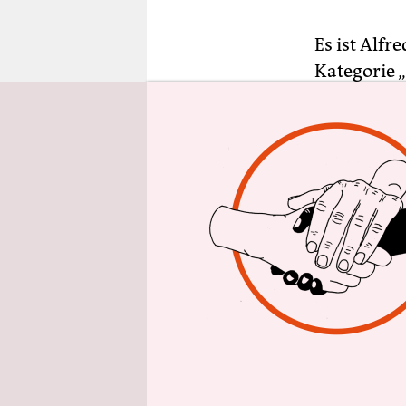
epaper login
Es ist Alfr
Kategorie 
er Daphne 
Weil er de
wurde der 
heute.
Auch außer
darauffol
Warum also
Netflix-Si
Die Taktik
Geschichte
keine Bege