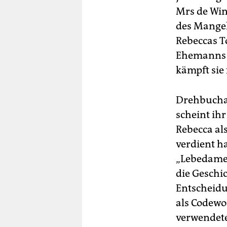
Mrs de Win
des Mangel
Rebeccas To
Ehemanns z
kämpft sie
Drehbucha
scheint ihr
Rebecca als
verdient ha
„Lebedame“
die Geschi
Entscheidu
als Codewo
verwendete