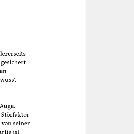
dererseits
 gesichert
uen
ewusst
 Auge.
 Störfaktor
h von seiner
rtig ist