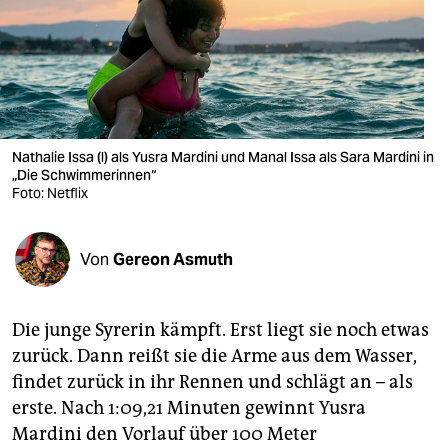
berlin
nord
wahrheit
verlag
Nathalie Issa (l) als Yusra Mardini und Manal Issa als Sara Mardini in
verlag
„Die Schwimmerinnen“
Foto: Netflix
veranstaltungen
shop
Von
Gereon Asmuth
fragen & hilfe
Die junge Syrerin kämpft. Erst liegt sie noch etwas
unterstützen
zurück. Dann reißt sie die Arme aus dem Wasser,
abo
findet zurück in ihr Rennen und schlägt an – als
erste. Nach 1:09,21 Minuten gewinnt Yusra
genossenschaft
Mardini den Vorlauf über 100 Meter