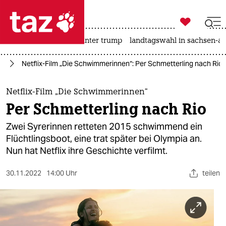

taz zahl ich
nahost-konflikt
usa unter trump
landtagswahl in sachsen-an

taz zahl ich
24
Netflix-Film „Die Schwimmerinnen“: Per Schmetterling nach Rio
taz zahl ich
themen
Netflix-Film „Die Schwimmerinnen“
Per Schmetterling nach Rio
politik
Zwei Sy­re­rin­nen retteten 2015 schwimmend ein
öko
Flüchtlingsboot, eine trat später bei Olympia an.
Nun hat Netflix ihre Geschichte verfilmt.
gesellschaft
30.11.2022
14:00 Uhr
teilen
kultur
sport