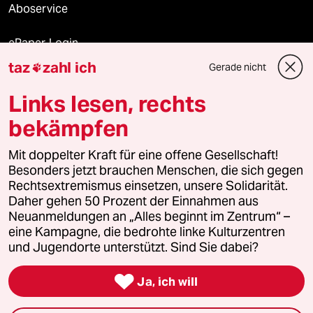
Aboservice
ePaper Login
taz
zahl ich
Gerade nicht

Downloads für Abonnierende
Links lesen, rechts
bekämpfen
© 2026 taz Verlags und Vertriebs GmbH
Mit doppelter Kraft für eine offene Gesellschaft!
Alle Rechte vorbehalten. Bei rechtlichen Fragen oder für Genehmigungen
wenden Sie sich bitte an
lizenzen@taz.de
Besonders jetzt brauchen Menschen, die sich gegen
Rechtsextremismus einsetzen, unsere Solidarität.
Daher gehen 50 Prozent der Einnahmen aus
Feedback
Redaktionsstatut
Kommune-Richtlinien
KI-
Neuanmeldungen an „Alles beginnt im Zentrum“ –
eine Kampagne, die bedrohte linke Kulturzentren
Leitlinie
Informant
Datenschutz
Impressum
AGB
und Jugendorte unterstützt. Sind Sie dabei?
Seitenwende
Einwilligungen widerrufen (Ads)

Ja, ich will