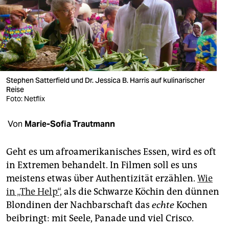
berlin
nord
wahrheit
verlag
Stephen Satterfield und Dr. Jessica B. Harris auf kulinarischer
verlag
Reise
Foto: Netflix
veranstaltungen
Von
Marie-Sofia Trautmann
shop
fragen & hilfe
Geht es um afroamerikanisches Essen, wird es oft
in Extremen behandelt. In Filmen soll es uns
unterstützen
meistens etwas über Authentizität erzählen.
Wie
abo
in „The Help“,
als die Schwarze Köchin den dünnen
Blondinen der Nachbarschaft das
echte
Kochen
genossenschaft
beibringt: mit Seele, Panade und viel Crisco.