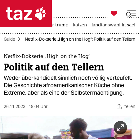

taz zahl ich
bergsteigen
usa unter trump
katzen
landtagswahl in sachs

taz zahl ich
en-Guide
Netflix-Dokserie „High on the Hog“: Politik auf den Tellern
taz zahl ich
themen
Netflix-Dokserie „High on the Hog“
Politik auf den Tellern
politik
Weder überkandidelt sinnlich noch völlig verteufelt.
öko
Die Geschichte afroamerikanischer Küche ohne
Extreme, aber als eine der Selbstermächtigung.
gesellschaft
26.11.2023
19:04 Uhr
teilen
kultur
sport