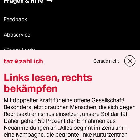
Fragen & Hilfe
Feedback
Aboservice
ePaper Login
taz
zahl ich
Gerade nicht

Downloads für Abonnierende
Links lesen, rechts
bekämpfen
© 2026 taz Verlags und Vertriebs GmbH
Alle Rechte vorbehalten. Bei rechtlichen Fragen oder für Genehmigungen
Mit doppelter Kraft für eine offene Gesellschaft!
wenden Sie sich bitte an
lizenzen@taz.de
Besonders jetzt brauchen Menschen, die sich gegen
Rechtsextremismus einsetzen, unsere Solidarität.
Daher gehen 50 Prozent der Einnahmen aus
Feedback
Redaktionsstatut
Kommune-Richtlinien
KI-
Neuanmeldungen an „Alles beginnt im Zentrum“ –
eine Kampagne, die bedrohte linke Kulturzentren
Leitlinie
Informant
Datenschutz
Impressum
AGB