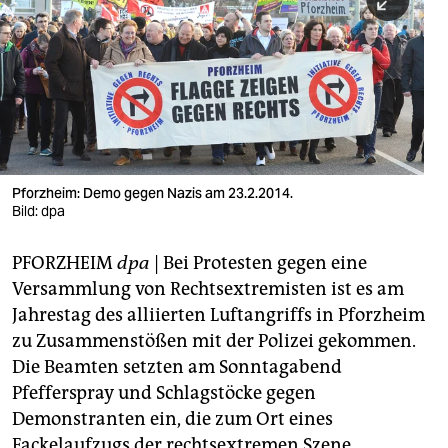
berlin
nord
wahrheit
verlag
verlag
Pforzheim: Demo gegen Nazis am 23.2.2014.
Bild: dpa
veranstaltungen
shop
PFORZHEIM
dpa
| Bei Protesten gegen eine
Versammlung von Rechtsextremisten ist es am
fragen & hilfe
Jahrestag des alliierten Luftangriffs in Pforzheim
unterstützen
zu Zusammenstößen mit der Polizei gekommen.
Die Beamten setzten am Sonntagabend
abo
Pfefferspray und Schlagstöcke gegen
genossenschaft
Demonstranten ein, die zum Ort eines
Fackelaufzugs der rechtsextremen Szene