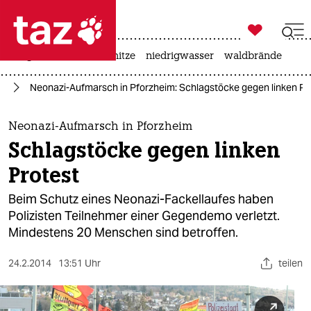

taz zahl ich
krieg in der ukraine
hitze
niedrigwasser
waldbrände

taz zahl ich
fa
Neonazi-Aufmarsch in Pforzheim: Schlagstöcke gegen linken Pr
taz zahl ich
themen
Neonazi-Aufmarsch in Pforzheim
Schlagstöcke gegen linken
politik
Protest
öko
Beim Schutz eines Neonazi-Fackellaufes haben
Polizisten Teilnehmer einer Gegendemo verletzt.
gesellschaft
Mindestens 20 Menschen sind betroffen.
kultur
24.2.2014
13:51 Uhr
teilen
sport