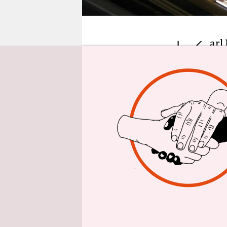
epaper login
K
arl
öst
Ska
Regierung
Generalsek
Mit interna
Nehammer e
besuchte, 
Gespräch sc
Nehammers 
selbst stam