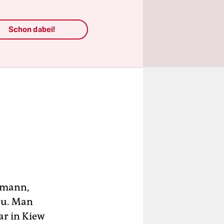
Schon dabei!
ekmann,
au. Man
ar in Kiew