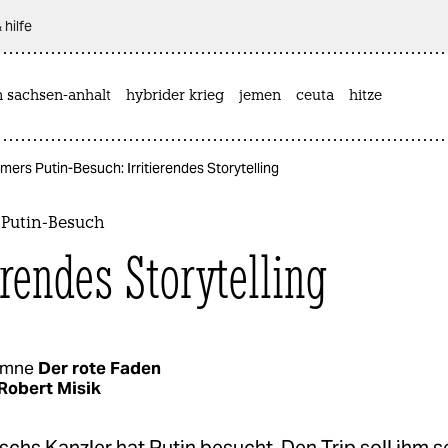
 hilfe
n sachsen-anhalt
hybrider krieg
jemen
ceuta
hitze
rs Putin-Besuch: Irritierendes Storytelling
Putin-Besuch
erendes Storytelling
umne
Der rote Faden
Robert Misik