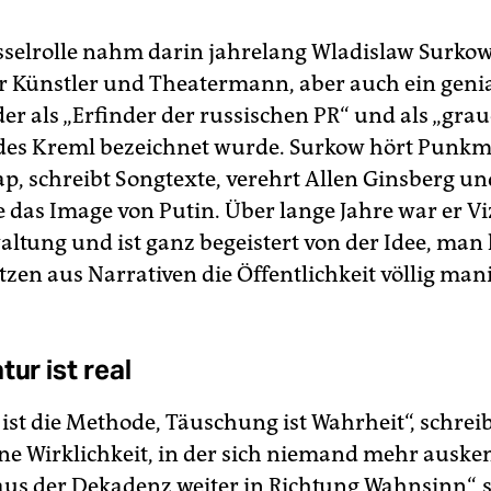
sselrolle nahm darin jahrelang Wladislaw Surkow 
r Künstler und Theatermann, aber auch ein geni
der als „Erfinder der russischen PR“ und als „grau
des Kreml bezeichnet wurde. Surkow hört Punk
p, schreibt Songtexte, verehrt Allen Ginsberg un
e das Image von Putin. Über lange Jahre war er Vi
ltung und ist ganz begeistert von der Idee, man
zen aus Narrativen die Öffentlichkeit völlig man
tur ist real
ist die Methode, Täuschung ist Wahrheit“, schreibt
ine Wirklichkeit, in der sich niemand mehr ausken
aus der Dekadenz weiter in Richtung Wahnsinn“, s