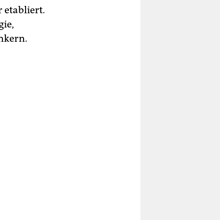
etabliert.
gie,
nkern.