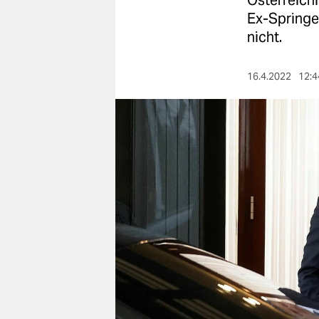
Österreichi
berlin
Ex-Springe
nord
nicht.
wahrheit
16.4.2022
12:4
verlag
verlag
veranstaltungen
shop
fragen & hilfe
unterstützen
abo
genossenschaft