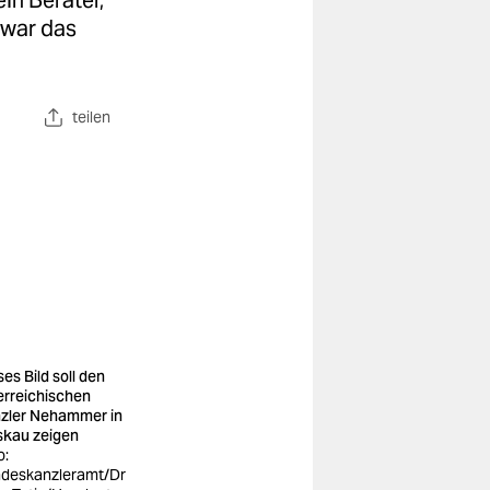
in Berater,
 war das
teilen
es Bild soll den
erreichischen
zler Nehammer in
kau zeigen
o:
deskanzleramt/Dr