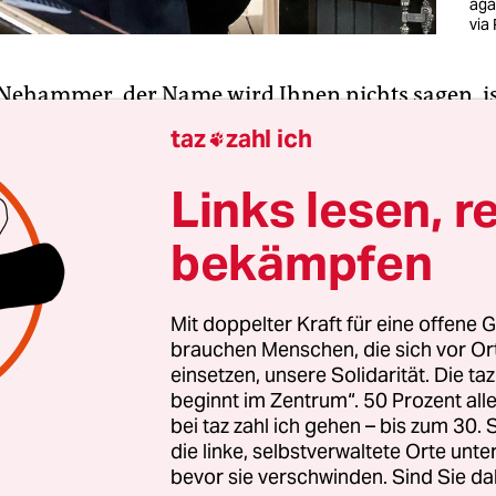
aga
via
 Nehammer, der Name wird Ihnen nichts sagen, i
erreichischer Bundeskanzler. Nach dem Abgang 
taz
zahl ich

ndalnudel Sebastian Kurz
verbraucht das Land j
schef nach dem anderen. Vorher war Nehammer
Links lesen, r
retär, dann Innenminister.
bekämpfen
tionaler Politik hat er noch nie zu tun gehabt. Jet
ine Idee: Nachdem er Wolodimir Selenski in Ki
Mit doppelter Kraft für eine offene G
brauchen Menschen, die sich vor O
fuhr er überraschend zu Wladimir Putin nach Mo
einsetzen, unsere Solidarität. Die ta
heint eher schroff gewesen zu sein. Freilich: Ob d
beginnt im Zentrum“. 50 Prozent a
„Hoppla, jetzt komm ich“-Diplomatie tatsächli
bei taz zahl ich gehen – bis zum 30
mte, ist nicht sicher.
die linke, selbstverwaltete Orte unte
bevor sie verschwinden. Sind Sie da