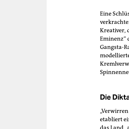
Eine Schlü
verkrachte
Kreativer, 
Eminenz“ 
Gangsta-Ra
modelliert
Kremlverwa
Spinnennet
Die Dikta
„Verwirren 
etabliert e
das Land „