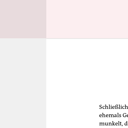
Schließlic
ehemals G
munkelt, d