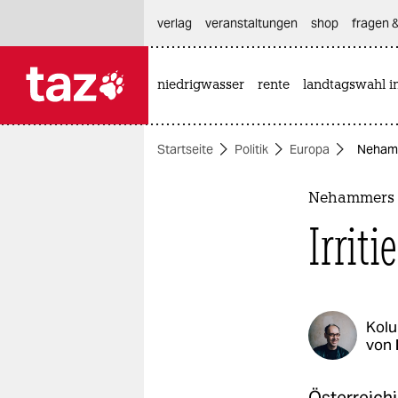
hautnavigation anspringen
hauptinhalt anspringen
footer anspringen
verlag
veranstaltungen
shop
fragen &
niedrigwasser
rente
landtagswahl i

taz zahl ich
taz zahl ich
Startseite
Politik
Europa
Nehamme
themen
politik
Nehammers 
Irriti
öko
gesellschaft
kultur
Kol
von
sport