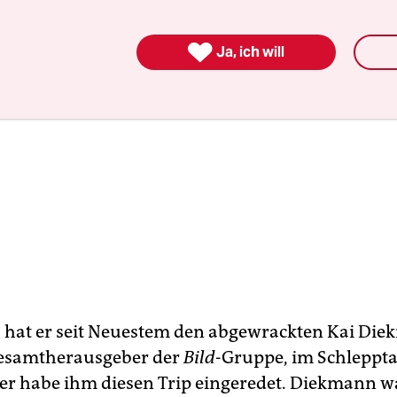

Ja, ich will
h hat er seit Neuestem den abgewrackten Kai Di
esamtherausgeber der
Bild
-Gruppe, im Schleppt
er habe ihm diesen Trip eingeredet. Diekmann w