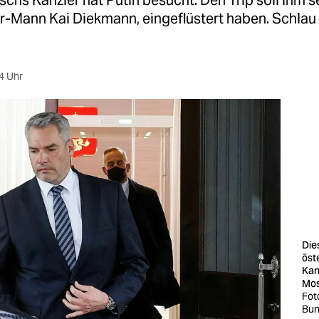
schs Kanzler hat Putin besucht. Den Trip soll ihm se
r-Mann Kai Diekmann, eingeflüstert haben. Schlau
4 Uhr
Dies
öst
Kan
Mos
Fot
Bun