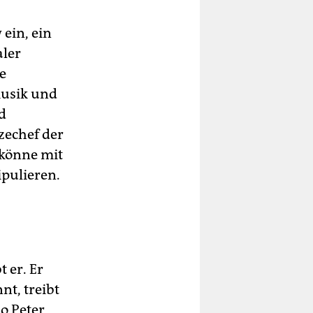
ein, ein
aler
e
musik und
d
zechef der
 könne mit
ipulieren.
 er. Er
nt, treibt
o Peter