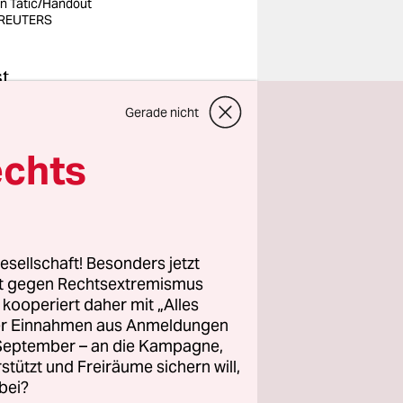
n Tatic/Handout
 REUTERS
st
der
Gerade nicht
a einen
 ÖVP-
echts
zt hatte
ew
esellschaft! Besonders jetzt
rt gegen Rechtsextremismus
skau. Das
z kooperiert daher mit „Alles
ie Idee zu
ller Einnahmen aus Anmeldungen
ch von ihm
. September – an die Kampagne,
rstützt und Freiräume sichern will,
bei?