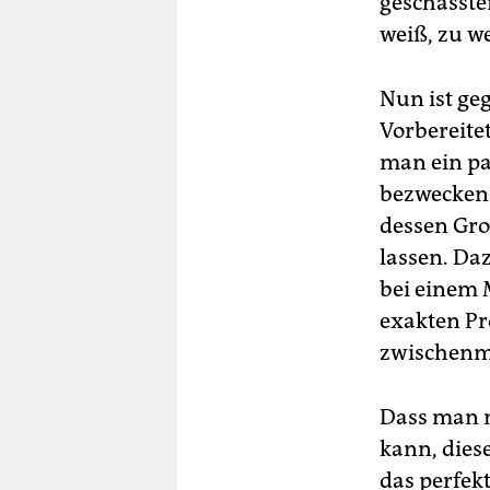
geschasste
weiß, zu w
Nun ist ge
Vorbereitet
man ein pa
bezwecken 
dessen Gro
lassen. Da
bei einem 
exakten Pro
zwischenm
Dass man m
kann, dies
das perfek