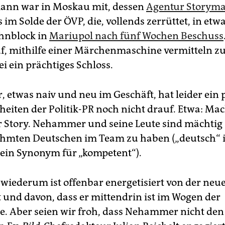
ann war in Moskau mit, dessen
Agentur ­Storym
im Solde der ÖVP, die, vollends zerrüttet, in etwa
hnblock in
Mariupol nach fünf Wochen Beschuss
, mithilfe einer Märchen­maschine vermitteln z
sei ein prächtiges Schloss.
etwas naiv und neu im Geschäft, hat leider ein 
eiten der Politik-PR noch nicht drauf. Etwa: Mac
r Story. Nehammer und seine Leute sind mächtig s
hmten Deutschen im Team zu haben („deutsch“ i
 ein Synonym für „kompetent“).
iederum ist offenbar energetisiert von der neu
t und davon, dass er mittendrin ist im Wogen der
ie. Aber seien wir froh, dass Nehammer nicht den