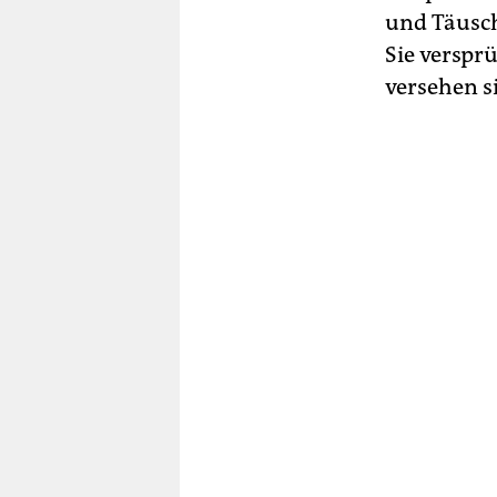
und Täusch
Sie verspr
versehen s