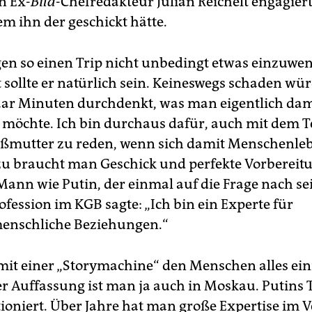
n Ex-
Bild
-Chefredakteur Julian Reichelt engagiert
em ihn der geschickt hätte.
gen so einen Trip nicht unbedingt etwas einzuwe
 sollte er natürlich sein. Keineswegs schaden wür
ar Minuten durchdenkt, was man eigentlich dam
möchte. Ich bin durchaus dafür, auch mit dem T
ßmutter zu reden, wenn sich damit Menschenleb
zu braucht man Geschick und perfekte Vorbereit
Mann wie Putin, der einmal auf die Frage nach se
fession im KGB sagte: „Ich bin ein Experte für
enschliche Beziehungen.“
it einer „Storymachine“ den Menschen alles ei
er Auffassung ist man ja auch in Moskau. Putins 
tioniert. Über Jahre hat man große Expertise im 