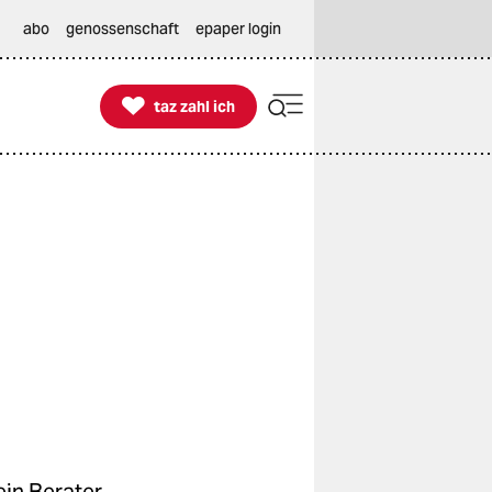
abo
genossenschaft
epaper login

taz zahl ich
taz zahl ich