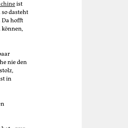
achine
ist
 so dasteht
. Da hofft
u können,
paar
he nie den
tolz,
st in
en