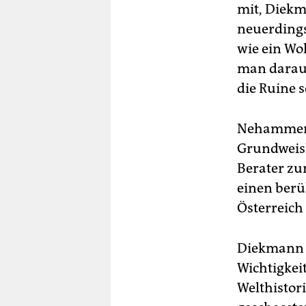
mit, Diekm
neuerdings 
wie ein Wo
man darauf
die ­Ruine 
Nehammer, 
Grundweish
Berater zu
einen berü
Österreich
Diekmann w
Wichtigkei
Welthistor