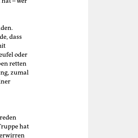
 hat – wer
nden.
de, dass
it
eufel oder
en retten
ung, zumal
iner
nreden
Truppe hat
Verwirren