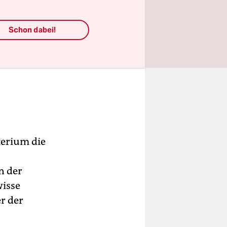
Schon dabei!
terium die
n der
wisse
r der