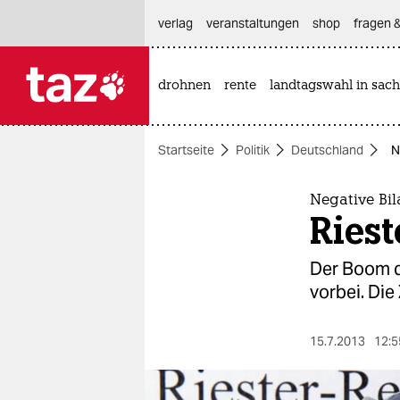
hautnavigation anspringen
hauptinhalt anspringen
footer anspringen
verlag
veranstaltungen
shop
fragen &
drohnen
rente
landtagswahl in sach

taz zahl ich
taz zahl ich
Startseite
Politik
Deutschland
N
themen
politik
Negative Bil
Ries
öko
Der Boom de
gesellschaft
vorbei. Die
kultur
15.7.2013
12:5
sport