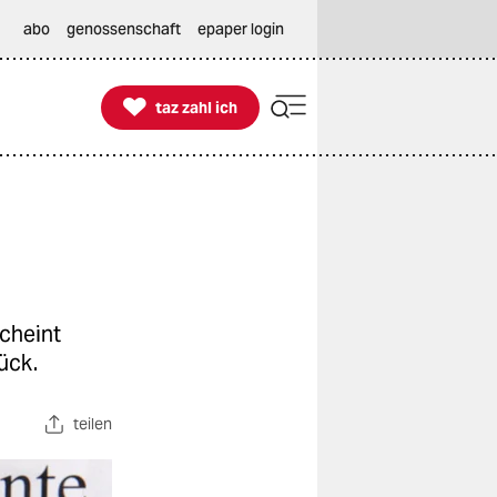
abo
genossenschaft
epaper login

taz zahl ich
taz zahl ich
scheint
ück.
teilen