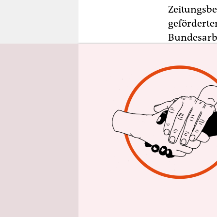
epaper login
Zeitungsber
geförderte
Bundesarbe
Millionen 
Zeitung
in 
als noch E
Bei den Ve
den staatl
weniger. N
Verträge 