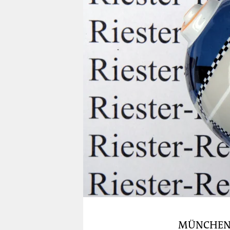
berlin
nord
wahrheit
verlag
verlag
veranstaltungen
shop
fragen & hilfe
unterstützen
abo
genossenschaft
MÜNCHE