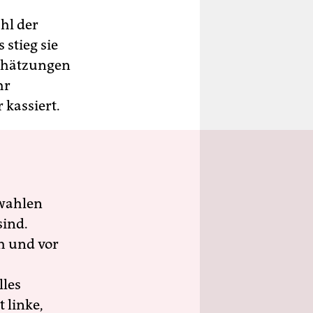
ahl der
stieg sie
Schätzungen
hr
 kassiert.
wahlen
sind.
h und vor
lles
 linke,