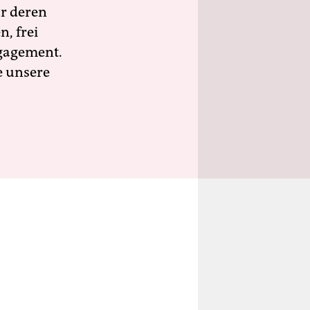
ür deren
n, frei
ngagement.
e unsere