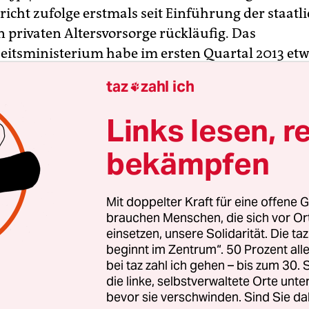
icht zufolge erstmals seit Einführung der staatl
n privaten Altersvorsorge rückläufig. Das
itsministerium habe im ersten Quartal 2013 etw
bestehende Verträge verzeichnet, berichtete die
S
taz
zahl ich

ihrer Montagsausgabe. Das seien insgesamt 27.0
nde 2012.
Links lesen, r
bekämpfen
rsicherungen belaufe sich das Minus auf 31.000 Po
ich geförderten Fondssparplänen seien es 36.000 
ur die Anzahl der Banksparpläne und der Wohn-R
Mit doppelter Kraft für eine offene G
für Immobiliensparer habe zusammen um 40.000 
brauchen Menschen, die sich vor O
einsetzen, unsere Solidarität. Die ta
beginnt im Zentrum“. 50 Prozent a
bei taz zahl ich gehen – bis zum 30
die linke, selbstverwaltete Orte unte
bevor sie verschwinden. Sind Sie da