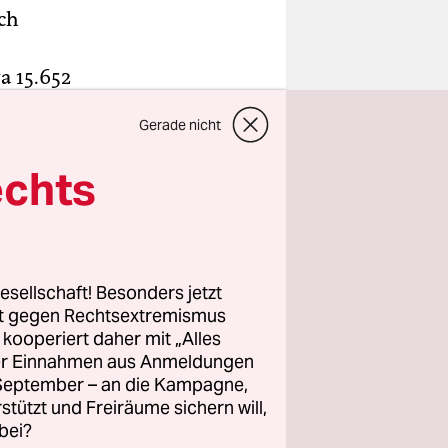
ich
a 15.652
üddeutsche
Gerade nicht
00 weniger
echts
licen, bei
Verträge
iester-
esellschaft! Besonders jetzt
zugelegt.
rt gegen Rechtsextremismus
z kooperiert daher mit „Alles
ller Einnahmen aus Anmeldungen
. September – an die Kampagne,
rstützt und Freiräume sichern will,
bei?