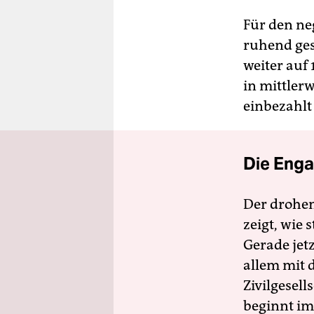
Für den neg
ruhend ges
weiter auf
in mittlerw
einbezahlt
Die Enga
Der drohe
zeigt, wie
Gerade jet
allem mit d
Zivilgesell
beginnt im