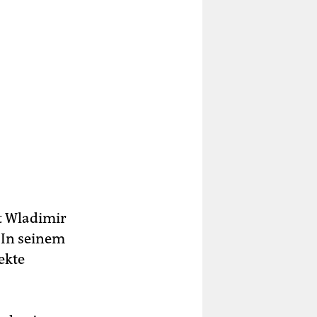
t Wladimir
 In seinem
ekte