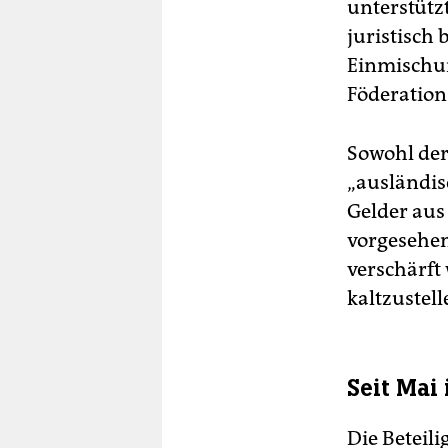
unterstütz
juristisch 
Einmischun
Föderation
Sowohl der
„ausländis
Gelder aus
vorgesehen
verschärft 
kaltzustell
Seit Mai
Die Beteil