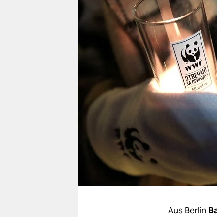
berlin
nord
wahrheit
verlag
verlag
veranstaltungen
shop
fragen & hilfe
unterstützen
abo
genossenschaft
Aus Berlin
Ba