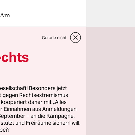
: Am
le in der
Gerade nicht
n und die
echts
ssischen
u einer
ß es, der
esellschaft! Besonders jetzt
ohung für
rt gegen Rechtsextremismus
z kooperiert daher mit „Alles
llen“.
ller Einnahmen aus Anmeldungen
. September – an die Kampagne,
rstützt und Freiräume sichern will,
bei?