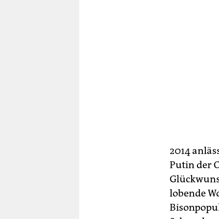
2014 anläs
Putin der 
Glückwunsc
lobende Wo
Bisonpopul