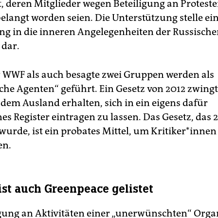
t, deren Mitglieder wegen Beteiligung an Protest
belangt worden seien. Die Unterstützung stelle ei
g in die inneren Angelegenheiten der Russisch
 dar.
 WWF als auch besagte zwei Gruppen werden als
che Agenten“ geführt. Ein Gesetz von 2012 zwingt
 dem Ausland erhalten, sich in ein eigens dafür
es Register eintragen zu lassen. Das Gesetz, das 
wurde, ist ein probates Mittel, um Kri­ti­ke­r*in­nen
en.
 ist auch Greenpeace gelistet
igung an Aktivitäten einer „unerwünschten“ Organ