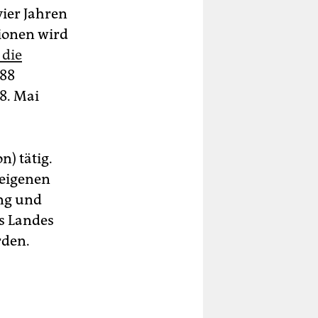
vier Jahren
ionen wird
 die
 88
18. Mai
) tätig.
 eigenen
ung und
s Landes
rden.