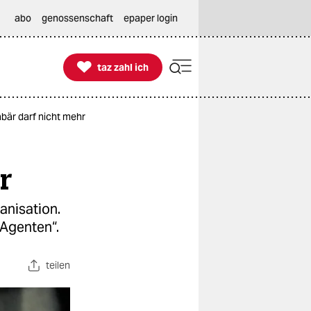
abo
genossenschaft
epaper login

taz zahl ich
taz zahl ich
bär darf nicht mehr
r
anisation.
 Agenten“.
teilen