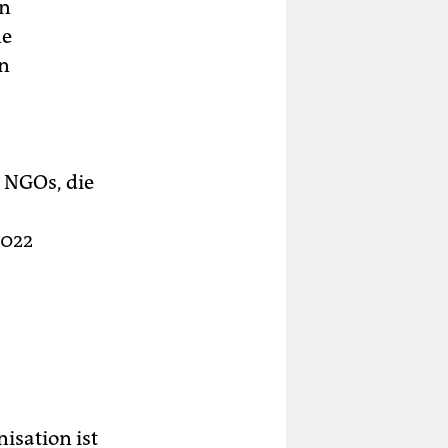
en
ne
en
 NGOs, die
2022
isation ist