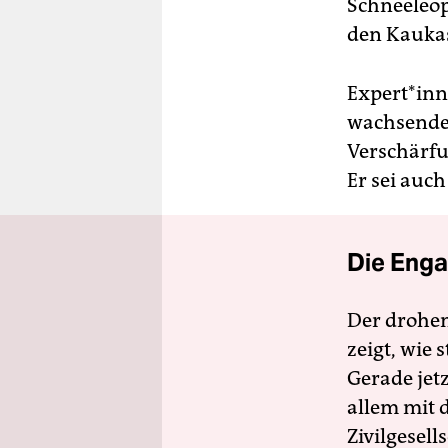
Schneeleop
den Kauka
Expert*inne
wachsenden 
Verschärf
Er sei auch
Die Enga
Der drohe
zeigt, wie
Gerade jet
allem mit d
Zivilgesell