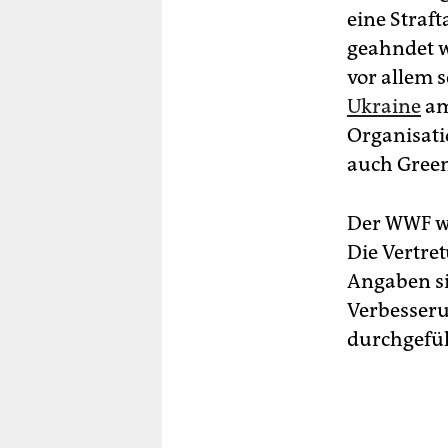
eine Straf
geahndet w
vor allem 
Ukraine
am
Organisatio
auch Gree
Der WWF wa
Die Vertre
Angaben si
Verbesseru
durchgefüh