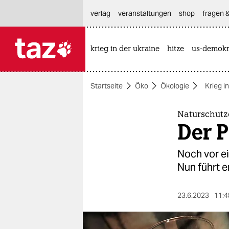
hautnavigation anspringen
hauptinhalt anspringen
footer anspringen
verlag
veranstaltungen
shop
fragen &
krieg in der ukraine
hitze
us-demokr

taz zahl ich
taz zahl ich
Startseite
Öko
Ökologie
Krieg i
themen
politik
Naturschutz
Der 
öko
Noch vor ei
gesellschaft
Nun führt e
kultur
23.6.2023
11:4
sport