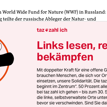
n World Wide Fund for Nature (WWF) in Russland
 teilte der russische Ableger der Natur- und
tzorganisation mit, alle Beziehungen zur Zentra
taz
zahl ich

brechen zu wollen. Das Logo mit dem Pandabäre
 WWF würden nicht mehr verwendet.
Links lesen, r
bekämpfen
t vorausgegangen war eine Entscheidung der ru
atsanwaltschaft vom Vortag. Sie hatte den WWF z
hten“ Organisation erklärt. Zur Begründung hie
Mit doppelter Kraft für eine offene G
„als Fassade für Projekte benutzt, die eine Bedr
brauchen Menschen, die sich vor O
einsetzen, unsere Solidarität. Die ta
eit des Landes im wirtschaftlichen Bereich darste
beginnt im Zentrum“. 50 Prozent a
bei taz zahl ich gehen – bis zum 30
die linke, selbstverwaltete Orte unte
bevor sie verschwinden. Sind Sie da