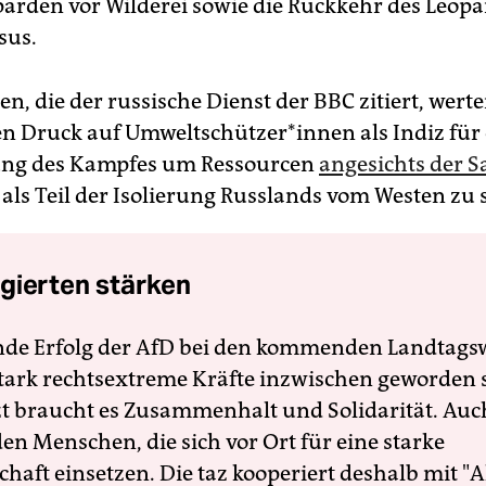
arden vor Wilderei sowie die Rückkehr des Leopa
sus.
n, die der russische Dienst der BBC zitiert, wert
Druck auf Um­welt­schüt­zer*­in­nen als Indiz für
ung des Kampfes um Ressourcen
angesichts der 
 als Teil der Isolierung Russlands vom Westen zu 
gierten stärken
nde Erfolg der AfD bei den kommenden Landtags
 stark rechtsextreme Kräfte inzwischen geworden 
zt braucht es Zusammenhalt und Solidarität. Auc
en Menschen, die sich vor Ort für eine starke
schaft einsetzen. Die taz kooperiert deshalb mit "A