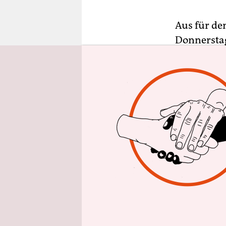
epaper login
Aus für de
Donnerstag
Umweltschu
Schweiz ab
Abkürzung
Dem Schrit
Generalsta
„unerwünsc
WWF werde 
die Sicherh