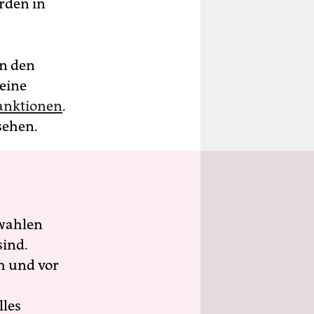
rden in
en den
 eine
Sanktionen
.
sehen.
wahlen
sind.
h und vor
lles