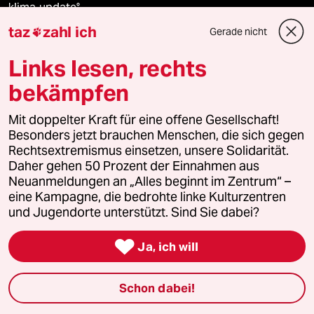
klima update°
taz
zahl ich
Gerade nicht

Mauerecho
Links lesen, rechts
Freie Rede
bekämpfen
reingehen
Mit doppelter Kraft für eine offene Gesellschaft!
Besonders jetzt brauchen Menschen, die sich gegen
Rechtsextremismus einsetzen, unsere Solidarität.
Daher gehen 50 Prozent der Einnahmen aus
Newsletter
Neuanmeldungen an „Alles beginnt im Zentrum“ –
eine Kampagne, die bedrohte linke Kulturzentren
und Jugendorte unterstützt. Sind Sie dabei?
team zukunft

Ja, ich will
taz frisch
taz zahl ich
Schon dabei!