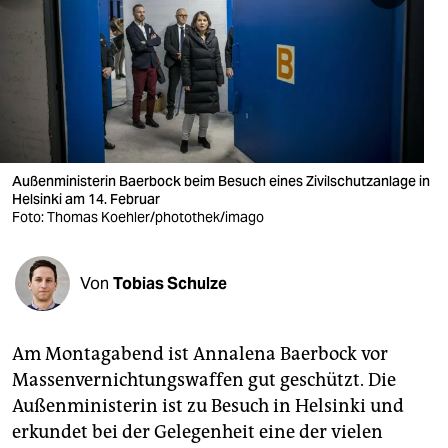
berlin
nord
wahrheit
verlag
verlag
Außenministerin Baerbock beim Besuch eines Zivilschutzanlage in
Helsinki am 14. Februar
veranstaltungen
Foto: Thomas Koehler/photothek/imago
shop
Von
Tobias Schulze
fragen & hilfe
unterstützen
Am Montagabend ist Annalena Baerbock vor
abo
Massenvernichtungswaffen gut geschützt. Die
Außenministerin ist zu Besuch in Helsinki und
genossenschaft
erkundet bei der Gelegenheit eine der vielen