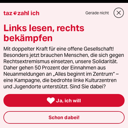
Newsletter
taz
zahl ich
Gerade nicht

Links lesen, rechts
team zukunft
bekämpfen
taz frisch
Mit doppelter Kraft für eine offene Gesellschaft!
taz zahl ich
Besonders jetzt brauchen Menschen, die sich gegen
Rechtsextremismus einsetzen, unsere Solidarität.
taz lab Infobrief
Daher gehen 50 Prozent der Einnahmen aus
Neuanmeldungen an „Alles beginnt im Zentrum“ –
eine Kampagne, die bedrohte linke Kulturzentren
und Jugendorte unterstützt. Sind Sie dabei?
Veranstaltungen

Ja, ich will
Demnächst
Schon dabei!
Vor Ort