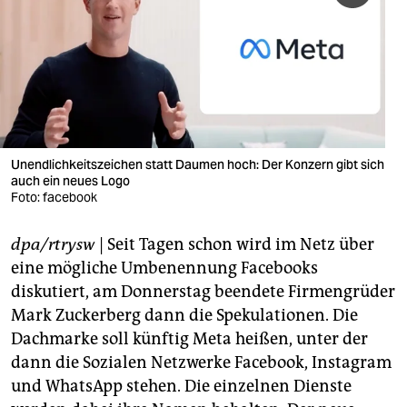
berlin
nord
wahrheit
verlag
verlag
Unendlichkeitszeichen statt Daumen hoch: Der Konzern gibt sich
auch ein neues Logo
veranstaltungen
Foto: facebook
shop
dpa/rtrysw
| Seit Tagen schon wird im Netz über
fragen & hilfe
eine mögliche Umbenennung Facebooks
diskutiert, am Donnerstag beendete Firmengrüder
unterstützen
Mark Zuckerberg dann die Spekulationen. Die
Dachmarke soll künftig Meta heißen, unter der
abo
dann die Sozialen Netzwerke Facebook, Instagram
genossenschaft
und WhatsApp stehen. Die einzelnen Dienste