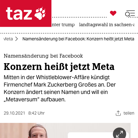

taz zahl ich
nahost-konflikt
usa unter trump
landtagswahl in sachsen-an

taz zahl ich
Meta
Namensänderung bei Facebook: Konzern heißt jetzt Meta
taz zahl ich
themen
Namensänderung bei Facebook
Konzern heißt jetzt Meta
politik
Mitten in der Whistleblower-Affäre kündigt
öko
Firmenchef Mark Zuckerberg Großes an. Der
Konzern ändert seinen Namen und will ein
gesellschaft
„Metaversum“ aufbauen.
kultur
29.10.2021
8:42 Uhr
teilen
sport