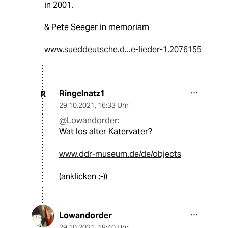
in 2001.
& Pete Seeger in memoriam
www.sueddeutsche.d...e-lieder-1.2076155
Ringelnatz1
R
29.10.2021
,
16:33 Uhr
@Lowandorder:
Wat los alter Katervater?
www.ddr-museum.de/de/objects
(anklicken ;-))
Lowandorder
29.10.2021
,
18:40 Uhr