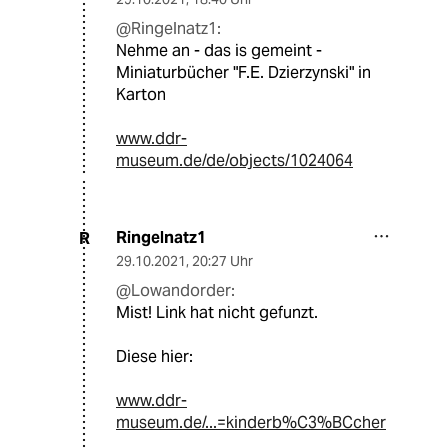
@Ringelnatz1:
Nehme an - das is gemeint -
Miniaturbücher "F.E. Dzierzynski" in
Karton
www.ddr-
museum.de/de/objects/1024064
Ringelnatz1
R
29.10.2021
,
20:27 Uhr
@Lowandorder:
Mist! Link hat nicht gefunzt.
Diese hier:
www.ddr-
museum.de/...=kinderb%C3%BCcher