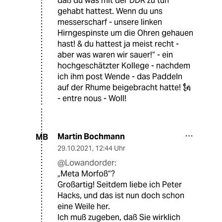
daß du was mit der DDR zu tun
gehabt hattest. Wenn du uns
messerscharf - unsere linken
Hirngespinste um die Ohren gehauen
hast! & du hattest ja meist recht -
aber was waren wir sauer!“ - ein
hochgeschätzter Kollege - nachdem
ich ihm post Wende - das Paddeln
auf der Rhume beigebracht hatte! 🗽
- entre nous - Woll!
Martin Bochmann
MB
29.10.2021
,
12:44 Uhr
@Lowandorder:
„Meta Morfoß“?
Großartig! Seitdem liebe ich Peter
Hacks, und das ist nun doch schon
eine Weile her.
Ich muß zugeben, daß Sie wirklich