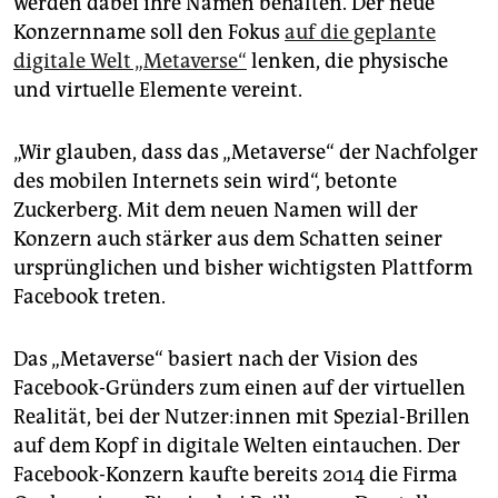
werden dabei ihre Namen behalten. Der neue
epaper login
Konzernname soll den Fokus
auf die geplante
digitale Welt „Metaverse“
lenken, die physische
und virtuelle Elemente vereint.
„Wir glauben, dass das „Metaverse“ der Nachfolger
des mobilen Internets sein wird“, betonte
Zuckerberg. Mit dem neuen Namen will der
Konzern auch stärker aus dem Schatten seiner
ursprünglichen und bisher wichtigsten Plattform
Facebook treten.
Das „Metaverse“ basiert nach der Vision des
Facebook-Gründers zum einen auf der virtuellen
Realität, bei der Nut­ze­r:in­nen mit Spezial-Brillen
auf dem Kopf in digitale Welten eintauchen. Der
Facebook-Konzern kaufte bereits 2014 die Firma