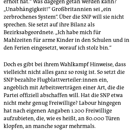
erholt hat.“ Was dagegen getan werden kann?
„Unabhängigkeit!“ Großbritannien sei „ein
zerbrochenes System“. Über die SNP will sie nicht
sprechen. Sie setzt auf ihre Bilanz als
Bezirksabgeordnete. „Ich habe mich für
Mahlzeiten für arme Kinder in den Schulen und in
den Ferien eingesetzt, worauf ich stolz bin.“
Doch es gibt bei ihrem Wahlkampf Hinweise, dass
vielleicht nicht alles ganz so rosig ist. So setzt die
SNP bezahlte Flug­blatt­ver­tei­le­r:in­nen ein,
angeblich mit Arbeitsverträgen einer Art, die die
Partei offiziell abschaffen will. Hat die SNP etwa
nicht mehr genug Freiwillige? Labour hingegen
hat nach eigenen Angaben 1.200 Freiwillige
aufzubieten, die, wie es heißt, an 80.000 Türen
klopfen, an manche sogar mehrmals.