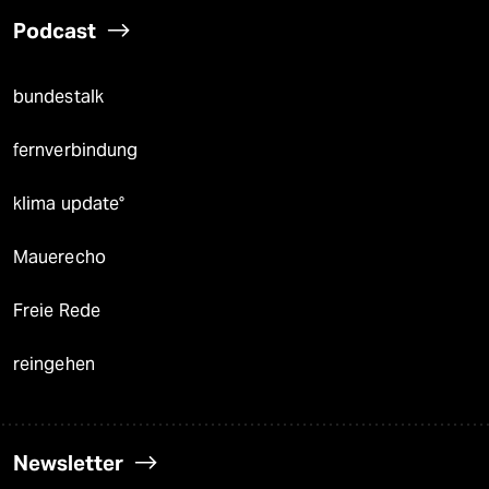
Podcast
bundestalk
fernverbindung
klima update°
Mauerecho
Freie Rede
reingehen
Newsletter