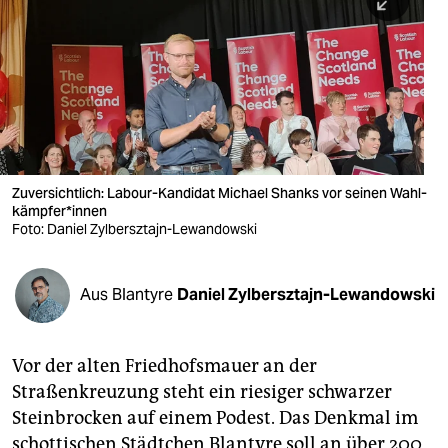
berlin
nord
wahrheit
verlag
verlag
Zuversichtlich: Labour-Kandidat Michael Shanks vor seinen Wahl­
kämp­fe­r*in­nen
veranstaltungen
Foto: Daniel Zylbersztajn-Lewandowski
shop
fragen & hilfe
Aus Blantyre
Daniel Zylbersztajn-Lewandowski
unterstützen
Vor der alten Friedhofsmauer an der
abo
Straßenkreuzung steht ein riesiger schwarzer
genossenschaft
Steinbrocken auf einem Podest. Das Denkmal im
schottischen Städtchen Blantyre soll an über 200