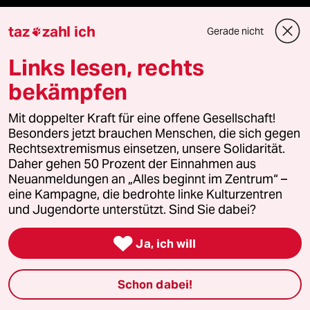
team zukunft
taz
zahl ich
Gerade nicht

taz frisch
Links lesen, rechts
bekämpfen
taz zahl ich
Mit doppelter Kraft für eine offene Gesellschaft!
taz lab Infobrief
Besonders jetzt brauchen Menschen, die sich gegen
Rechtsextremismus einsetzen, unsere Solidarität.
Daher gehen 50 Prozent der Einnahmen aus
Neuanmeldungen an „Alles beginnt im Zentrum“ –
Veranstaltungen
eine Kampagne, die bedrohte linke Kulturzentren
und Jugendorte unterstützt. Sind Sie dabei?
Demnächst

Ja, ich will
Vor Ort
Schon dabei!
Live im Stream