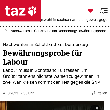

taz zahl ich
hitze
surfen
landtagswahl in sachsen-anhalt
gewalt gegen

taz zahl ich
pa
Nachwahlen in Schottland am Donnerstag: Bewährungsprobe fü
taz zahl ich
themen
Nachwahlen in Schottland am Donnerstag
Bewährungsprobe für
politik
Labour
öko
Labour muss in Schottland Fuß fassen, um
Großbritanniens nächste Wahlen zu gewinnen. In
gesellschaft
zwei Wahlkreisen kommt der Test gegen die SNP.
kultur
4.10.2023
7:35 Uhr
teilen
sport