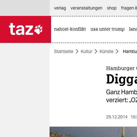
hautnavigation anspringen
hauptinhalt anspringen
footer anspringen
verlag
veranstaltungen
shop
fragen &
nahost-konflikt
usa unter trump
lan

taz zahl ich
taz zahl ich
Startseite
Kultur
Künste
Hambur
themen
politik
Hamburger G
Digg
öko
Ganz Hambu
gesellschaft
verziert: „
kultur
29.12.2014
16:
sport