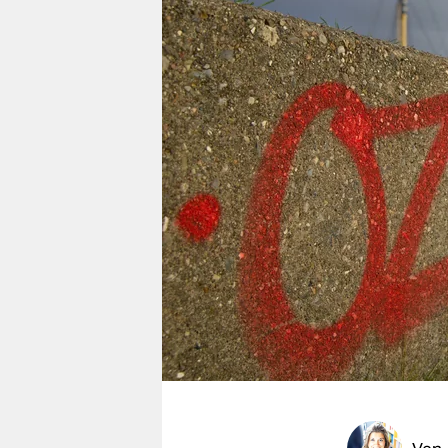
berlin
nord
wahrheit
verlag
verlag
veranstaltungen
shop
fragen & hilfe
unterstützen
abo
genossenschaft