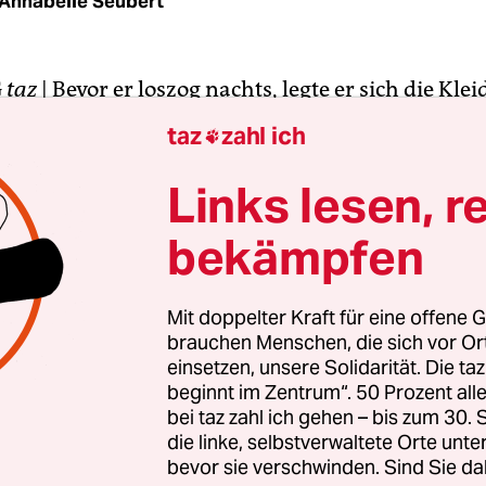
Annabelle Seubert
G
taz
| Bevor er loszog nachts, legte er sich die Kle
g zurecht, ordentlich gestapelt, eins aufs andere
taz
zahl ich

g. T-Shirts, Pullis, Jeans. Auch die Lebensmittel so
 zurückgelassen haben. Was er eben so aß. Käse, 
Links lesen, r
 Überhaupt sei er ordentlich gewesen, pedantisch
bekämpfen
nde sagen das, er hatte nicht viele. Beuth war ein
lt.
Mit doppelter Kraft für eine offene G
. Was tun gegen das „Wehrmachtsgrau“, wie er es n
brauchen Menschen, die sich vor O
einsetzen, unsere Solidarität. Die ta
onie. „Muss noch sauber machen“, sagte er oft. Er
beginnt im Zentrum“. 50 Prozent a
nn er Hamburg vom Grau befreien wollte. Mit S
bei taz zahl ich gehen – bis zum 30
k war er unterwegs auf einem lila-grauen Fahrra
die linke, selbstverwaltete Orte unte
bevor sie verschwinden. Sind Sie da
ech, eine Delle in der Stange von den vielen Male