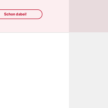
 Oder
Schon dabei!
, sagte er