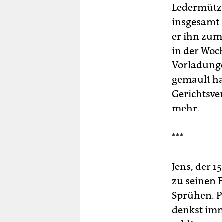
Ledermütze 
insgesamt 
er ihn zum
in der Woc
Vorladunge
gemault ha
Gerichtsve
mehr.
***
Jens, der 1
zu seinen 
Sprühen. Pl
denkst imm