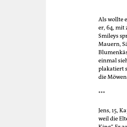
Als wollte 
er, 64, mi
Smileys spr
Mauern, Sä
Blumenkäst
einmal sieh
plakatiert
die Möwen 
***
Jens, 15, 
weil die El
King“. Er ze