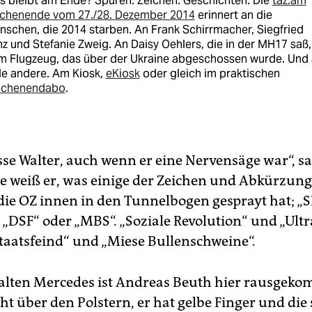
 bleibt am Ende? Spuren. Zeichen. Geschichten. Die
taz.am
chenende vom 27./28. Dezember 2014
erinnert an die
schen, die 2014 starben. An Frank Schirrmacher, Siegfried
z und Stefanie Zweig. An Daisy Oehlers, die in der MH17 saß,
m Flugzeug, das über der Ukraine abgeschossen wurde. Und
le andere. Am Kiosk,
eKiosk
oder gleich im praktischen
chenendabo
.
sse Walter, auch wenn er eine Nervensäge war“, sa
le weiß er, was einige der Zeichen und Abkürzun
die OZ innen in den Tunnelbogen gesprayt hat; „S
„DSF“ oder „MBS“. „Soziale Revolution“ und „Ultra
taatsfeind“ und „Miese Bullenschweine“.
alten Mercedes ist Andreas Beuth hier rausgeko
ht über den Polstern, er hat gelbe Finger und die