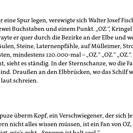
er eine Spur legen, verewigte sich Walter Josef Fisc
t zwei Buchstaben und einem Punkt. „OZ.“, Kringe
ayte er quer durch die Bezirke an der Elbe und we
ulen, Steine, Laternenpfähle, auf Mülleimer, St
en, mindestens 120.000-mal – „OZ.“ „OZ.“ „OZ.“.
t, sieht es ständig. In der Sternschanze, wo die F
 sind. Draußen an den Elbbrücken, wo das Schilf 
laut schreien.
Kapuze überm Kopf, ein Verschwiegener, der sich J
tern nicht alles wissen müssen, ist ein Fan von OZ
igt, wie’s geht. „Sprayen ist halt cool.“