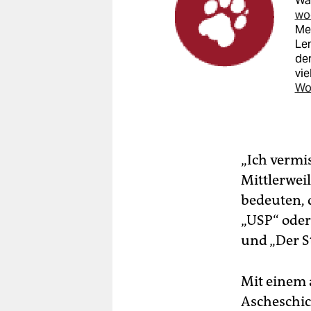
Was
wo
Men
Len
de
vie
Wo
„Ich vermi
Mittlerwei
bedeuten, 
„USP“ oder 
und „Der S
Mit einem 
Ascheschic