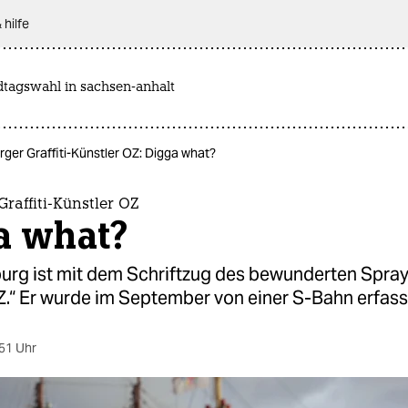
 hilfe
dtagswahl in sachsen-anhalt
ger Graffiti-Künstler OZ: Digga what?
raffiti-Künstler OZ
a what?
rg ist mit dem Schriftzug des bewunderten Spra
OZ.“ Er wurde im September von einer S-Bahn erfass
51 Uhr