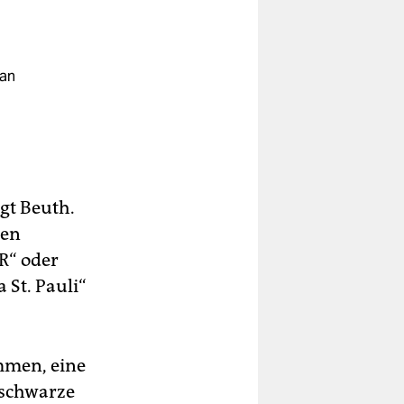
 an
gt Beuth.
gen
R“ oder
 St. Pauli“
mmen, eine
 schwarze