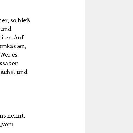
her, so hieß
l und
iter. Auf
romkästen,
 Wer es
assaden
wächst und
ens nennt,
, „vom