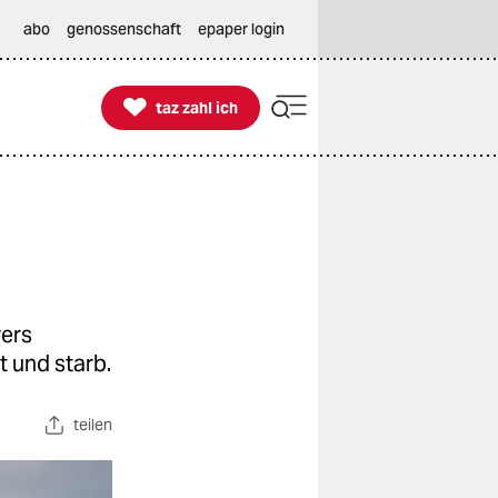
abo
genossenschaft
epaper login

taz zahl ich
taz zahl ich
yers
t und starb.
teilen