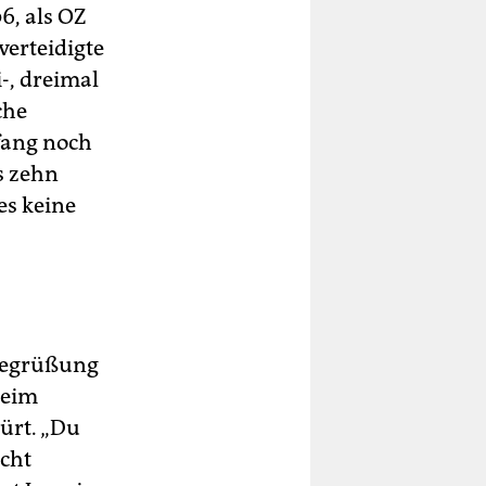
6, als OZ
verteidigte
-, dreimal
che
fang noch
s zehn
es keine
r Begrüßung
beim
pürt. „Du
icht