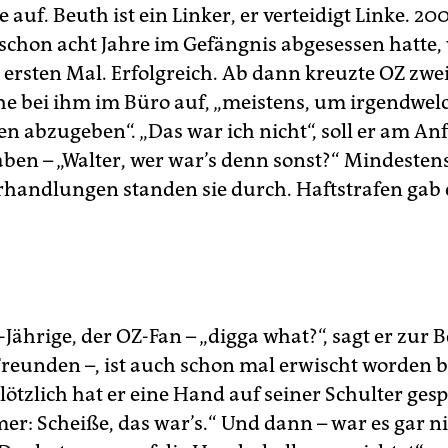
auf. Beuth ist ein Linker, er verteidigt Linke. 200
schon acht Jahre im Gefängnis abgesessen hatte, 
 ersten Mal. Erfolgreich. Ab dann kreuzte OZ zwei
he bei ihm im Büro auf, „meistens, um irgendwel
n abzugeben“. „Das war ich nicht“, soll er am An
ben – „Walter, wer war’s denn sonst?“
Mindesten
rhandlungen standen sie durch. Haftstrafen gab 
5-Jährige, der OZ-Fan – „digga what?“, sagt er zu
Freunden –, ist auch schon mal erwischt worden 
ötzlich hat er eine Hand auf seiner Schulter ges
er: Scheiße, das war’s.“ Und dann – war es gar n