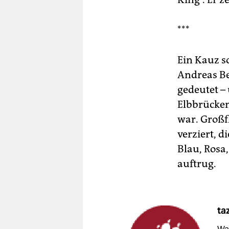
***
Ein Kauz so
Andreas Beu
gedeutet –
Elbbrücken
war. Großfl
verziert, d
Blau, Rosa,
auftrug.
ta