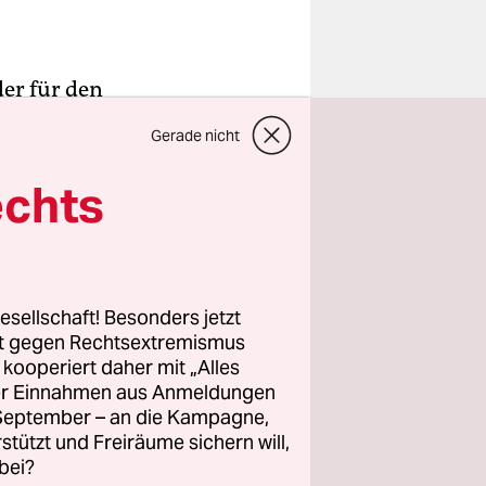
ider für den
, was er
Gerade nicht
ll er
Obst,
echts
, ein
er – sein
esellschaft! Besonders jetzt
annte – die
rt gegen Rechtsextremismus
z kooperiert daher mit „Alles
 hatte viel
ller Einnahmen aus Anmeldungen
prühdosen
. September – an die Kampagne,
d, Flecken
rstützt und Freiräume sichern will,
bei?
n, die er