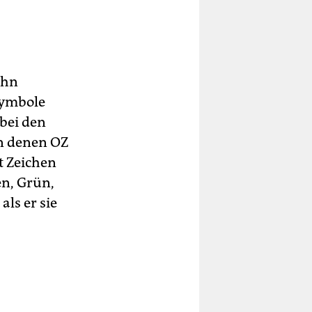
ihn
 Symbole
 bei den
an denen OZ
t Zeichen
en, Grün,
als er sie