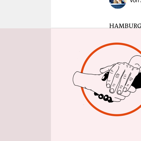
Von
epaper login
HAMBUR
nächsten Ta
eben so tru
aufgereiht
Konserven.
Asket. Freu
Rechtsanwa
OZ zog los
Stadtmonot
zu tun, we
im Rucksac
am Schutzbl