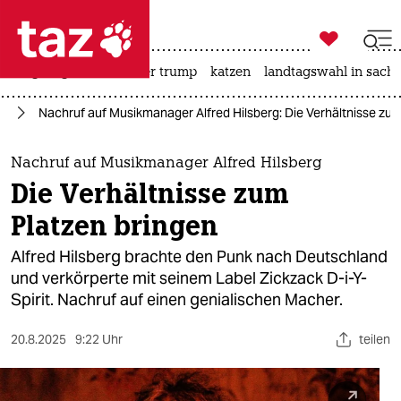

taz zahl ich
bergsteigen
usa unter trump
katzen
landtagswahl in sachs

taz zahl ich
ik
Nachruf auf Musikmanager Alfred Hilsberg: Die Verhältnisse zum
taz zahl ich
themen
Nachruf auf Musikmanager Alfred Hilsberg
Die Verhältnisse zum
politik
Platzen bringen
öko
Alfred Hilsberg brachte den Punk nach Deutschland
und verkörperte mit seinem Label Zickzack D-i-Y-
gesellschaft
Spirit. Nachruf auf einen genialischen Macher.
kultur
20.8.2025
9:22 Uhr
teilen
sport