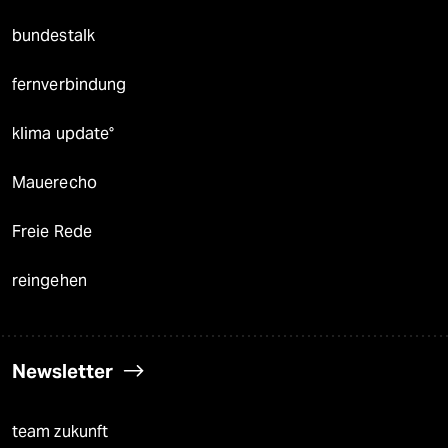
bundestalk
fernverbindung
klima update°
Mauerecho
Freie Rede
reingehen
Newsletter
team zukunft