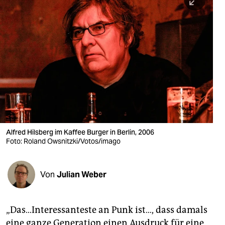
berlin
nord
wahrheit
verlag
verlag
veranstaltungen
shop
Alfred Hilsberg im Kaffee Burger in Berlin, 2006
Foto: Roland Owsnitzki/Votos/imago
fragen & hilfe
unterstützen
Von
Julian Weber
abo
genossenschaft
„Das…Interessanteste an Punk ist…, dass damals
eine ganze Generation einen Ausdruck für eine