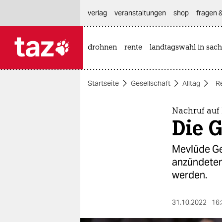
hautnavigation anspringen
hauptinhalt anspringen
footer anspringen
verlag
veranstaltungen
shop
fragen &
drohnen
rente
landtagswahl in sach

taz zahl ich
taz zahl ich
Startseite
Gesellschaft
Alltag
R
themen
politik
Nachruf auf
Die 
öko
Mevlüde Gen
gesellschaft
anzündeten.
werden.
kultur
sport
31.10.2022
16: