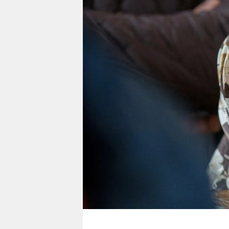
berlin
nord
wahrheit
verlag
verlag
veranstaltungen
shop
fragen & hilfe
unterstützen
abo
genossenschaft