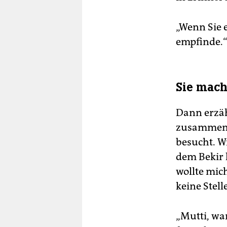
„Wenn Sie 
empfinde.
Sie mach
Dann erzäh
zusammensa
besucht. W
dem Bekir 
wollte mic
keine Stell
„Mutti, w