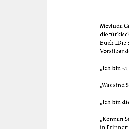
Mevlüde Ge
die türkis
Buch „Die S
Vorsitzend
„Ich bin 51
„Was sind 
„Ich bin d
„Können Si
in Erinner