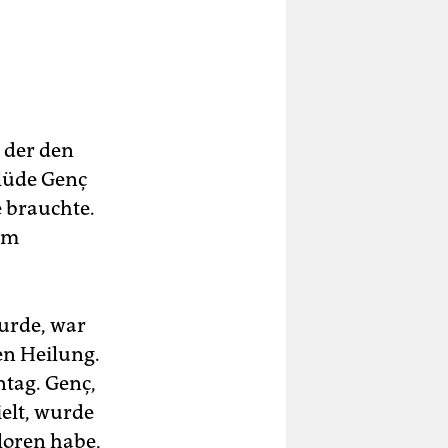
 der den
vlüde Genç
 brauchte.
rem
wurde, war
en Heilung.
ntag. Genç,
elt, wurde
loren habe,