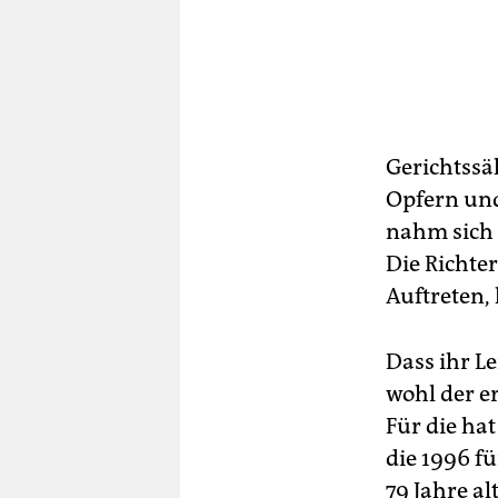
Gerichtssä
Opfern und
nahm sich 
Die Richte
Auftreten,
Dass ihr L
wohl der er
Für die ha
die 1996 f
79 Jahre a