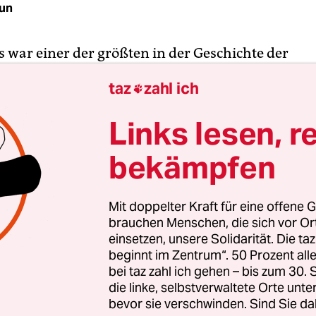
tun
s war einer der größten in der Geschichte der
blik. 18 Monate Dauer, 127 Verhandlungstage, 2
taz
zahl ich

der Neunzigerjahre vor dem Staatsschutzsenat de
gerichts Düsseldorf erschienen, zur Verhandlun
Links lesen, r
lag in Solingen 1993
. Fragt man Prozessbeteilig
nerungen, so kommen beinahe alle auf den 41. Pro
bekämpfen
Es ist der Tag, an dem Mevlüde Genç gehört wurde
Mit doppelter Kraft für eine offene G
ie in der Nacht vom 29. Mai 1993 zwei Töchter, ei
brauchen Menschen, die sich vor O
nkelinnen verlor: Gürsün Ince, Hatice Genç, Gül
einsetzen, unsere Solidarität. Die ta
beginnt im Zentrum“. 50 Prozent a
lya Genç und Saime Genç waren im Schlaf von d
bei taz zahl ich gehen – bis zum 30
errascht worden. Vier Neonazis hatten das Feu
die linke, selbstverwaltete Orte unte
g der Unteren Wernerstraße in Solingen gelegt. 
bevor sie verschwinden. Sind Sie da