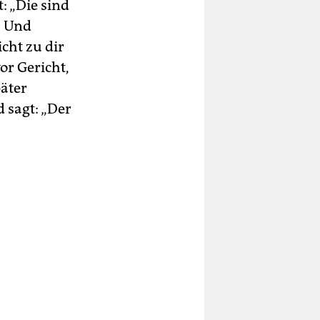
t: „Die sind
“ Und
cht zu dir
or Gericht,
päter
d sagt: „Der