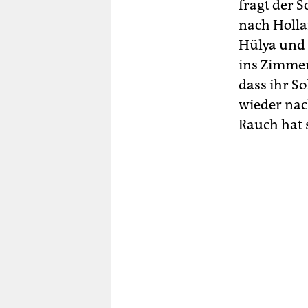
fragt der S
nach Holla
Hülya und 
ins Zimmer 
dass ihr So
wieder nach
Rauch hat s