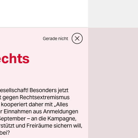
67 Zeugen,
Gerade nicht
s
g über den
echts
te nach
zess­tag zu
.
esellschaft! Besonders jetzt
ne Nichte
rt gegen Rechtsextremismus
üstan
z kooperiert daher mit „Alles
ller Einnahmen aus Anmeldungen
en
. September – an die Kampagne,
er im
rstützt und Freiräume sichern will,
Die
bei?