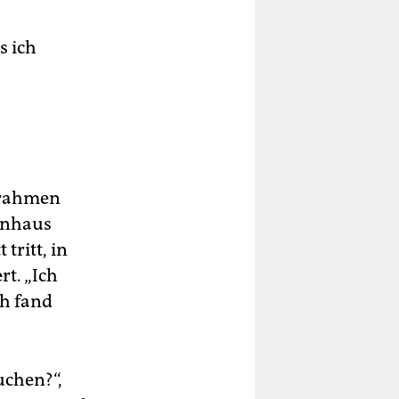
s ich
ürrahmen
enhaus
tritt, in
t. „Ich
ch fand
chen?“,