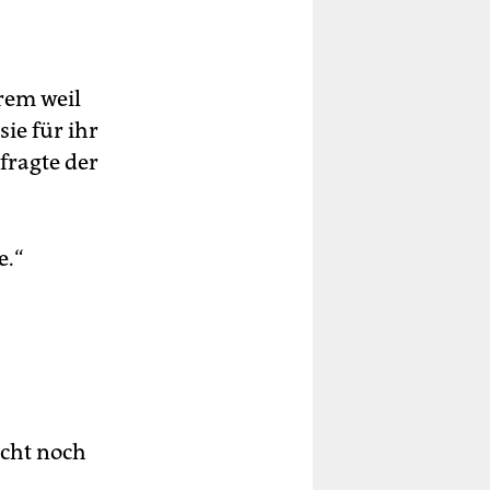
rem weil
ie für ihr
 fragte der
e.“
acht noch