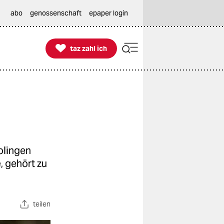
abo
genossenschaft
epaper login

taz zahl ich
taz zahl ich
Solingen
, gehört zu
teilen