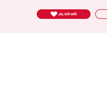
d Frauen starben im Feuer – oder bei dem verzw
 dem Fenster. Auch Gençs Sohn Bekir, damals 15, 

Ja, ich will
us einem Fenster des Hauses gestürzt. Er überlebt
36 Prozent seiner Haut waren verbrannt, die Knoc
.