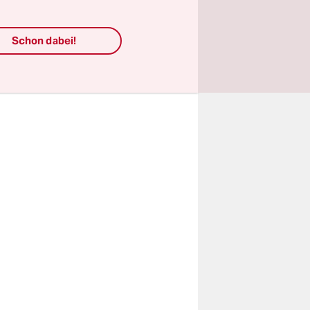
eifelten
hatte sich
Schon dabei!
e schwer
hen