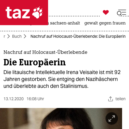

taz zahl ich
hitze
landtagswahl in sachsen-anhalt
gewalt gegen frauen

taz zahl ich
tur
Buch
Nachruf auf Holocaust-Überlebende: Die Europäerin
taz zahl ich
themen
Nachruf auf Holocaust-Überlebende
Die Europäerin
politik
Die litauische Intellektuelle Irena Veisaite ist mit 92
öko
Jahren gestorben. Sie entging den Nazihäschern
und überlebte auch den Stalinismus.
gesellschaft
13.12.2020
16:08 Uhr
teilen
kultur
sport