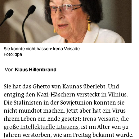
berlin
nord
wahrheit
verlag
Sie konnte nicht hassen: Irena Veisaite
verlag
Foto: dpa
veranstaltungen
Von
Klaus Hillenbrand
shop
Sie hat das Ghetto von Kaunas überlebt. Und
fragen & hilfe
entging den Nazi-Häschern versteckt in Vilnius.
Die Stalinisten in der Sowjetunion konnten sie
unterstützen
nicht mundtot machen. Jetzt aber hat ein Virus
abo
ihrem Leben ein Ende gesetzt:
Irena Veisaite, die
große Intellektuelle Litauens
, ist im Alter von 92
genossenschaft
Jahren verstorben, wie am Freitag bekannt wurde.