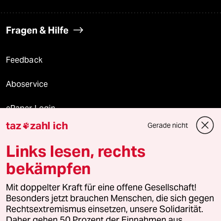
Fragen & Hilfe
Feedback
Aboservice
ePaper Login
taz
zahl ich
Gerade nicht

Downloads für Abonnierende
Links lesen, rechts
bekämpfen
© 2026 taz Verlags und Vertriebs GmbH
Alle Rechte vorbehalten. Bei rechtlichen Fragen oder für Genehmigungen
Mit doppelter Kraft für eine offene Gesellschaft!
wenden Sie sich bitte an
lizenzen@taz.de
Besonders jetzt brauchen Menschen, die sich gegen
Rechtsextremismus einsetzen, unsere Solidarität.
Daher gehen 50 Prozent der Einnahmen aus