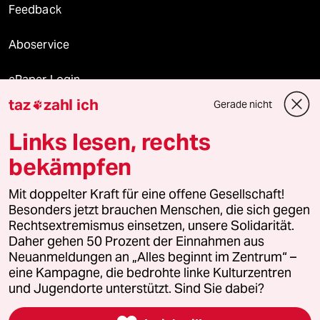
Feedback
Aboservice
ePaper Login
taz
zahl ich
Gerade nicht

Downloads für Abonnierende
Links lesen, rechts
bekämpfen
© 2026 taz Verlags und Vertriebs GmbH
Mit doppelter Kraft für eine offene Gesellschaft!
Alle Rechte vorbehalten. Bei rechtlichen Fragen oder für Genehmigungen
wenden Sie sich bitte an
lizenzen@taz.de
Besonders jetzt brauchen Menschen, die sich gegen
Rechtsextremismus einsetzen, unsere Solidarität.
Daher gehen 50 Prozent der Einnahmen aus
Feedback
Redaktionsstatut
Kommune-Richtlinien
KI-
Neuanmeldungen an „Alles beginnt im Zentrum“ –
eine Kampagne, die bedrohte linke Kulturzentren
Leitlinie
Informant
Datenschutz
Impressum
AGB
und Jugendorte unterstützt. Sind Sie dabei?
Seitenwende
Einwilligungen widerrufen (Ads)