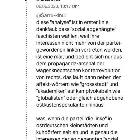
06.06.2023
,
10:17 Uhr
@Šarru-kīnu:
diese "analyse" ist in erster linie
denkfaul: dass "sozial abgehängte"
faschisten wählen, weil ihre
interessen nicht mehr von der partei-
gewordenen linken vertreten werden,
ist eine mär, und bedient sich nur aus
dem propaganda-arsenal der
wagenknechtschen konterrevolution
von rechts. das läuft dann neben den
affekt-wörtern wie "grossstadt" und
"akademiker" auf kampfvokabeln wie
"globalisten" oder gleich abgehobene
ostküstenspekulanten hinaus.
was, wenn die partei "die linke" in
ostdeutschen kleinstädten und
kuhdörfern seit eh und je genau die
interessen der so genannten "sozial