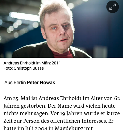
berlin
nord
wahrheit
verlag
verlag
veranstaltungen
Andreas Ehrholdt im März 2011
Foto: Christoph Busse
shop
Aus Berlin
Peter Nowak
fragen & hilfe
unterstützen
Am 25. Mai ist Andreas Ehrholdt im Alter von 62
Jahren gestorben. Der Name wird vielen heute
abo
nichts mehr sagen. Vor 19 Jahren wurde er kurze
genossenschaft
Zeit zur Person des öffentlichen Interesses. Er
hatte im Juli 2004 in Magdeburg mit