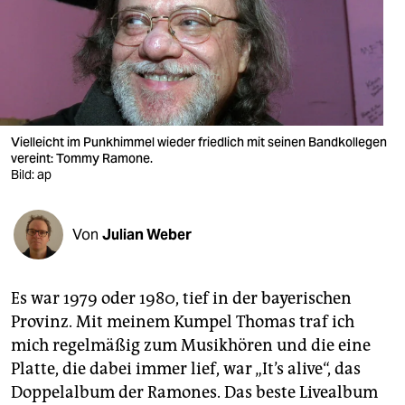
berlin
nord
wahrheit
verlag
Vielleicht im Punkhimmel wieder friedlich mit seinen Bandkollegen
verlag
vereint: Tommy Ramone.
Bild: ap
veranstaltungen
shop
Von
Julian Weber
fragen & hilfe
Es war 1979 oder 1980, tief in der bayerischen
unterstützen
Provinz. Mit meinem Kumpel Thomas traf ich
abo
mich regelmäßig zum Musikhören und die eine
Platte, die dabei immer lief, war „It’s alive“, das
genossenschaft
Doppelalbum der Ramones. Das beste Livealbum