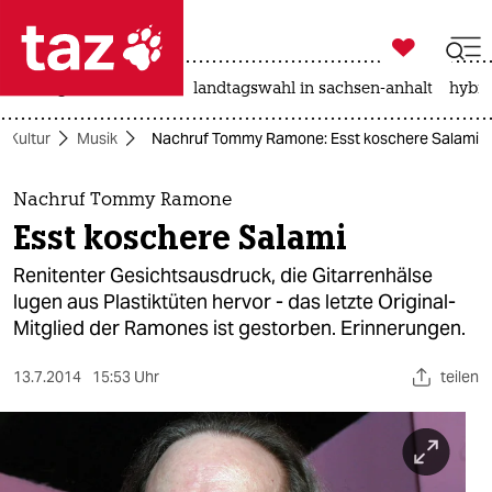

taz zahl ich
niedrigwasser
rente
landtagswahl in sachsen-anhalt
hybri

taz zahl ich
Kultur
Musik
Nachruf Tommy Ramone: Esst koschere Salami
taz zahl ich
themen
Nachruf Tommy Ramone
Esst koschere Salami
politik
Renitenter Gesichtsausdruck, die Gitarrenhälse
öko
lugen aus Plastiktüten hervor - das letzte Original-
Mitglied der Ramones ist gestorben. Erinnerungen.
gesellschaft
13.7.2014
15:53 Uhr
teilen
kultur
sport