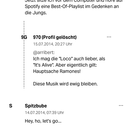
Jetzt sitze ich vor dem Computer und höre auf
Spotify eine Best-Of-Playlist im Gedenken an
die Jungs.
970 (Profil gelöscht)
9G
15.07.2014
,
20:27 Uhr
@arribert:
Ich mag die "Loco" auch lieber, als
"It's Alive". Aber eigentlich gilt:
Hauptsache Ramones!
Diese Musik wird ewig bleiben.
Spitzbube
S
14.07.2014
,
07:39 Uhr
Hey, ho, let's go...