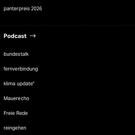
panterpreis 2026
Podcast
bundestalk
fernverbindung
klima update°
Mauerecho
Freie Rede
reingehen