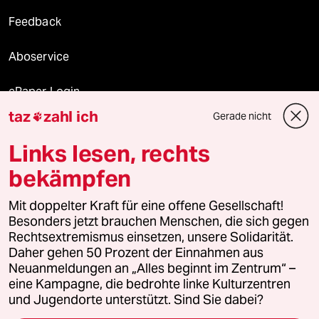
Feedback
Aboservice
ePaper Login
taz
zahl ich
Gerade nicht

Downloads für Abonnierende
Links lesen, rechts
bekämpfen
© 2026 taz Verlags und Vertriebs GmbH
Alle Rechte vorbehalten. Bei rechtlichen Fragen oder für Genehmigungen
Mit doppelter Kraft für eine offene Gesellschaft!
wenden Sie sich bitte an
lizenzen@taz.de
Besonders jetzt brauchen Menschen, die sich gegen
Rechtsextremismus einsetzen, unsere Solidarität.
Daher gehen 50 Prozent der Einnahmen aus
Feedback
Redaktionsstatut
Kommune-Richtlinien
KI-
Neuanmeldungen an „Alles beginnt im Zentrum“ –
eine Kampagne, die bedrohte linke Kulturzentren
Leitlinie
Informant
Datenschutz
Impressum
AGB
und Jugendorte unterstützt. Sind Sie dabei?