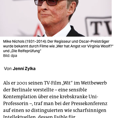
berlin
nord
wahrheit
verlag
Mike Nichols (1931-2014): Der Regisseur und Oscar-Preisträger
verlag
wurde bekannt durch Filme wie „Wer hat Angst vor Virginia Woolf?“
und „Die Reifeprüfung“
Bild: dpa
veranstaltungen
shop
Von
Jenni Zylka
fragen & hilfe
Als er 2001 seinen TV-Film „Wit“ im Wettbewerb
unterstützen
der Berlinale vorstellte – eine sensible
Kontemplation über eine krebskranke Uni-
abo
Professorin –, traf man bei der Pressekonferenz
genossenschaft
auf einen so distinguierten wie scharfsinnigen
Intellektuellen, dessen Faible für