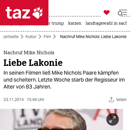

taz zahl ich
bergsteigen
usa unter trump
katzen
landtagswahl in sachs

taz zahl ich
Startseite
Kultur
Film
Nachruf Mike Nichols: Liebe Lakonie
taz zahl ich
themen
Nachruf Mike Nichols
Liebe Lakonie
politik
In seinen Filmen ließ Mike Nichols Paare kämpfen
öko
und scheitern. Letzte Woche starb der Regisseur im
Alter von 83 Jahren.
gesellschaft
23.11.2014
15:46 Uhr
teilen
kultur
sport