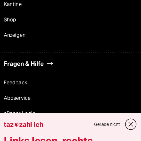
Kantine
Shop
Anzeigen
Fragen & Hilfe
Feedback
Aboservice
ePaper Login
taz
zahl ich
Gerade nicht

Downloads für Abonnierende
Links lesen, rechts