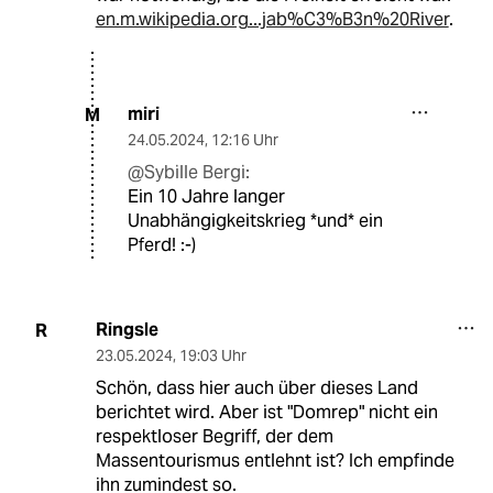
en.m.wikipedia.org...jab%C3%B3n%20River
.
miri
M
24.05.2024
,
12:16 Uhr
@Sybille Bergi:
Ein 10 Jahre langer
Unabhängigkeitskrieg *und* ein
Pferd! :-)
Ringsle
R
23.05.2024
,
19:03 Uhr
Schön, dass hier auch über dieses Land
berichtet wird. Aber ist "Domrep" nicht ein
respektloser Begriff, der dem
Massentourismus entlehnt ist? Ich empfinde
ihn zumindest so.