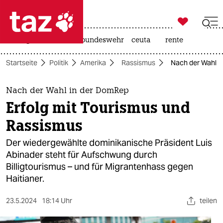

taz zahl ich
niedrigwasser
afd
bundeswehr
ceuta
rente

taz zahl ich
Startseite
Politik
Amerika
Rassismus
Nach der Wahl i
taz zahl ich
themen
Nach der Wahl in der DomRep
Erfolg mit Tourismus und
politik
Rassismus
öko
Der wiedergewählte dominikanische Präsident Luis
Abinader steht für Aufschwung durch
gesellschaft
Billigtourismus – und für Migrantenhass gegen
Haitianer.
kultur
sport
23.5.2024
18:14 Uhr
teilen