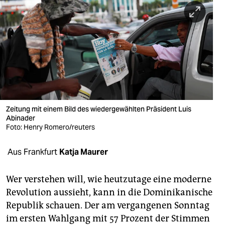
berlin
nord
wahrheit
verlag
verlag
veranstaltungen
Zeitung mit einem Bild des wiedergewählten Präsident Luis
Abinader
shop
Foto: Henry Romero/reuters
fragen & hilfe
Aus Frankfurt
Katja Maurer
unterstützen
Wer verstehen will, wie heutzutage eine moderne
abo
Revolution aussieht, kann in die Dominikanische
Republik schauen. Der am vergangenen Sonntag
genossenschaft
im ersten Wahlgang mit 57 Prozent der Stimmen