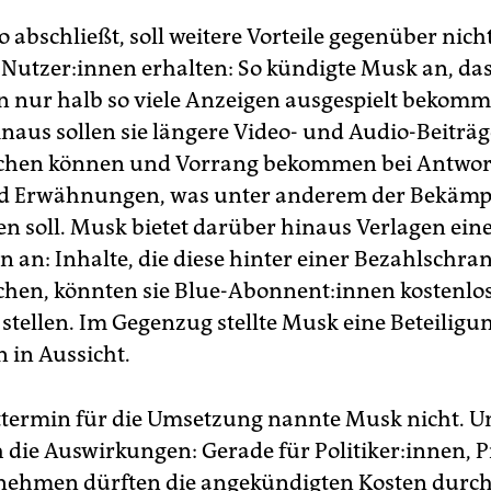
 abschließt, soll weitere Vorteile gegenüber nich
Nut­ze­r:in­nen erhalten: So kündigte Musk an, da
 nur halb so viele Anzeigen ausgespielt bekomm
naus sollen sie längere Video- und Audio-Beiträg
ichen können und Vorrang bekommen bei Antwor
d Erwähnungen, was unter anderem der Bekämp
n soll. Musk bietet darüber hinaus Verlagen ein
n an: Inhalte, die diese hinter einer Bezahlschra
ichen, könnten sie Blue-Abonnent:innen kostenlo
stellen. Im Gegenzug stellte Musk eine Beteiligu
in Aussicht.
ttermin für die Umsetzung nannte Musk nicht. U
 die Auswirkungen: Gerade für Politiker:innen, 
nehmen dürften die angekündigten Kosten durc