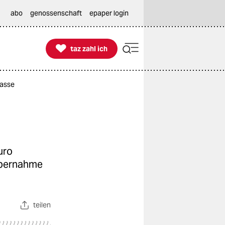
abo
genossenschaft
epaper login

taz zahl ich
taz zahl ich
Kasse
uro
 Übernahme
teilen