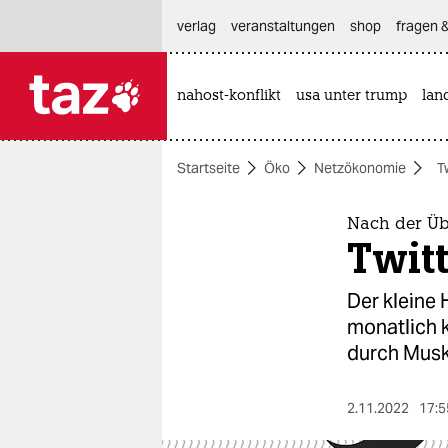
hautnavigation anspringen
hauptinhalt anspringen
footer anspringen
verlag
veranstaltungen
shop
fragen &
nahost-konflikt
usa unter trump
lan

taz zahl ich
taz zahl ich
Startseite
Öko
Netzökonomie
T
themen
politik
Nach der Ü
Twitt
öko
Der kleine 
gesellschaft
monatlich 
durch Musk
kultur
sport
2.11.2022
17:5