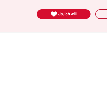
n. Immer wieder gibt es Kritik daran, dass die
ng darüber, wem Twitter einen Haken verleiht 

Ja, ich will
g transparent ist.