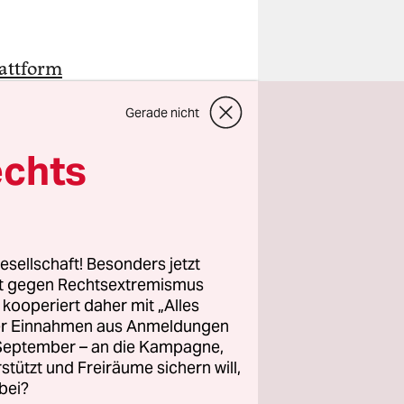
attform
 Neuerung
Gerade nicht
htig werden.
lue
echts
ndigte an,
ird,
esellschaft! Besonders jetzt
ken vor
rt gegen Rechtsextremismus
die
z kooperiert daher mit „Alles
ller Einnahmen aus Anmeldungen
t. Den
. September – an die Kampagne,
:
rstützt und Freiräume sichern will,
 auch
bei?