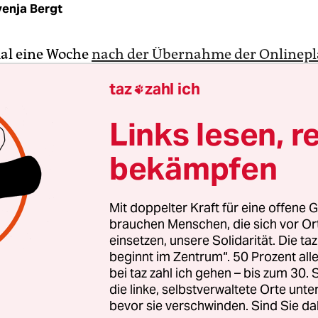
enja Bergt
al eine Woche
nach der Übernahme der Onlinepl
 der neue Eigentümer Elon Musk die erste große
taz
zahl ich

gt
: Verifizierte Konten sollen künftig kostenpflic
n­nen müssen dafür ein Abonnement von Twitter B
Links lesen, r
n, das 8 US-Dollar monatlich kosten soll. Musk kü
bekämpfen
reis von Land zu Land unterschiedlich ausfallen w
on der jeweiligen Kaufkraft.
Mit doppelter Kraft für eine offene G
te Konten werden bei
Twitter
mit einem weißen Ha
brauchen Menschen, die sich vor O
tergrund gekennzeichnet. Das signalisiert, dass 
einsetzen, unsere Solidarität. Die ta
beginnt im Zentrum“. 50 Prozent a
den Account überprüft und für echt befunden ha
bei taz zahl ich gehen – bis zum 30
lten vor allem Accounts mit größerer Reichweite
die linke, selbstverwaltete Orte unte
innen, Prominente und Multiplikator:innen, aber
bevor sie verschwinden. Sind Sie da