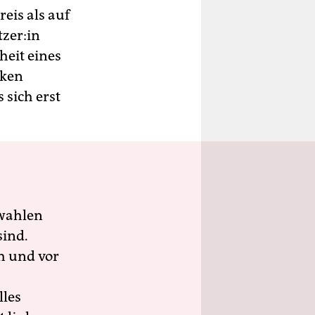
reis als auf
ze­r:in
heit eines
aken
sich erst
wahlen
sind.
h und vor
lles