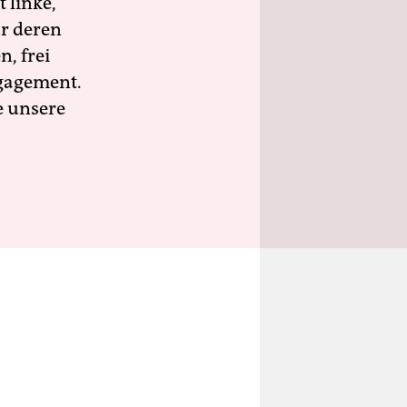
 linke,
ür deren
n, frei
ngagement.
e unsere