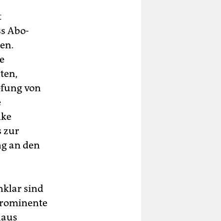
t
ss Abo-
en.
e
ten,
fung von
e
nke
s zur
ng an den
nklar sind
Prominente
haus