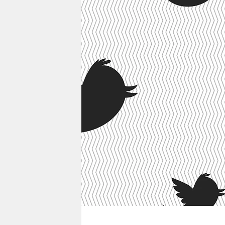
berlin
nord
wahrheit
verlag
verlag
veranstaltungen
shop
fragen & hilfe
unterstützen
abo
genossenschaft