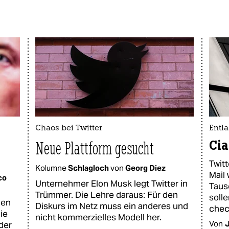
Chaos bei Twitter
Entla
Cia
Neue Plattform gesucht
Twit
Kolumne
Schlagloch
von
Georg Diez
Mail
co
Unternehmer Elon Musk legt Twitter in
Taus
Trümmer. Die Lehre daraus: Für den
soll
den
Diskurs im Netz muss ein anderes und
chec
ie
nicht kommerzielles Modell her.
Von
der