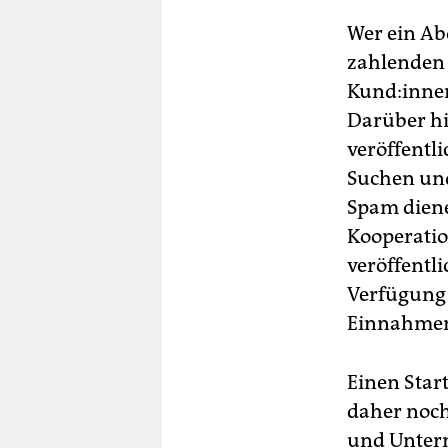
Wer ein Abo
zahlenden 
Kund:innen
Darüber hi
veröffentl
Suchen un
Spam diene
Kooperatio
veröffentl
Verfügung 
Einnahmen 
Einen Star
daher noch
und Unter