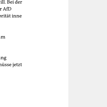
l. Bei der
r AfD
rität inne
 am
ung
üsse jetzt