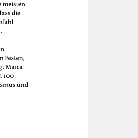
e meisten
ass die
pfahl
.
en
n Festen,
gt Maica
t 100
mismus und