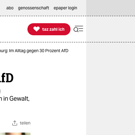
abo
genossenschaft
epaper login

taz zahl ich
taz zahl ich
urg: Im Alltag gegen 30 Prozent AfD
AfD
g
 in Gewalt,
teilen