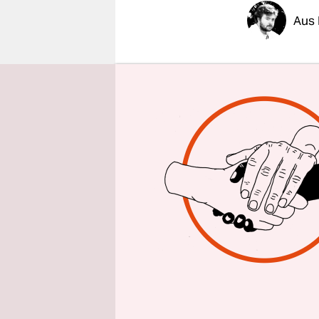
epaper login
Aus 
Judith Por
im Alltagsl
Prozent die
Angriff au
wegen eine
Deutschen‘
16-jährige
Mann in de
zusammeng
wurde, ob 