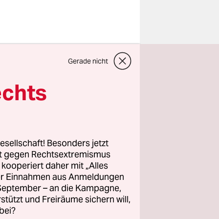
 es konkret
Gerade nicht
n fast 30
er Zeit der
echts
 „der allein
en
uf einen
 einen
esellschaft! Besonders jetzt
rt gegen Rechtsextremismus
z kooperiert daher mit „Alles
efragt
ller Einnahmen aus Anmeldungen
PD wähle“.
. September – an die Kampagne,
rstützt und Freiräume sichern will,
bei?