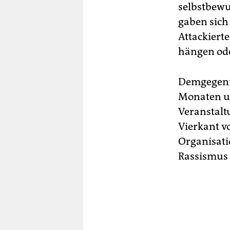
selbstbewus
gaben sich
Attackier
hängen ode
Demgegenüb
Monaten un
Veranstalt
Vierkant v
Organisat
Rassismus v