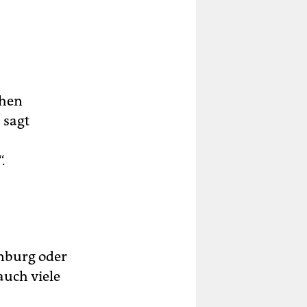
chen
 sagt
.
nburg oder
auch viele