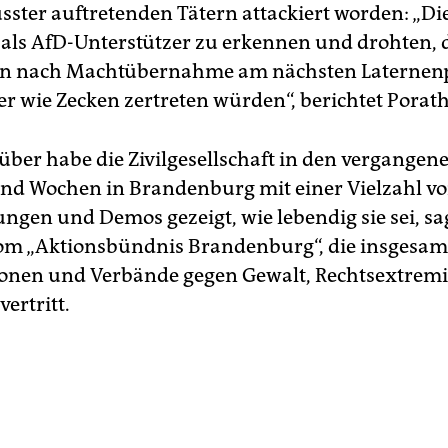
ster auftretenden Tä­te­rn attackiert worden: „Di
 als AfD-Unterstützer zu erkennen und drohten, d
ten nach Machtübernahme am nächsten Laternen
r wie Zecken zertreten würden“, berichtet Porath
er habe die Zivilgesellschaft in den vergangen
d Wochen in Brandenburg mit einer Vielzahl vo
ungen und Demos gezeigt, wie lebendig sie sei, sa
om „Aktionsbündnis Brandenburg“, die insgesam
ionen und Verbände gegen Gewalt, Rechtsextre
ertritt.