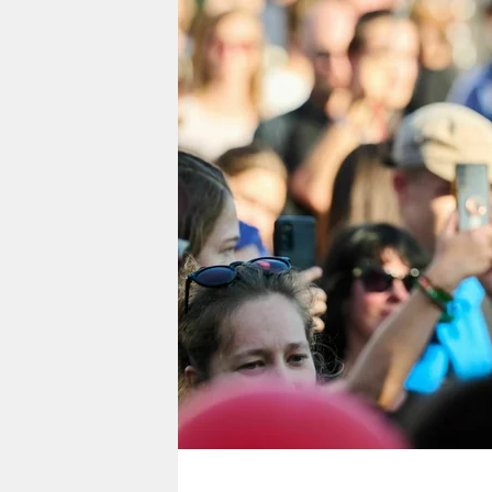
berlin
nord
wahrheit
verlag
verlag
veranstaltungen
shop
fragen & hilfe
unterstützen
abo
genossenschaft