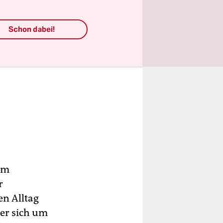
Schon dabei!
 im
r
en Alltag
er sich um