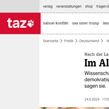
hautnavigation anspringen
hauptinhalt anspringen
footer anspringen
verlag
veranstaltungen
shop
fragen &
nahost-konflikt
usa unter trump
lan

taz zahl ich
taz zahl ich
Startseite
Politik
Deutschland
W
themen
politik
Nach der La
Im Al
öko
Wissenscha
gesellschaft
demokratisc
sagen sie.
kultur
sport
24.9.2024
17:0