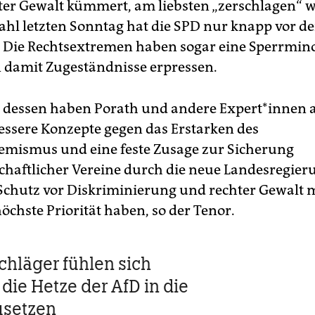
ter Gewalt kümmert, am liebsten „zerschlagen“ wil
hl letzten Sonntag hat die SPD nur knapp vor de
Die Rechtsextremen haben sogar eine Sperrmino
 damit Zugeständnisse erpressen.
 dessen haben Porath und andere Ex­per­t*in­nen
essere Konzepte gegen das Erstarken des
emismus und eine feste Zusage zur Sicherung
lschaftlicher Vereine durch die neue Landesregier
 Schutz vor Diskriminierung und rechter Gewalt m
höchste Priorität haben, so der Tenor.
chläger fühlen sich
 die Hetze der AfD in die
usetzen