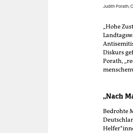
Judith Porath, 
„Hohe Zus
Landtagsw
Antisemiti
Diskurs ge
Porath, „re
menschenve
„Nach M
Bedrohte 
Deutschlan
Hel­fe­r*i