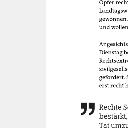
Opfer rech
Landtagswa
gewonnen. 
und wollen
Angesichts
Dienstag b
Rechtsextr
zivilgesel
gefordert.
erst recht 
Rechte S

bestärkt,
Tat umz