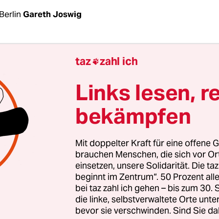
Berlin
Gareth Joswig
ath vom Verein Opferperspektive weiß genau, was
taz
zahl ich

eben vieler Bran­den­bur­ge­r*in­nen bedeutet, wen
 extrem rechte AfD wählen. Da ist allein in jüngst
Links lesen, r
f einen Besucher eines Feuerwehrfestes in Golm
–
bekämpfen
s Kopfschüttelns über die Parole ‚Deutschland d
 sehr schwer verletzt wurde.“ Da ist der
Angriff a
n Syrer mit einer Eisenstange
und die Attacke auf
Mit doppelter Kraft für eine offene G
r Prignitz, „der vor den Augen seiner Kinder
brauchen Menschen, die sich vor O
einsetzen, unsere Solidarität. Die ta
eschlagen wurde, nachdem er von den Tätern g
beginnt im Zentrum“. 50 Prozent a
er aus Berlin komme und doch sicher CDU oder S
bei taz zahl ich gehen – bis zum 30
die linke, selbstverwaltete Orte unte
bevor sie verschwinden. Sind Sie da