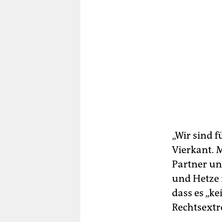
„Wir sind 
Vierkant. 
Partner und
und Hetze 
dass es „k
Rechtsextr