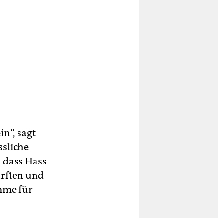
n“, sagt
ssliche
, dass Hass
ürften und
mme für